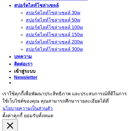
สปอร์ตไลท์โซล่าเซลล์
สปอร์ตไลท์โซล่าเซลล์ 30w
สปอร์ตไลท์โซล่าเซลล์ 50w
สปอร์ตไลท์โซล่าเซลล์ 100w
สปอร์ตไลท์โซล่าเซลล์ 150w
สปอร์ตไลท์โซล่าเซลล์ 200w
สปอร์ตไลท์โซล่าเซลล์ 300w
บทความ
ติดต่อเรา
เข้าสู่ระบบ
Newsletter
เราใช้คุกกี้เพื่อพัฒนาประสิทธิภาพ และประสบการณ์ที่ดีในการ
ใช้เว็บไซต์ของคุณ คุณสามารถศึกษารายละเอียดได้ที่
นโยบายความเป็นส่วนตัว
ตั้งค่าคุกกี้
ยอมรับทั้งหมด