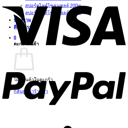
สปอร์ตไลท์โซล่าเซลล์ 200w
สปอร์ตไลท์โซล่าเซลล์ 300w
บทความ
ติดต่อเรา
0
ตะกร้าสินค้า
P
ไม่มีสินค้าในตะกร้า
กลับสู่หน้าร้านค้า
S