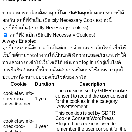
ท่านสามารถเลือกตั้งค่าคุกกี้โดยเปิด/ปิดคุกกี้แต่ละประเภทได้
ยกเว้น คุกกี้ที่จำเป็น (Strictly Necessary Cookies) ดังนี้
คุกกี้ที่จำเป็น (Strictly Necessary Cookies)
คุกกี้ที่จำเป็น (Strictly Necessary Cookies)
Always Enabled
คุกกี้ประเภทนี้มีความจำเป็นต่อการทำงานของเว็บไซต์ เพื่อให้
เว็บไซต์สามารถทำงานได้เป็นปกติ มีความปลอดภัย และทำให้
ท่านสามารถเข้าใช้เว็บไซต์ได้ เช่น การ log in เข้าสู่เว็บไซต์
การยืนยันตัวตน ทั้งนี้ ท่านไม่สามารถปิดการใช้งานของคุกกี้
ประเภทนี้ผ่านระบบของเว็บไซต์ของเราได้
Cookie
Duration
Description
The cookie is set by GDPR cookie
cookielawinfo-
consent to record the user consent
checkbox-
1 year
for the cookies in the category
advertisement
"Advertisement".
This cookies is set by GDPR
Cookie Consent WordPress
cookielawinfo-
Plugin. The cookie is used to
checkbox-
1 year
remember the user consent for the
analytics