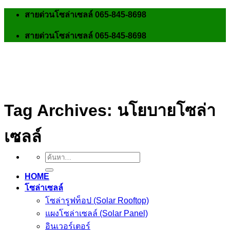
ข้าม
สายด่วนโซล่าเซลล์ 065-845-8698
ไป
สายด่วนโซล่าเซลล์ 065-845-8698
ยัง
เนื้อหา
Tag Archives:
นโยบายโซล่า
เซลล์
ค้นหา:
HOME
โซล่าเซลล์
โซล่ารูฟท็อป (Solar Rooftop)
แผงโซล่าเซลล์ (Solar Panel)
อินเวอร์เตอร์