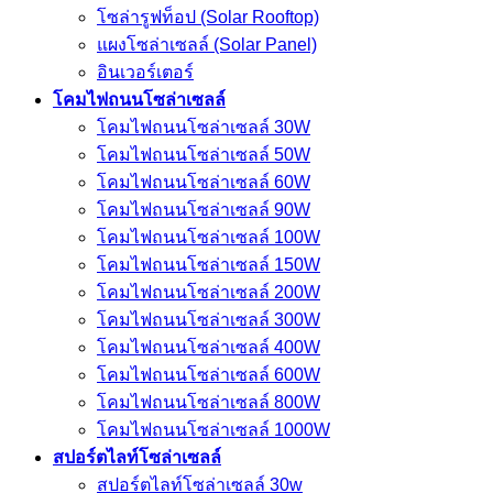
โซล่ารูฟท็อป (Solar Rooftop)
แผงโซล่าเซลล์ (Solar Panel)
อินเวอร์เตอร์
โคมไฟถนนโซล่าเซลล์
โคมไฟถนนโซล่าเซลล์ 30W
โคมไฟถนนโซล่าเซลล์ 50W
โคมไฟถนนโซล่าเซลล์ 60W
โคมไฟถนนโซล่าเซลล์ 90W
โคมไฟถนนโซล่าเซลล์ 100W
โคมไฟถนนโซล่าเซลล์ 150W
โคมไฟถนนโซล่าเซลล์ 200W
โคมไฟถนนโซล่าเซลล์ 300W
โคมไฟถนนโซล่าเซลล์ 400W
โคมไฟถนนโซล่าเซลล์ 600W
โคมไฟถนนโซล่าเซลล์ 800W
โคมไฟถนนโซล่าเซลล์ 1000W
สปอร์ตไลท์โซล่าเซลล์
สปอร์ตไลท์โซล่าเซลล์ 30w