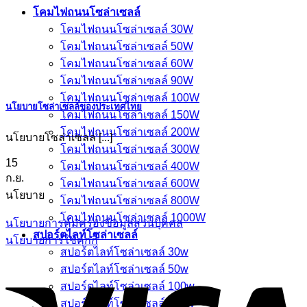
โคมไฟถนนโซล่าเซลล์
โคมไฟถนนโซล่าเซลล์ 30W
โคมไฟถนนโซล่าเซลล์ 50W
โคมไฟถนนโซล่าเซลล์ 60W
โคมไฟถนนโซล่าเซลล์ 90W
โคมไฟถนนโซล่าเซลล์ 100W
นโยบายโซล่าเซลล์ของประเทศไทย
โคมไฟถนนโซล่าเซลล์ 150W
โคมไฟถนนโซล่าเซลล์ 200W
นโยบายโซล่าเซลล [...]
โคมไฟถนนโซล่าเซลล์ 300W
15
โคมไฟถนนโซล่าเซลล์ 400W
ก.ย.
โคมไฟถนนโซล่าเซลล์ 600W
นโยบาย
โคมไฟถนนโซล่าเซลล์ 800W
โคมไฟถนนโซล่าเซลล์ 1000W
นโยบายการคุ้มครองข้อมูลส่วนบุคคล
สปอร์ตไลท์โซล่าเซลล์
นโยบายการใช้คุกกี้
สปอร์ตไลท์โซล่าเซลล์ 30w
V
สปอร์ตไลท์โซล่าเซลล์ 50w
สปอร์ตไลท์โซล่าเซลล์ 100w
สปอร์ตไลท์โซล่าเซลล์ 150w