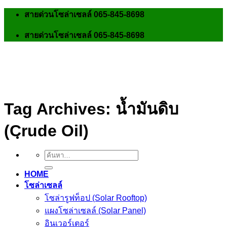
ข้าม
สายด่วนโซล่าเซลล์ 065-845-8698
ไป
สายด่วนโซล่าเซลล์ 065-845-8698
ยัง
เนื้อหา
Tag Archives:
น้ำมันดิบ
(Crude Oil)
ค้นหา:
HOME
โซล่าเซลล์
โซล่ารูฟท็อป (Solar Rooftop)
แผงโซล่าเซลล์ (Solar Panel)
อินเวอร์เตอร์