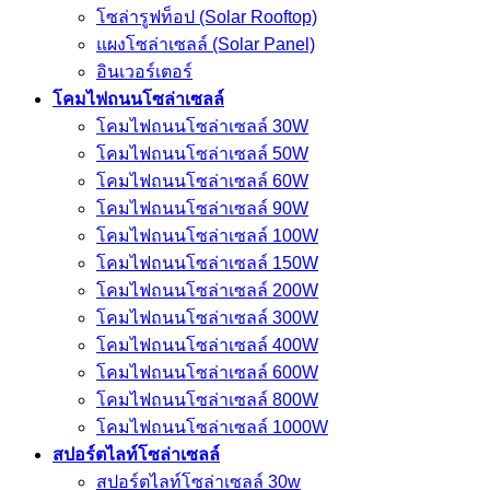
โซล่ารูฟท็อป (Solar Rooftop)
แผงโซล่าเซลล์ (Solar Panel)
อินเวอร์เตอร์
โคมไฟถนนโซล่าเซลล์
โคมไฟถนนโซล่าเซลล์ 30W
โคมไฟถนนโซล่าเซลล์ 50W
โคมไฟถนนโซล่าเซลล์ 60W
โคมไฟถนนโซล่าเซลล์ 90W
โคมไฟถนนโซล่าเซลล์ 100W
โคมไฟถนนโซล่าเซลล์ 150W
โคมไฟถนนโซล่าเซลล์ 200W
โคมไฟถนนโซล่าเซลล์ 300W
โคมไฟถนนโซล่าเซลล์ 400W
โคมไฟถนนโซล่าเซลล์ 600W
โคมไฟถนนโซล่าเซลล์ 800W
โคมไฟถนนโซล่าเซลล์ 1000W
สปอร์ตไลท์โซล่าเซลล์
สปอร์ตไลท์โซล่าเซลล์ 30w