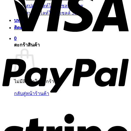
สปอร์ตไลท์โซล่าเซลล์ 200w
สปอร์ตไลท์โซล่าเซลล์ 300w
บทความ
ติดต่อเรา
0
ตะกร้าสินค้า
P
ไม่มีสินค้าในตะกร้า
กลับสู่หน้าร้านค้า
S