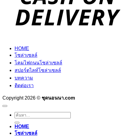
HOME
โซล่าเซลล์
โคมไฟถนนโซล่าเซลล์
สปอร์ตไลท์โซล่าเซลล์
บทความ
ติดต่อเรา
Copyright 2026 ©
ชุดนอนนา.com
ค้นหา:
HOME
โซล่าเซลล์