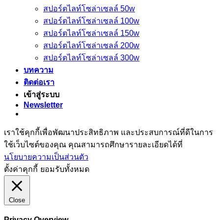
สปอร์ตไลท์โซล่าเซลล์ 50w
สปอร์ตไลท์โซล่าเซลล์ 100w
สปอร์ตไลท์โซล่าเซลล์ 150w
สปอร์ตไลท์โซล่าเซลล์ 200w
สปอร์ตไลท์โซล่าเซลล์ 300w
บทความ
ติดต่อเรา
เข้าสู่ระบบ
Newsletter
เราใช้คุกกี้เพื่อพัฒนาประสิทธิภาพ และประสบการณ์ที่ดีในการ
ใช้เว็บไซต์ของคุณ คุณสามารถศึกษารายละเอียดได้ที่
นโยบายความเป็นส่วนตัว
ตั้งค่าคุกกี้
ยอมรับทั้งหมด
Close
Privacy Overview