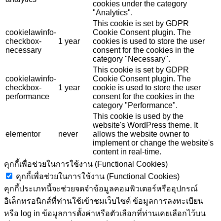
cookies under the category
"Analytics".
This cookie is set by GDPR
cookielawinfo-
Cookie Consent plugin. The
checkbox-
1 year
cookies is used to store the user
necessary
consent for the cookies in the
category "Necessary".
This cookie is set by GDPR
cookielawinfo-
Cookie Consent plugin. The
checkbox-
1 year
cookie is used to store the user
performance
consent for the cookies in the
category "Performance".
This cookie is used by the
website's WordPress theme. It
elementor
never
allows the website owner to
implement or change the website's
content in real-time.
คุกกี้เพื่อช่วยในการใช้งาน (Functional Cookies)
คุกกี้เพื่อช่วยในการใช้งาน (Functional Cookies)
คุกกี้ประเภทนี้จะช่วยจดจำข้อมูลคอมพิวเตอร์หรืออุปกรณ์
อิเล็กทรอนิกส์ที่ท่านใช้เข้าชมเว็บไซต์ ข้อมูลการลงทะเบียน
หรือ log in ข้อมูลการตั้งค่าหรือตัวเลือกที่ท่านเคยเลือกไว้บน