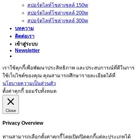
สปอร์ตไลท์โซล่าเซลล์ 150w
สปอร์ตไลท์โซล่าเซลล์ 200w
สปอร์ตไลท์โซล่าเซลล์ 300w
บทความ
ติดต่อเรา
เข้าสู่ระบบ
Newsletter
เราใช้คุกกี้เพื่อพัฒนาประสิทธิภาพ และประสบการณ์ที่ดีในการ
ใช้เว็บไซต์ของคุณ คุณสามารถศึกษารายละเอียดได้ที่
นโยบายความเป็นส่วนตัว
ตั้งค่าคุกกี้
ยอมรับทั้งหมด
Close
Privacy Overview
ท่านสามารถเลือกตั้งค่าคุกกี้โดยเปิด/ปิดคุกกี้แต่ละประเภทได้