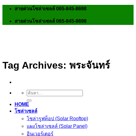
ข้าม
สายด่วนโซล่าเซลล์ 065-845-8698
ไป
สายด่วนโซล่าเซลล์ 065-845-8698
ยัง
เนื้อหา
Tag Archives:
พระจันทร์
ค้นหา:
HOME
โซล่าเซลล์
โซล่ารูฟท็อป (Solar Rooftop)
แผงโซล่าเซลล์ (Solar Panel)
อินเวอร์เตอร์