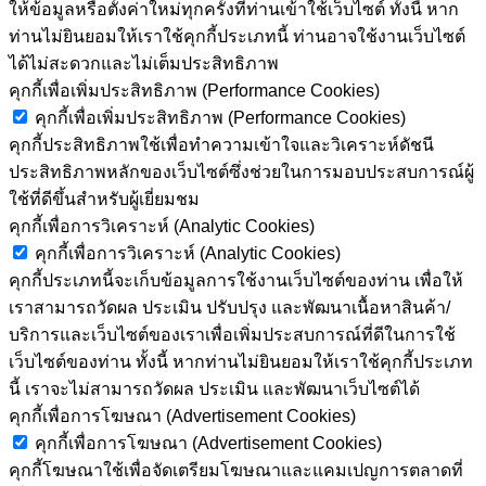
ให้ข้อมูลหรือตั้งค่าใหม่ทุกครั้งที่ท่านเข้าใช้เว็บไซต์ ทั้งนี้ หาก
ท่านไม่ยินยอมให้เราใช้คุกกี้ประเภทนี้ ท่านอาจใช้งานเว็บไซต์
ได้ไม่สะดวกและไม่เต็มประสิทธิภาพ
คุกกี้เพื่อเพิ่มประสิทธิภาพ (Performance Cookies)
คุกกี้เพื่อเพิ่มประสิทธิภาพ (Performance Cookies)
คุกกี้ประสิทธิภาพใช้เพื่อทำความเข้าใจและวิเคราะห์ดัชนี
ประสิทธิภาพหลักของเว็บไซต์ซึ่งช่วยในการมอบประสบการณ์ผู้
ใช้ที่ดีขึ้นสำหรับผู้เยี่ยมชม
คุกกี้เพื่อการวิเคราะห์ (Analytic Cookies)
คุกกี้เพื่อการวิเคราะห์ (Analytic Cookies)
คุกกี้ประเภทนี้จะเก็บข้อมูลการใช้งานเว็บไซต์ของท่าน เพื่อให้
เราสามารถวัดผล ประเมิน ปรับปรุง และพัฒนาเนื้อหาสินค้า/
บริการและเว็บไซต์ของเราเพื่อเพิ่มประสบการณ์ที่ดีในการใช้
เว็บไซต์ของท่าน ทั้งนี้ หากท่านไม่ยินยอมให้เราใช้คุกกี้ประเภท
นี้ เราจะไม่สามารถวัดผล ประเมิน และพัฒนาเว็บไซต์ได้
คุกกี้เพื่อการโฆษณา (Advertisement Cookies)
คุกกี้เพื่อการโฆษณา (Advertisement Cookies)
คุกกี้โฆษณาใช้เพื่อจัดเตรียมโฆษณาและแคมเปญการตลาดที่