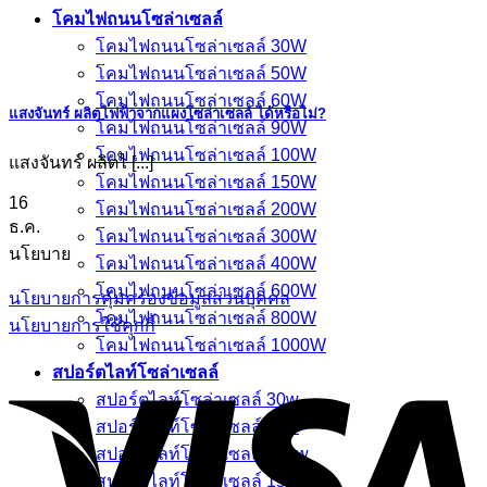
โคมไฟถนนโซล่าเซลล์
โคมไฟถนนโซล่าเซลล์ 30W
โคมไฟถนนโซล่าเซลล์ 50W
โคมไฟถนนโซล่าเซลล์ 60W
แสงจันทร์ ผลิตไฟฟ้าจากแผงโซล่าเซลล์ ได้หรือไม่?
โคมไฟถนนโซล่าเซลล์ 90W
โคมไฟถนนโซล่าเซลล์ 100W
แสงจันทร์ ผลิตไ [...]
โคมไฟถนนโซล่าเซลล์ 150W
16
โคมไฟถนนโซล่าเซลล์ 200W
ธ.ค.
โคมไฟถนนโซล่าเซลล์ 300W
นโยบาย
โคมไฟถนนโซล่าเซลล์ 400W
โคมไฟถนนโซล่าเซลล์ 600W
นโยบายการคุ้มครองข้อมูลส่วนบุคคล
โคมไฟถนนโซล่าเซลล์ 800W
นโยบายการใช้คุกกี้
โคมไฟถนนโซล่าเซลล์ 1000W
V
สปอร์ตไลท์โซล่าเซลล์
สปอร์ตไลท์โซล่าเซลล์ 30w
สปอร์ตไลท์โซล่าเซลล์ 50w
สปอร์ตไลท์โซล่าเซลล์ 100w
สปอร์ตไลท์โซล่าเซลล์ 150w