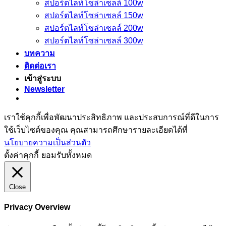
สปอร์ตไลท์โซล่าเซลล์ 100w
สปอร์ตไลท์โซล่าเซลล์ 150w
สปอร์ตไลท์โซล่าเซลล์ 200w
สปอร์ตไลท์โซล่าเซลล์ 300w
บทความ
ติดต่อเรา
เข้าสู่ระบบ
Newsletter
เราใช้คุกกี้เพื่อพัฒนาประสิทธิภาพ และประสบการณ์ที่ดีในการ
ใช้เว็บไซต์ของคุณ คุณสามารถศึกษารายละเอียดได้ที่
นโยบายความเป็นส่วนตัว
ตั้งค่าคุกกี้
ยอมรับทั้งหมด
Close
Privacy Overview