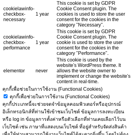
This cookie is set by GDPR
cookielawinfo-
Cookie Consent plugin. The
checkbox-
1 year
cookies is used to store the user
necessary
consent for the cookies in the
category "Necessary".
This cookie is set by GDPR
cookielawinfo-
Cookie Consent plugin. The
checkbox-
1 year
cookie is used to store the user
performance
consent for the cookies in the
category "Performance".
This cookie is used by the
website's WordPress theme. It
elementor
never
allows the website owner to
implement or change the website's
content in real-time.
คุกกี้เพื่อช่วยในการใช้งาน (Functional Cookies)
คุกกี้เพื่อช่วยในการใช้งาน (Functional Cookies)
คุกกี้ประเภทนี้จะช่วยจดจำข้อมูลคอมพิวเตอร์หรืออุปกรณ์
อิเล็กทรอนิกส์ที่ท่านใช้เข้าชมเว็บไซต์ ข้อมูลการลงทะเบียน
หรือ log in ข้อมูลการตั้งค่าหรือตัวเลือกที่ท่านเคยเลือกไว้บน
เว็บไซต์ เช่น ภาษาที่แสดงบนเว็บไซต์ ที่อยู่สำหรับจัดส่งสินค้า
เพื่อให้ท่านสามารถใช้งานเว็บไซต์ได้สะดวกยิ่งขึ้น โดยไม่ต้อง