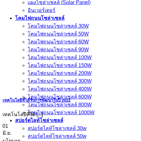
แผงโซล่าเซลล์ (Solar Panel)
อินเวอร์เตอร์
โคมไฟถนนโซล่าเซลล์
โคมไฟถนนโซล่าเซลล์ 30W
โคมไฟถนนโซล่าเซลล์ 50W
โคมไฟถนนโซล่าเซลล์ 60W
โคมไฟถนนโซล่าเซลล์ 90W
โคมไฟถนนโซล่าเซลล์ 100W
โคมไฟถนนโซล่าเซลล์ 150W
โคมไฟถนนโซล่าเซลล์ 200W
โคมไฟถนนโซล่าเซลล์ 300W
โคมไฟถนนโซล่าเซลล์ 400W
โคมไฟถนนโซล่าเซลล์ 600W
เทคโนโลยีที่ได้รับการพัฒนาในปี 2022
โคมไฟถนนโซล่าเซลล์ 800W
โคมไฟถนนโซล่าเซลล์ 1000W
เทคโนโลยีที่ได้ [...]
สปอร์ตไลท์โซล่าเซลล์
01
สปอร์ตไลท์โซล่าเซลล์ 30w
มิ.ย.
สปอร์ตไลท์โซล่าเซลล์ 50w
นโยบาย