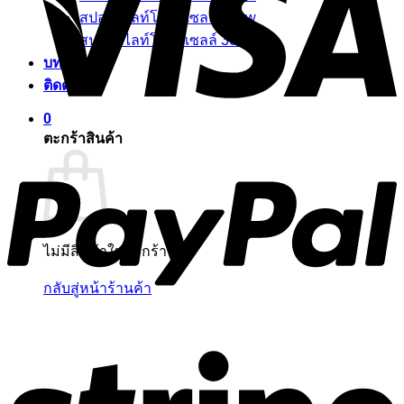
สปอร์ตไลท์โซล่าเซลล์ 200w
สปอร์ตไลท์โซล่าเซลล์ 300w
บทความ
ติดต่อเรา
0
ตะกร้าสินค้า
P
ไม่มีสินค้าในตะกร้า
กลับสู่หน้าร้านค้า
S