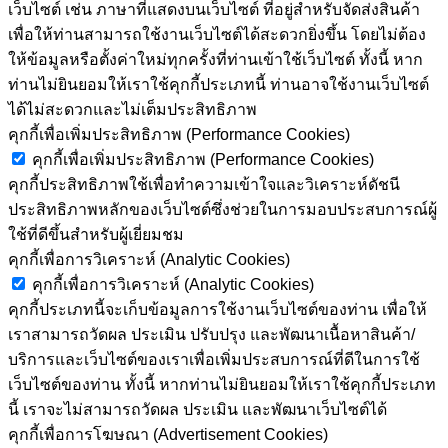
เว็บไซต์ เช่น ภาษาที่แสดงบนเว็บไซต์ ที่อยู่สำหรับจัดส่งสินค้า
เพื่อให้ท่านสามารถใช้งานเว็บไซต์ได้สะดวกยิ่งขึ้น โดยไม่ต้อง
ให้ข้อมูลหรือตั้งค่าใหม่ทุกครั้งที่ท่านเข้าใช้เว็บไซต์ ทั้งนี้ หาก
ท่านไม่ยินยอมให้เราใช้คุกกี้ประเภทนี้ ท่านอาจใช้งานเว็บไซต์
ได้ไม่สะดวกและไม่เต็มประสิทธิภาพ
คุกกี้เพื่อเพิ่มประสิทธิภาพ (Performance Cookies)
คุกกี้เพื่อเพิ่มประสิทธิภาพ (Performance Cookies)
คุกกี้ประสิทธิภาพใช้เพื่อทำความเข้าใจและวิเคราะห์ดัชนี
ประสิทธิภาพหลักของเว็บไซต์ซึ่งช่วยในการมอบประสบการณ์ผู้
ใช้ที่ดีขึ้นสำหรับผู้เยี่ยมชม
คุกกี้เพื่อการวิเคราะห์ (Analytic Cookies)
คุกกี้เพื่อการวิเคราะห์ (Analytic Cookies)
คุกกี้ประเภทนี้จะเก็บข้อมูลการใช้งานเว็บไซต์ของท่าน เพื่อให้
เราสามารถวัดผล ประเมิน ปรับปรุง และพัฒนาเนื้อหาสินค้า/
บริการและเว็บไซต์ของเราเพื่อเพิ่มประสบการณ์ที่ดีในการใช้
เว็บไซต์ของท่าน ทั้งนี้ หากท่านไม่ยินยอมให้เราใช้คุกกี้ประเภท
นี้ เราจะไม่สามารถวัดผล ประเมิน และพัฒนาเว็บไซต์ได้
คุกกี้เพื่อการโฆษณา (Advertisement Cookies)