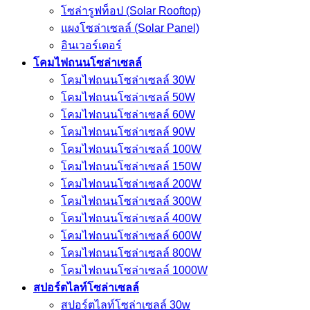
โซล่ารูฟท็อป (Solar Rooftop)
แผงโซล่าเซลล์ (Solar Panel)
อินเวอร์เตอร์
โคมไฟถนนโซล่าเซลล์
โคมไฟถนนโซล่าเซลล์ 30W
โคมไฟถนนโซล่าเซลล์ 50W
โคมไฟถนนโซล่าเซลล์ 60W
โคมไฟถนนโซล่าเซลล์ 90W
โคมไฟถนนโซล่าเซลล์ 100W
โคมไฟถนนโซล่าเซลล์ 150W
โคมไฟถนนโซล่าเซลล์ 200W
โคมไฟถนนโซล่าเซลล์ 300W
โคมไฟถนนโซล่าเซลล์ 400W
โคมไฟถนนโซล่าเซลล์ 600W
โคมไฟถนนโซล่าเซลล์ 800W
โคมไฟถนนโซล่าเซลล์ 1000W
สปอร์ตไลท์โซล่าเซลล์
สปอร์ตไลท์โซล่าเซลล์ 30w