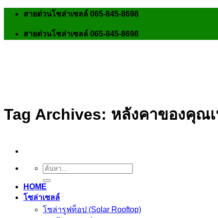
ข้าม
สายด่วนโซล่าเซลล์ 065-845-8698
ไป
สายด่วนโซล่าเซลล์ 065-845-8698
ยัง
เนื้อหา
Tag Archives:
หลังคาของคุณเห
ค้นหา:
HOME
โซล่าเซลล์
โซล่ารูฟท็อป (Solar Rooftop)