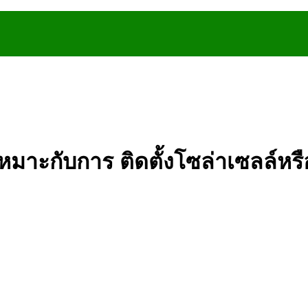
มาะกับการ ติดตั้งโซล่าเซลล์หรือ