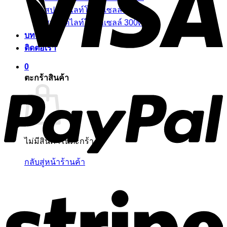
สปอร์ตไลท์โซล่าเซลล์ 200w
สปอร์ตไลท์โซล่าเซลล์ 300w
บทความ
ติดต่อเรา
0
P
ตะกร้าสินค้า
ไม่มีสินค้าในตะกร้า
กลับสู่หน้าร้านค้า
S