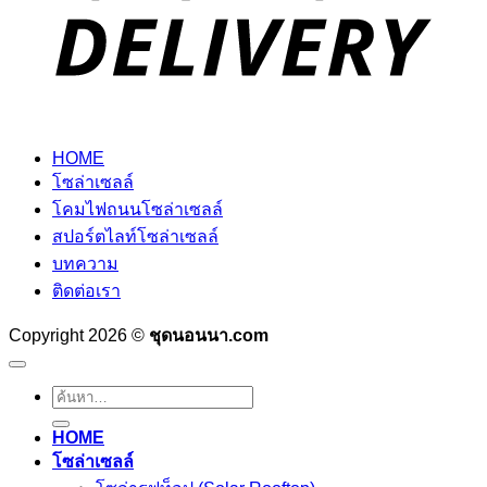
HOME
โซล่าเซลล์
โคมไฟถนนโซล่าเซลล์
สปอร์ตไลท์โซล่าเซลล์
บทความ
ติดต่อเรา
Copyright 2026 ©
ชุดนอนนา.com
ค้นหา:
HOME
โซล่าเซลล์