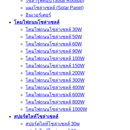
โซล่ารูฟท็อป (Solar Rooftop)
แผงโซล่าเซลล์ (Solar Panel)
อินเวอร์เตอร์
โคมไฟถนนโซล่าเซลล์
โคมไฟถนนโซล่าเซลล์ 30W
โคมไฟถนนโซล่าเซลล์ 50W
โคมไฟถนนโซล่าเซลล์ 60W
โคมไฟถนนโซล่าเซลล์ 90W
โคมไฟถนนโซล่าเซลล์ 100W
โคมไฟถนนโซล่าเซลล์ 150W
โคมไฟถนนโซล่าเซลล์ 200W
โคมไฟถนนโซล่าเซลล์ 300W
โคมไฟถนนโซล่าเซลล์ 400W
โคมไฟถนนโซล่าเซลล์ 600W
โคมไฟถนนโซล่าเซลล์ 800W
โคมไฟถนนโซล่าเซลล์ 1000W
สปอร์ตไลท์โซล่าเซลล์
สปอร์ตไลท์โซล่าเซลล์ 30w