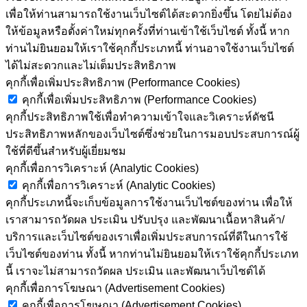
เพื่อให้ท่านสามารถใช้งานเว็บไซต์ได้สะดวกยิ่งขึ้น โดยไม่ต้อง
ให้ข้อมูลหรือตั้งค่าใหม่ทุกครั้งที่ท่านเข้าใช้เว็บไซต์ ทั้งนี้ หาก
ท่านไม่ยินยอมให้เราใช้คุกกี้ประเภทนี้ ท่านอาจใช้งานเว็บไซต์
ได้ไม่สะดวกและไม่เต็มประสิทธิภาพ
คุกกี้เพื่อเพิ่มประสิทธิภาพ (Performance Cookies)
คุกกี้เพื่อเพิ่มประสิทธิภาพ (Performance Cookies)
คุกกี้ประสิทธิภาพใช้เพื่อทำความเข้าใจและวิเคราะห์ดัชนี
ประสิทธิภาพหลักของเว็บไซต์ซึ่งช่วยในการมอบประสบการณ์ผู้
ใช้ที่ดีขึ้นสำหรับผู้เยี่ยมชม
คุกกี้เพื่อการวิเคราะห์ (Analytic Cookies)
คุกกี้เพื่อการวิเคราะห์ (Analytic Cookies)
คุกกี้ประเภทนี้จะเก็บข้อมูลการใช้งานเว็บไซต์ของท่าน เพื่อให้
เราสามารถวัดผล ประเมิน ปรับปรุง และพัฒนาเนื้อหาสินค้า/
บริการและเว็บไซต์ของเราเพื่อเพิ่มประสบการณ์ที่ดีในการใช้
เว็บไซต์ของท่าน ทั้งนี้ หากท่านไม่ยินยอมให้เราใช้คุกกี้ประเภท
นี้ เราจะไม่สามารถวัดผล ประเมิน และพัฒนาเว็บไซต์ได้
คุกกี้เพื่อการโฆษณา (Advertisement Cookies)
คุกกี้เพื่อการโฆษณา (Advertisement Cookies)