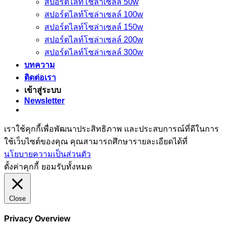
สปอร์ตไลท์โซล่าเซลล์ 50w
สปอร์ตไลท์โซล่าเซลล์ 100w
สปอร์ตไลท์โซล่าเซลล์ 150w
สปอร์ตไลท์โซล่าเซลล์ 200w
สปอร์ตไลท์โซล่าเซลล์ 300w
บทความ
ติดต่อเรา
เข้าสู่ระบบ
Newsletter
เราใช้คุกกี้เพื่อพัฒนาประสิทธิภาพ และประสบการณ์ที่ดีในการ
ใช้เว็บไซต์ของคุณ คุณสามารถศึกษารายละเอียดได้ที่
นโยบายความเป็นส่วนตัว
ตั้งค่าคุกกี้
ยอมรับทั้งหมด
Close
Privacy Overview