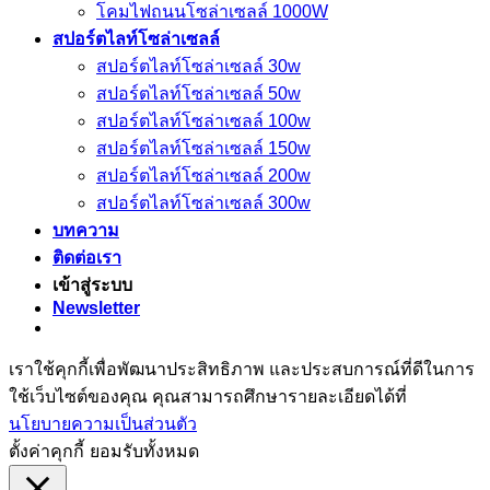
โคมไฟถนนโซล่าเซลล์ 1000W
สปอร์ตไลท์โซล่าเซลล์
สปอร์ตไลท์โซล่าเซลล์ 30w
สปอร์ตไลท์โซล่าเซลล์ 50w
สปอร์ตไลท์โซล่าเซลล์ 100w
สปอร์ตไลท์โซล่าเซลล์ 150w
สปอร์ตไลท์โซล่าเซลล์ 200w
สปอร์ตไลท์โซล่าเซลล์ 300w
บทความ
ติดต่อเรา
เข้าสู่ระบบ
Newsletter
เราใช้คุกกี้เพื่อพัฒนาประสิทธิภาพ และประสบการณ์ที่ดีในการ
ใช้เว็บไซต์ของคุณ คุณสามารถศึกษารายละเอียดได้ที่
นโยบายความเป็นส่วนตัว
ตั้งค่าคุกกี้
ยอมรับทั้งหมด