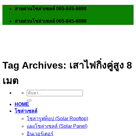
ข้าม
สายด่วนโซล่าเซลล์ 065-845-8698
ไป
สายด่วนโซล่าเซลล์ 065-845-8698
ยัง
เนื้อหา
Tag Archives:
เสาไฟกิ่งคู่สูง 8
เมต
ค้นหา:
HOME
โซล่าเซลล์
โซล่ารูฟท็อป (Solar Rooftop)
แผงโซล่าเซลล์ (Solar Panel)
อินเวอร์เตอร์