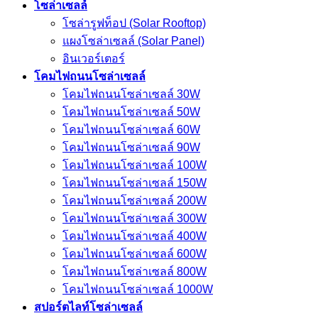
โซล่าเซลล์
โซล่ารูฟท็อป (Solar Rooftop)
แผงโซล่าเซลล์ (Solar Panel)
อินเวอร์เตอร์
โคมไฟถนนโซล่าเซลล์
โคมไฟถนนโซล่าเซลล์ 30W
โคมไฟถนนโซล่าเซลล์ 50W
โคมไฟถนนโซล่าเซลล์ 60W
โคมไฟถนนโซล่าเซลล์ 90W
โคมไฟถนนโซล่าเซลล์ 100W
โคมไฟถนนโซล่าเซลล์ 150W
โคมไฟถนนโซล่าเซลล์ 200W
โคมไฟถนนโซล่าเซลล์ 300W
โคมไฟถนนโซล่าเซลล์ 400W
โคมไฟถนนโซล่าเซลล์ 600W
โคมไฟถนนโซล่าเซลล์ 800W
โคมไฟถนนโซล่าเซลล์ 1000W
สปอร์ตไลท์โซล่าเซลล์