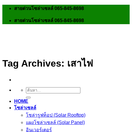
ข้าม
สายด่วนโซล่าเซลล์ 065-845-8698
ไป
สายด่วนโซล่าเซลล์ 065-845-8698
ยัง
เนื้อหา
Tag Archives:
เสาไฟ
ค้นหา:
HOME
โซล่าเซลล์
โซล่ารูฟท็อป (Solar Rooftop)
แผงโซล่าเซลล์ (Solar Panel)
อินเวอร์เตอร์