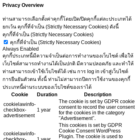
Privacy Overview
ท่านสามารถเลือกตั้งค่าคุกกี้โดยเปิด/ปิดคุกกี้แต่ละประเภทได้
ยกเว้น คุกกี้ที่จำเป็น (Strictly Necessary Cookies) ดังนี้
คุกกี้ที่จำเป็น (Strictly Necessary Cookies)
คุกกี้ที่จำเป็น (Strictly Necessary Cookies)
Always Enabled
คุกกี้ประเภทนี้มีความจำเป็นต่อการทำงานของเว็บไซต์ เพื่อให้
เว็บไซต์สามารถทำงานได้เป็นปกติ มีความปลอดภัย และทำให้
ท่านสามารถเข้าใช้เว็บไซต์ได้ เช่น การ log in เข้าสู่เว็บไซต์
การยืนยันตัวตน ทั้งนี้ ท่านไม่สามารถปิดการใช้งานของคุกกี้
ประเภทนี้ผ่านระบบของเว็บไซต์ของเราได้
Cookie
Duration
Description
The cookie is set by GDPR cookie
cookielawinfo-
consent to record the user consent
checkbox-
1 year
for the cookies in the category
advertisement
"Advertisement".
This cookies is set by GDPR
Cookie Consent WordPress
cookielawinfo-
Plugin. The cookie is used to
checkbox-
1 year