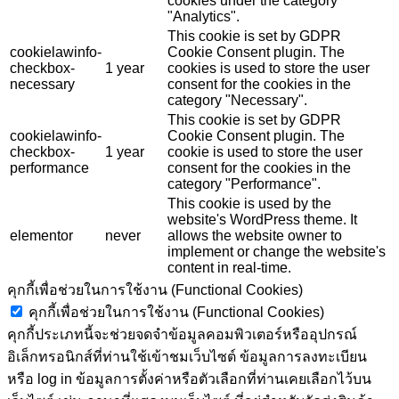
cookies under the category
"Analytics".
This cookie is set by GDPR
cookielawinfo-
Cookie Consent plugin. The
checkbox-
1 year
cookies is used to store the user
necessary
consent for the cookies in the
category "Necessary".
This cookie is set by GDPR
cookielawinfo-
Cookie Consent plugin. The
checkbox-
1 year
cookie is used to store the user
performance
consent for the cookies in the
category "Performance".
This cookie is used by the
website's WordPress theme. It
elementor
never
allows the website owner to
implement or change the website's
content in real-time.
คุกกี้เพื่อช่วยในการใช้งาน (Functional Cookies)
คุกกี้เพื่อช่วยในการใช้งาน (Functional Cookies)
คุกกี้ประเภทนี้จะช่วยจดจำข้อมูลคอมพิวเตอร์หรืออุปกรณ์
อิเล็กทรอนิกส์ที่ท่านใช้เข้าชมเว็บไซต์ ข้อมูลการลงทะเบียน
หรือ log in ข้อมูลการตั้งค่าหรือตัวเลือกที่ท่านเคยเลือกไว้บน