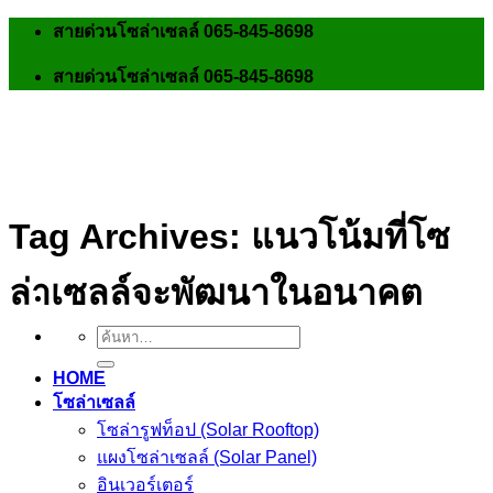
ข้าม
สายด่วนโซล่าเซลล์ 065-845-8698
ไป
สายด่วนโซล่าเซลล์ 065-845-8698
ยัง
เนื้อหา
Tag Archives:
แนวโน้มที่โซ
ล่าเซลล์จะพัฒนาในอนาคต
ค้นหา:
HOME
โซล่าเซลล์
โซล่ารูฟท็อป (Solar Rooftop)
แผงโซล่าเซลล์ (Solar Panel)
อินเวอร์เตอร์