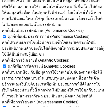
เว็บไซต์ เช่น ภาษาที่แสดงบนเว็บไซต์ ที่อยู่สำหรับจัดส่งสินค้า
เพื่อให้ท่านสามารถใช้งานเว็บไซต์ได้สะดวกยิ่งขึ้น โดยไม่ต้อง
ให้ข้อมูลหรือตั้งค่าใหม่ทุกครั้งที่ท่านเข้าใช้เว็บไซต์ ทั้งนี้ หาก
ท่านไม่ยินยอมให้เราใช้คุกกี้ประเภทนี้ ท่านอาจใช้งานเว็บไซต์
ได้ไม่สะดวกและไม่เต็มประสิทธิภาพ
คุกกี้เพื่อเพิ่มประสิทธิภาพ (Performance Cookies)
คุกกี้เพื่อเพิ่มประสิทธิภาพ (Performance Cookies)
คุกกี้ประสิทธิภาพใช้เพื่อทำความเข้าใจและวิเคราะห์ดัชนี
ประสิทธิภาพหลักของเว็บไซต์ซึ่งช่วยในการมอบประสบการณ์ผู้
ใช้ที่ดีขึ้นสำหรับผู้เยี่ยมชม
คุกกี้เพื่อการวิเคราะห์ (Analytic Cookies)
คุกกี้เพื่อการวิเคราะห์ (Analytic Cookies)
คุกกี้ประเภทนี้จะเก็บข้อมูลการใช้งานเว็บไซต์ของท่าน เพื่อให้
เราสามารถวัดผล ประเมิน ปรับปรุง และพัฒนาเนื้อหาสินค้า/
บริการและเว็บไซต์ของเราเพื่อเพิ่มประสบการณ์ที่ดีในการใช้
เว็บไซต์ของท่าน ทั้งนี้ หากท่านไม่ยินยอมให้เราใช้คุกกี้ประเภท
นี้ เราจะไม่สามารถวัดผล ประเมิน และพัฒนาเว็บไซต์ได้
คุกกี้เพื่อการโฆษณา (Advertisement Cookies)