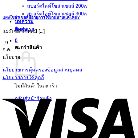
สปอร์ตไลท์โซล่าเซลล์ 200w
สปอร์ตไลท์โซล่าเซลล์ 300w
แผงโซล่าเซลล์มีอายุการใช้งานนานแค่ไหน?
บทความ
ติดต่อเรา
แผงโซล่าเซลล์มี [...]
0
19
ตะกร้าสินค้า
ก.ค.
นโยบาย
นโยบายการคุ้มครองข้อมูลส่วนบุคคล
นโยบายการใช้คุกกี้
ไม่มีสินค้าในตะกร้า
V
กลับสู่หน้าร้านค้า