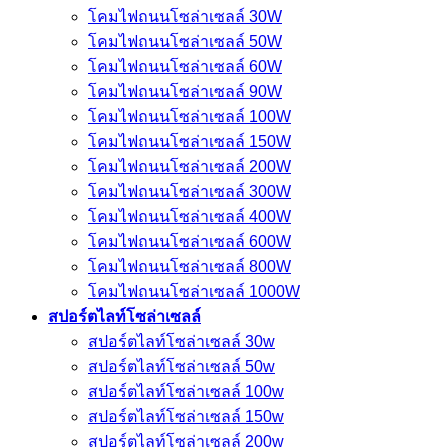
โคมไฟถนนโซล่าเซลล์ 30W
โคมไฟถนนโซล่าเซลล์ 50W
โคมไฟถนนโซล่าเซลล์ 60W
โคมไฟถนนโซล่าเซลล์ 90W
โคมไฟถนนโซล่าเซลล์ 100W
โคมไฟถนนโซล่าเซลล์ 150W
โคมไฟถนนโซล่าเซลล์ 200W
โคมไฟถนนโซล่าเซลล์ 300W
โคมไฟถนนโซล่าเซลล์ 400W
โคมไฟถนนโซล่าเซลล์ 600W
โคมไฟถนนโซล่าเซลล์ 800W
โคมไฟถนนโซล่าเซลล์ 1000W
สปอร์ตไลท์โซล่าเซลล์
สปอร์ตไลท์โซล่าเซลล์ 30w
สปอร์ตไลท์โซล่าเซลล์ 50w
สปอร์ตไลท์โซล่าเซลล์ 100w
สปอร์ตไลท์โซล่าเซลล์ 150w
สปอร์ตไลท์โซล่าเซลล์ 200w