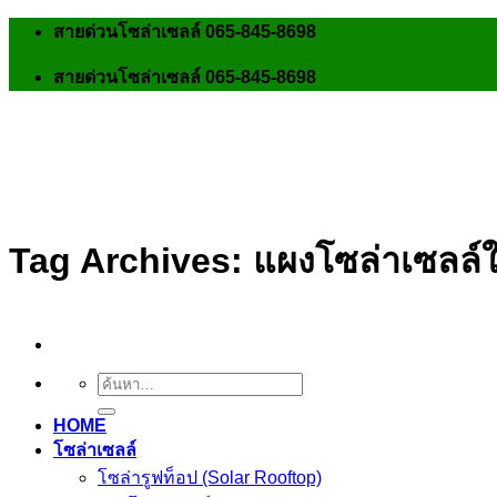
ข้าม
สายด่วนโซล่าเซลล์ 065-845-8698
ไป
สายด่วนโซล่าเซลล์ 065-845-8698
ยัง
เนื้อหา
Tag Archives:
แผงโซล่าเซลล์
ค้นหา:
HOME
โซล่าเซลล์
โซล่ารูฟท็อป (Solar Rooftop)