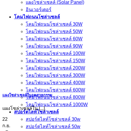
แผงโซล่าเซลล์ (Solar Panel)
อินเวอร์เตอร์
โคมไฟถนนโซล่าเซลล์
โคมไฟถนนโซล่าเซลล์ 30W
โคมไฟถนนโซล่าเซลล์ 50W
โคมไฟถนนโซล่าเซลล์ 60W
โคมไฟถนนโซล่าเซลล์ 90W
โคมไฟถนนโซล่าเซลล์ 100W
โคมไฟถนนโซล่าเซลล์ 150W
โคมไฟถนนโซล่าเซลล์ 200W
โคมไฟถนนโซล่าเซลล์ 300W
โคมไฟถนนโซล่าเซลล์ 400W
โคมไฟถนนโซล่าเซลล์ 600W
แผงโซล่าเซลล์ในอุตสาหกรรม
โคมไฟถนนโซล่าเซลล์ 800W
โคมไฟถนนโซล่าเซลล์ 1000W
แผงโซล่าเซลล์ใน [...]
สปอร์ตไลท์โซล่าเซลล์
22
สปอร์ตไลท์โซล่าเซลล์ 30w
ก.ย.
สปอร์ตไลท์โซล่าเซลล์ 50w