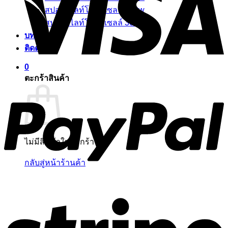
สปอร์ตไลท์โซล่าเซลล์ 200w
สปอร์ตไลท์โซล่าเซลล์ 300w
บทความ
ติดต่อเรา
0
ตะกร้าสินค้า
P
ไม่มีสินค้าในตะกร้า
กลับสู่หน้าร้านค้า
S