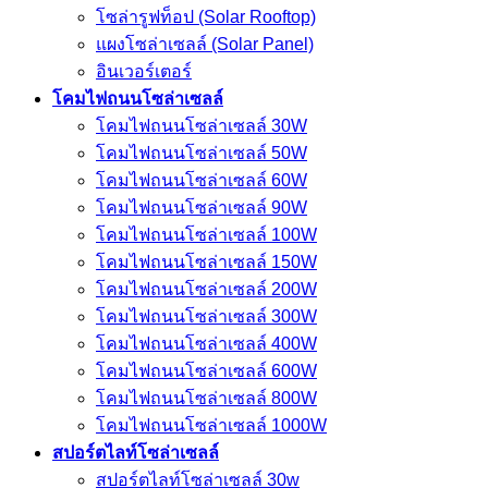
โซล่ารูฟท็อป (Solar Rooftop)
แผงโซล่าเซลล์ (Solar Panel)
อินเวอร์เตอร์
โคมไฟถนนโซล่าเซลล์
โคมไฟถนนโซล่าเซลล์ 30W
โคมไฟถนนโซล่าเซลล์ 50W
โคมไฟถนนโซล่าเซลล์ 60W
โคมไฟถนนโซล่าเซลล์ 90W
โคมไฟถนนโซล่าเซลล์ 100W
โคมไฟถนนโซล่าเซลล์ 150W
โคมไฟถนนโซล่าเซลล์ 200W
โคมไฟถนนโซล่าเซลล์ 300W
โคมไฟถนนโซล่าเซลล์ 400W
โคมไฟถนนโซล่าเซลล์ 600W
โคมไฟถนนโซล่าเซลล์ 800W
โคมไฟถนนโซล่าเซลล์ 1000W
สปอร์ตไลท์โซล่าเซลล์
สปอร์ตไลท์โซล่าเซลล์ 30w