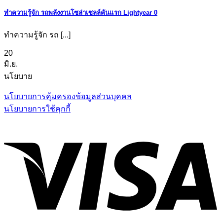
ทำความรู้จัก รถพลังงานโซล่าเซลล์คันแรก Lightyear 0
ทำความรู้จัก รถ [...]
20
มิ.ย.
นโยบาย
นโยบายการคุ้มครองข้อมูลส่วนบุคคล
นโยบายการใช้คุกกี้
V