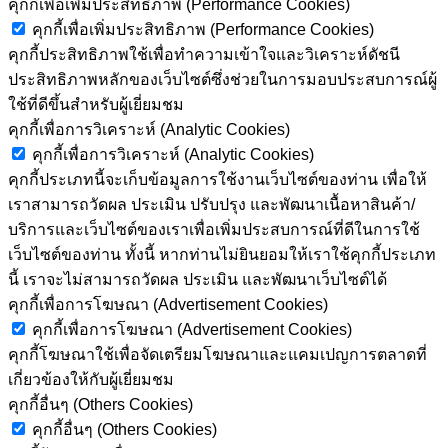
คุกกี้เพื่อเพิ่มประสิทธิภาพ (Performance Cookies)
คุกกี้เพื่อเพิ่มประสิทธิภาพ (Performance Cookies)
คุกกี้ประสิทธิภาพใช้เพื่อทำความเข้าใจและวิเคราะห์ดัชนี
ประสิทธิภาพหลักของเว็บไซต์ซึ่งช่วยในการมอบประสบการณ์ผู้
ใช้ที่ดีขึ้นสำหรับผู้เยี่ยมชม
คุกกี้เพื่อการวิเคราะห์ (Analytic Cookies)
คุกกี้เพื่อการวิเคราะห์ (Analytic Cookies)
คุกกี้ประเภทนี้จะเก็บข้อมูลการใช้งานเว็บไซต์ของท่าน เพื่อให้
เราสามารถวัดผล ประเมิน ปรับปรุง และพัฒนาเนื้อหาสินค้า/
บริการและเว็บไซต์ของเราเพื่อเพิ่มประสบการณ์ที่ดีในการใช้
เว็บไซต์ของท่าน ทั้งนี้ หากท่านไม่ยินยอมให้เราใช้คุกกี้ประเภท
นี้ เราจะไม่สามารถวัดผล ประเมิน และพัฒนาเว็บไซต์ได้
คุกกี้เพื่อการโฆษณา (Advertisement Cookies)
คุกกี้เพื่อการโฆษณา (Advertisement Cookies)
คุกกี้โฆษณาใช้เพื่อจัดเตรียมโฆษณาและแคมเปญการตลาดที่
เกี่ยวข้องให้กับผู้เยี่ยมชม
คุกกี้อื่นๆ (Others Cookies)
คุกกี้อื่นๆ (Others Cookies)