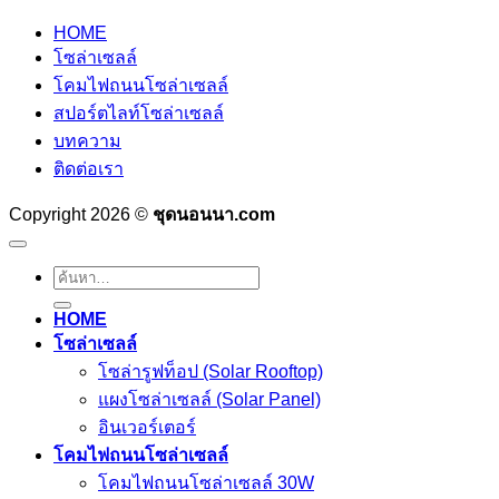
HOME
โซล่าเซลล์
โคมไฟถนนโซล่าเซลล์
สปอร์ตไลท์โซล่าเซลล์
บทความ
ติดต่อเรา
Copyright 2026 ©
ชุดนอนนา.com
ค้นหา:
HOME
โซล่าเซลล์
โซล่ารูฟท็อป (Solar Rooftop)
แผงโซล่าเซลล์ (Solar Panel)
อินเวอร์เตอร์
โคมไฟถนนโซล่าเซลล์
โคมไฟถนนโซล่าเซลล์ 30W