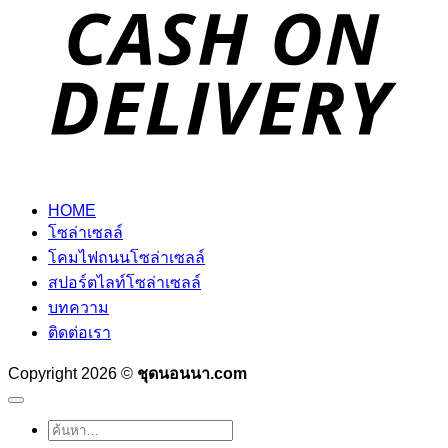
D
HOME
โซล่าเซลล์
โคมไฟถนนโซล่าเซลล์
สปอร์ตไลท์โซล่าเซลล์
บทความ
ติดต่อเรา
Copyright 2026 ©
ชุดนอนนา.com
ค้นหา: