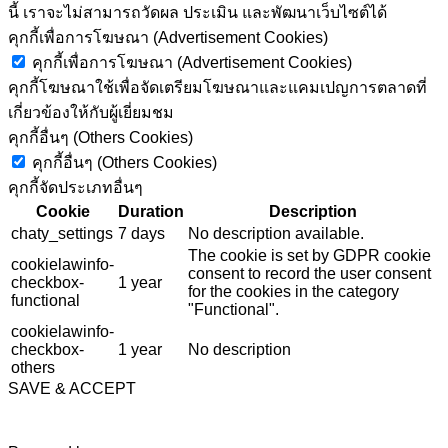
นี้ เราจะไม่สามารถวัดผล ประเมิน และพัฒนาเว็บไซต์ได้
คุกกี้เพื่อการโฆษณา (Advertisement Cookies)
คุกกี้เพื่อการโฆษณา (Advertisement Cookies)
คุกกี้โฆษณาใช้เพื่อจัดเตรียมโฆษณาและแคมเปญการตลาดที่
เกี่ยวข้องให้กับผู้เยี่ยมชม
คุกกี้อื่นๆ (Others Cookies)
คุกกี้อื่นๆ (Others Cookies)
คุกกี้จัดประเภทอื่นๆ
Cookie
Duration
Description
chaty_settings
7 days
No description available.
The cookie is set by GDPR cookie
cookielawinfo-
consent to record the user consent
checkbox-
1 year
for the cookies in the category
functional
"Functional".
cookielawinfo-
checkbox-
1 year
No description
others
SAVE & ACCEPT