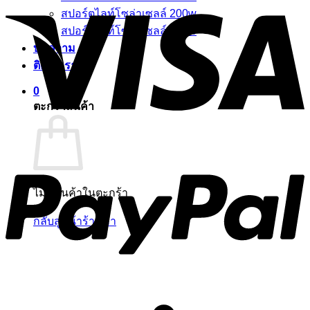
สปอร์ตไลท์โซล่าเซลล์ 200w
สปอร์ตไลท์โซล่าเซลล์ 300w
บทความ
ติดต่อเรา
0
ตะกร้าสินค้า
P
ไม่มีสินค้าในตะกร้า
กลับสู่หน้าร้านค้า
S