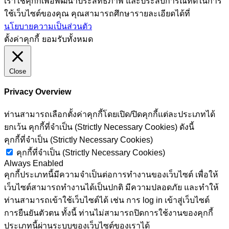
เราใช้คุกกี้เพื่อพัฒนาประสิทธิภาพ และประสบการณ์ที่ดีในการ
ใช้เว็บไซต์ของคุณ คุณสามารถศึกษารายละเอียดได้ที่
นโยบายความเป็นส่วนตัว
ตั้งค่าคุกกี้
ยอมรับทั้งหมด
Close
Privacy Overview
ท่านสามารถเลือกตั้งค่าคุกกี้โดยเปิด/ปิดคุกกี้แต่ละประเภทได้
ยกเว้น คุกกี้ที่จำเป็น (Strictly Necessary Cookies) ดังนี้
คุกกี้ที่จำเป็น (Strictly Necessary Cookies)
คุกกี้ที่จำเป็น (Strictly Necessary Cookies)
Always Enabled
คุกกี้ประเภทนี้มีความจำเป็นต่อการทำงานของเว็บไซต์ เพื่อให้
เว็บไซต์สามารถทำงานได้เป็นปกติ มีความปลอดภัย และทำให้
ท่านสามารถเข้าใช้เว็บไซต์ได้ เช่น การ log in เข้าสู่เว็บไซต์
การยืนยันตัวตน ทั้งนี้ ท่านไม่สามารถปิดการใช้งานของคุกกี้
ประเภทนี้ผ่านระบบของเว็บไซต์ของเราได้