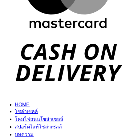
D
HOME
โซล่าเซลล์
โคมไฟถนนโซล่าเซลล์
สปอร์ตไลท์โซล่าเซลล์
บทความ