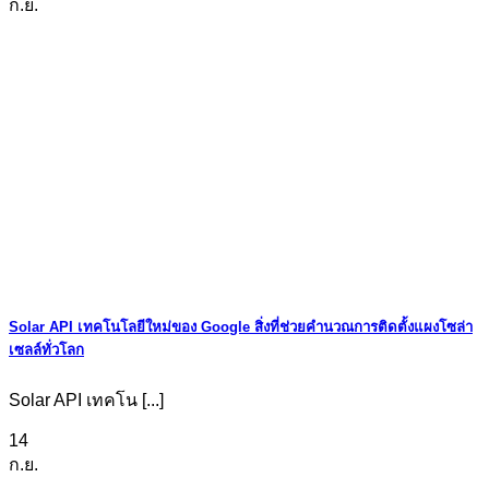
ก.ย.
Solar API เทคโนโลยีใหม่ของ Google สิ่งที่ช่วยคำนวณการติดตั้งแผงโซล่า
เซลล์ทั่วโลก
Solar API เทคโน [...]
14
ก.ย.