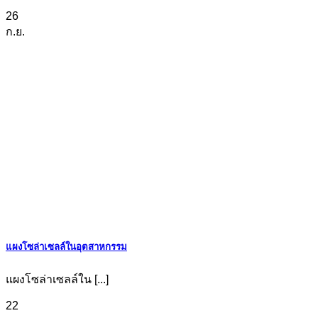
26
ก.ย.
แผงโซล่าเซลล์ในอุตสาหกรรม
แผงโซล่าเซลล์ใน [...]
22