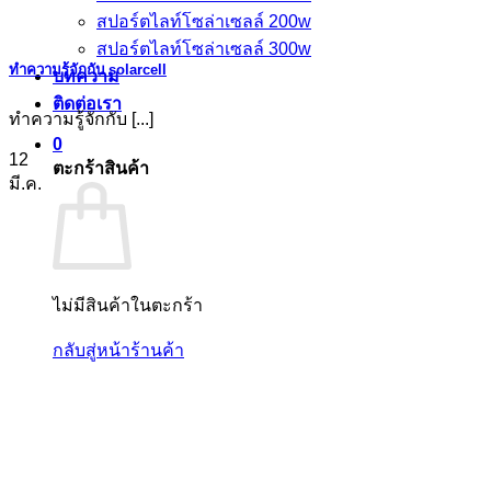
สปอร์ตไลท์โซล่าเซลล์ 200w
สปอร์ตไลท์โซล่าเซลล์ 300w
ทำความรู้จักกับ solarcell
บทความ
ติดต่อเรา
ทำความรู้จักกับ [...]
0
12
ตะกร้าสินค้า
มี.ค.
ไม่มีสินค้าในตะกร้า
กลับสู่หน้าร้านค้า