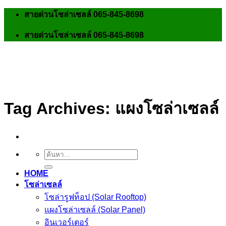
ข้าม
สายด่วนโซล่าเซลล์ 065-845-8698
ไป
สายด่วนโซล่าเซลล์ 065-845-8698
ยัง
เนื้อหา
Tag Archives:
แผงโซล่าเซลล์
ค้นหา:
HOME
โซล่าเซลล์
โซล่ารูฟท็อป (Solar Rooftop)
แผงโซล่าเซลล์ (Solar Panel)
อินเวอร์เตอร์