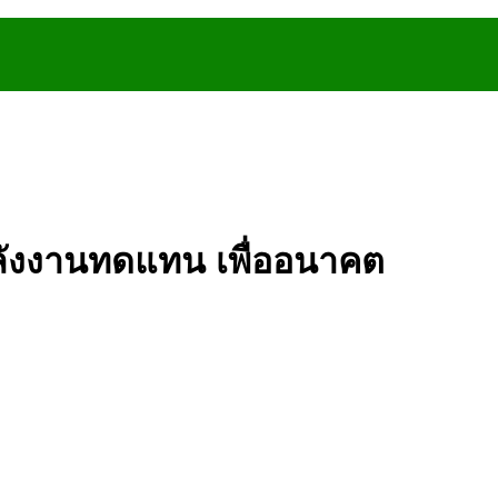
พลังงานทดแทน เพื่ออนาคต