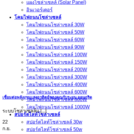
แผงโซล่าเซลล์ (Solar Panel)
อินเวอร์เตอร์
โคมไฟถนนโซล่าเซลล์
โคมไฟถนนโซล่าเซลล์ 30W
โคมไฟถนนโซล่าเซลล์ 50W
โคมไฟถนนโซล่าเซลล์ 60W
โคมไฟถนนโซล่าเซลล์ 90W
โคมไฟถนนโซล่าเซลล์ 100W
โคมไฟถนนโซล่าเซลล์ 150W
โคมไฟถนนโซล่าเซลล์ 200W
โคมไฟถนนโซล่าเซลล์ 300W
โคมไฟถนนโซล่าเซลล์ 400W
โคมไฟถนนโซล่าเซลล์ 600W
เชื่อมต่อพลังงานแสงอาทิตย์ของคุณกับระบบ ออนกริด
โคมไฟถนนโซล่าเซลล์ 800W
โคมไฟถนนโซล่าเซลล์ 1000W
ระบบโซล่าเซลล์แ [...]
สปอร์ตไลท์โซล่าเซลล์
22
สปอร์ตไลท์โซล่าเซลล์ 30w
ก.ย.
สปอร์ตไลท์โซล่าเซลล์ 50w