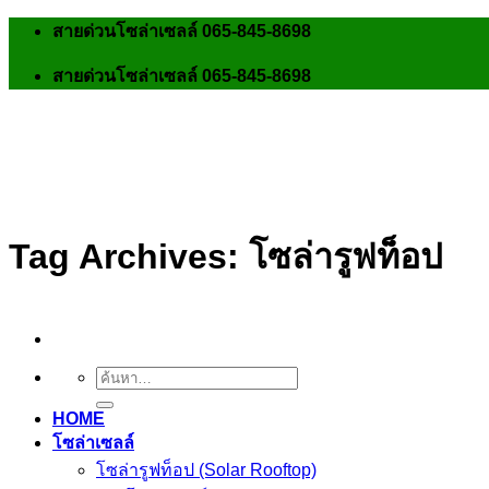
ข้าม
สายด่วนโซล่าเซลล์ 065-845-8698
ไป
สายด่วนโซล่าเซลล์ 065-845-8698
ยัง
เนื้อหา
Tag Archives:
โซล่ารูฟท็อป
ค้นหา:
HOME
โซล่าเซลล์
โซล่ารูฟท็อป (Solar Rooftop)