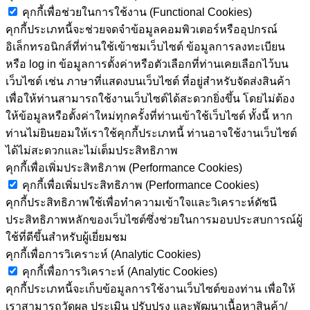
คุกกี้เพื่อช่วยในการใช้งาน (Functional Cookies)
คุกกี้ประเภทนี้จะช่วยจดจำข้อมูลคอมพิวเตอร์หรืออุปกรณ์
อิเล็กทรอนิกส์ที่ท่านใช้เข้าชมเว็บไซต์ ข้อมูลการลงทะเบียน
หรือ log in ข้อมูลการตั้งค่าหรือตัวเลือกที่ท่านเคยเลือกไว้บน
เว็บไซต์ เช่น ภาษาที่แสดงบนเว็บไซต์ ที่อยู่สำหรับจัดส่งสินค้า
เพื่อให้ท่านสามารถใช้งานเว็บไซต์ได้สะดวกยิ่งขึ้น โดยไม่ต้อง
ให้ข้อมูลหรือตั้งค่าใหม่ทุกครั้งที่ท่านเข้าใช้เว็บไซต์ ทั้งนี้ หาก
ท่านไม่ยินยอมให้เราใช้คุกกี้ประเภทนี้ ท่านอาจใช้งานเว็บไซต์
ได้ไม่สะดวกและไม่เต็มประสิทธิภาพ
คุกกี้เพื่อเพิ่มประสิทธิภาพ (Performance Cookies)
คุกกี้เพื่อเพิ่มประสิทธิภาพ (Performance Cookies)
คุกกี้ประสิทธิภาพใช้เพื่อทำความเข้าใจและวิเคราะห์ดัชนี
ประสิทธิภาพหลักของเว็บไซต์ซึ่งช่วยในการมอบประสบการณ์ผู้
ใช้ที่ดีขึ้นสำหรับผู้เยี่ยมชม
คุกกี้เพื่อการวิเคราะห์ (Analytic Cookies)
คุกกี้เพื่อการวิเคราะห์ (Analytic Cookies)
คุกกี้ประเภทนี้จะเก็บข้อมูลการใช้งานเว็บไซต์ของท่าน เพื่อให้
เราสามารถวัดผล ประเมิน ปรับปรุง และพัฒนาเนื้อหาสินค้า/