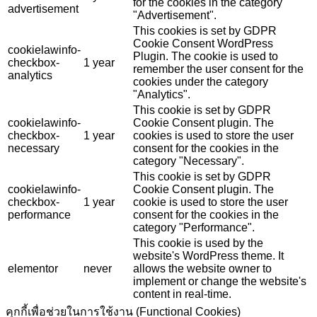
for the cookies in the category
advertisement
"Advertisement".
This cookies is set by GDPR
Cookie Consent WordPress
cookielawinfo-
Plugin. The cookie is used to
checkbox-
1 year
remember the user consent for the
analytics
cookies under the category
"Analytics".
This cookie is set by GDPR
cookielawinfo-
Cookie Consent plugin. The
checkbox-
1 year
cookies is used to store the user
necessary
consent for the cookies in the
category "Necessary".
This cookie is set by GDPR
cookielawinfo-
Cookie Consent plugin. The
checkbox-
1 year
cookie is used to store the user
performance
consent for the cookies in the
category "Performance".
This cookie is used by the
website's WordPress theme. It
elementor
never
allows the website owner to
implement or change the website's
content in real-time.
คุกกี้เพื่อช่วยในการใช้งาน (Functional Cookies)