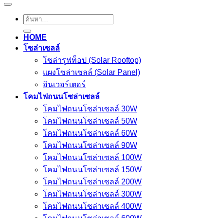
ค้นหา:
HOME
โซล่าเซลล์
โซล่ารูฟท็อป (Solar Rooftop)
แผงโซล่าเซลล์ (Solar Panel)
อินเวอร์เตอร์
โคมไฟถนนโซล่าเซลล์
โคมไฟถนนโซล่าเซลล์ 30W
โคมไฟถนนโซล่าเซลล์ 50W
โคมไฟถนนโซล่าเซลล์ 60W
โคมไฟถนนโซล่าเซลล์ 90W
โคมไฟถนนโซล่าเซลล์ 100W
โคมไฟถนนโซล่าเซลล์ 150W
โคมไฟถนนโซล่าเซลล์ 200W
โคมไฟถนนโซล่าเซลล์ 300W
โคมไฟถนนโซล่าเซลล์ 400W