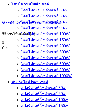
โคมไฟถนนโซล่าเซลล์
โคมไฟถนนโซล่าเซลล์ 30W
โคมไฟถนนโซล่าเซลล์ 50W
โคมไฟถนนโซล่าเซลล์ 60W
วิธีการใช้แผงโซล่าเซลล์อย่างมีประสิทธิภาพ
โคมไฟถนนโซล่าเซลล์ 90W
วิธีการใช้แผงโซ [...]
โคมไฟถนนโซล่าเซลล์ 100W
โคมไฟถนนโซล่าเซลล์ 150W
01
โคมไฟถนนโซล่าเซลล์ 200W
มิ.ย.
โคมไฟถนนโซล่าเซลล์ 300W
โคมไฟถนนโซล่าเซลล์ 400W
โคมไฟถนนโซล่าเซลล์ 600W
โคมไฟถนนโซล่าเซลล์ 800W
โคมไฟถนนโซล่าเซลล์ 1000W
สปอร์ตไลท์โซล่าเซลล์
สปอร์ตไลท์โซล่าเซลล์ 30w
สปอร์ตไลท์โซล่าเซลล์ 50w
สปอร์ตไลท์โซล่าเซลล์ 100w
สปอร์ตไลท์โซล่าเซลล์ 150w