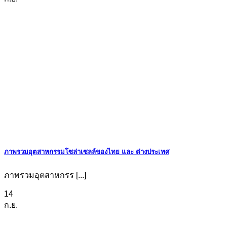
ภาพรวมอุตสาหกรรมโซล่าเซลล์ของไทย และ ต่างประเทศ
ภาพรวมอุตสาหกรร [...]
14
ก.ย.