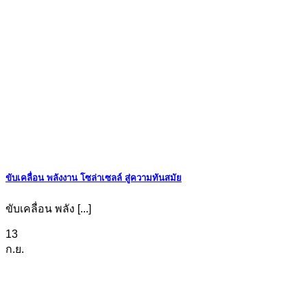
ขับเคลื่อน พลังงาน โซล่าเซลล์ สู่ความทันสมัย
ขับเคลื่อน พลัง [...]
13
ก.ย.