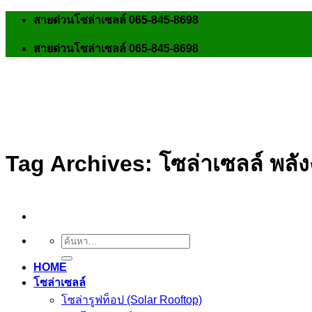
ข้าม
สายด่วนโซล่าเซลล์ 065-845-8698
ไป
สายด่วนโซล่าเซลล์ 065-845-8698
ยัง
เนื้อหา
Tag Archives:
โซล่าเซลล์ พลั
ค้นหา:
HOME
โซล่าเซลล์
โซล่ารูฟท็อป (Solar Rooftop)