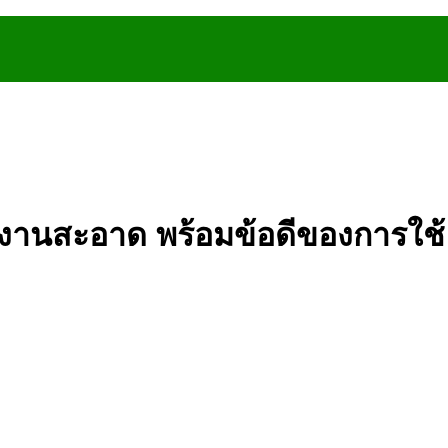
งงานสะอาด พร้อมข้อดีของการใช้