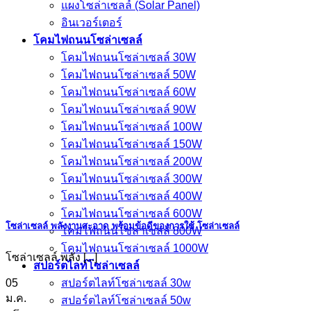
แผงโซล่าเซลล์ (Solar Panel)
อินเวอร์เตอร์
โคมไฟถนนโซล่าเซลล์
โคมไฟถนนโซล่าเซลล์ 30W
โคมไฟถนนโซล่าเซลล์ 50W
โคมไฟถนนโซล่าเซลล์ 60W
โคมไฟถนนโซล่าเซลล์ 90W
โคมไฟถนนโซล่าเซลล์ 100W
โคมไฟถนนโซล่าเซลล์ 150W
โคมไฟถนนโซล่าเซลล์ 200W
โคมไฟถนนโซล่าเซลล์ 300W
โคมไฟถนนโซล่าเซลล์ 400W
โคมไฟถนนโซล่าเซลล์ 600W
โซล่าเซลล์ พลังงานสะอาด พร้อมข้อดีของการใช้ โซล่าเซลล์
โคมไฟถนนโซล่าเซลล์ 800W
โคมไฟถนนโซล่าเซลล์ 1000W
โซล่าเซลล์ พลัง [...]
สปอร์ตไลท์โซล่าเซลล์
05
สปอร์ตไลท์โซล่าเซลล์ 30w
ม.ค.
สปอร์ตไลท์โซล่าเซลล์ 50w