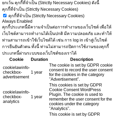
ยกเว้น คุกกี้ที่จำเป็น (Strictly Necessary Cookies) ดังนี้
คุกกี้ที่จำเป็น (Strictly Necessary Cookies)
คุกกี้ที่จำเป็น (Strictly Necessary Cookies)
Always Enabled
คุกกี้ประเภทนี้มีความจำเป็นต่อการทำงานของเว็บไซต์ เพื่อให้
เว็บไซต์สามารถทำงานได้เป็นปกติ มีความปลอดภัย และทำให้
ท่านสามารถเข้าใช้เว็บไซต์ได้ เช่น การ log in เข้าสู่เว็บไซต์
การยืนยันตัวตน ทั้งนี้ ท่านไม่สามารถปิดการใช้งานของคุกกี้
ประเภทนี้ผ่านระบบของเว็บไซต์ของเราได้
Cookie
Duration
Description
The cookie is set by GDPR cookie
cookielawinfo-
consent to record the user consent
checkbox-
1 year
for the cookies in the category
advertisement
"Advertisement".
This cookies is set by GDPR
Cookie Consent WordPress
cookielawinfo-
Plugin. The cookie is used to
checkbox-
1 year
remember the user consent for the
analytics
cookies under the category
"Analytics".
This cookie is set by GDPR