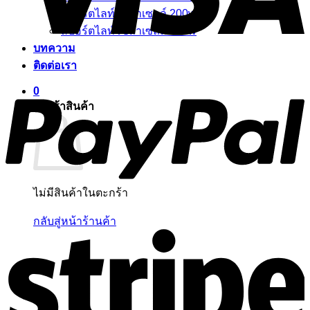
สปอร์ตไลท์โซล่าเซลล์ 200w
สปอร์ตไลท์โซล่าเซลล์ 300w
บทความ
ติดต่อเรา
P
0
ตะกร้าสินค้า
ไม่มีสินค้าในตะกร้า
กลับสู่หน้าร้านค้า
S