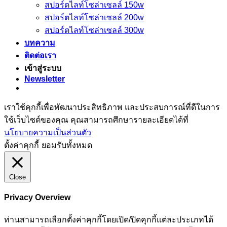
สปอร์ตไลท์โซล่าเซลล์ 150w
สปอร์ตไลท์โซล่าเซลล์ 200w
สปอร์ตไลท์โซล่าเซลล์ 300w
บทความ
ติดต่อเรา
เข้าสู่ระบบ
Newsletter
เราใช้คุกกี้เพื่อพัฒนาประสิทธิภาพ และประสบการณ์ที่ดีในการ
ใช้เว็บไซต์ของคุณ คุณสามารถศึกษารายละเอียดได้ที่
นโยบายความเป็นส่วนตัว
ตั้งค่าคุกกี้
ยอมรับทั้งหมด
Close
Privacy Overview
ท่านสามารถเลือกตั้งค่าคุกกี้โดยเปิด/ปิดคุกกี้แต่ละประเภทได้