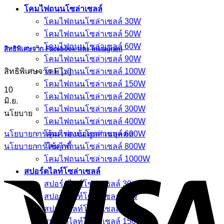
โคมไฟถนนโซล่าเซลล์
โคมไฟถนนโซล่าเซลล์ 30W
โคมไฟถนนโซล่าเซลล์ 50W
โคมไฟถนนโซล่าเซลล์ 60W
สิทธิพิเศษจาก Facebook และ Instagram
โคมไฟถนนโซล่าเซลล์ 90W
สิทธิพิเศษจาก F [...]
โคมไฟถนนโซล่าเซลล์ 100W
โคมไฟถนนโซล่าเซลล์ 150W
10
โคมไฟถนนโซล่าเซลล์ 200W
มิ.ย.
โคมไฟถนนโซล่าเซลล์ 300W
นโยบาย
โคมไฟถนนโซล่าเซลล์ 400W
นโยบายการคุ้มครองข้อมูลส่วนบุคคล
โคมไฟถนนโซล่าเซลล์ 600W
นโยบายการใช้คุกกี้
โคมไฟถนนโซล่าเซลล์ 800W
โคมไฟถนนโซล่าเซลล์ 1000W
V
สปอร์ตไลท์โซล่าเซลล์
สปอร์ตไลท์โซล่าเซลล์ 30w
สปอร์ตไลท์โซล่าเซลล์ 50w
สปอร์ตไลท์โซล่าเซลล์ 100w
สปอร์ตไลท์โซล่าเซลล์ 150w