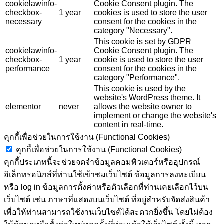
cookielawinfo-
Cookie Consent plugin. The
checkbox-
1 year
cookies is used to store the user
necessary
consent for the cookies in the
category "Necessary".
This cookie is set by GDPR
cookielawinfo-
Cookie Consent plugin. The
checkbox-
1 year
cookie is used to store the user
performance
consent for the cookies in the
category "Performance".
This cookie is used by the
website's WordPress theme. It
elementor
never
allows the website owner to
implement or change the website's
content in real-time.
คุกกี้เพื่อช่วยในการใช้งาน (Functional Cookies)
คุกกี้เพื่อช่วยในการใช้งาน (Functional Cookies)
คุกกี้ประเภทนี้จะช่วยจดจำข้อมูลคอมพิวเตอร์หรืออุปกรณ์
อิเล็กทรอนิกส์ที่ท่านใช้เข้าชมเว็บไซต์ ข้อมูลการลงทะเบียน
หรือ log in ข้อมูลการตั้งค่าหรือตัวเลือกที่ท่านเคยเลือกไว้บน
เว็บไซต์ เช่น ภาษาที่แสดงบนเว็บไซต์ ที่อยู่สำหรับจัดส่งสินค้า
เพื่อให้ท่านสามารถใช้งานเว็บไซต์ได้สะดวกยิ่งขึ้น โดยไม่ต้อง