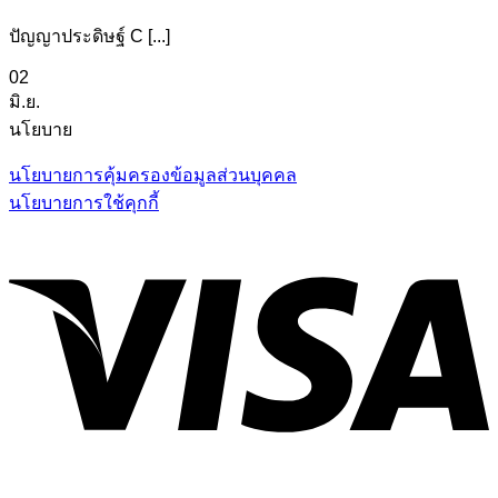
ปัญญาประดิษฐ์ C [...]
02
มิ.ย.
นโยบาย
นโยบายการคุ้มครองข้อมูลส่วนบุคคล
นโยบายการใช้คุกกี้
V
P