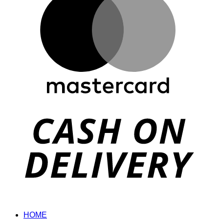
D
HOME