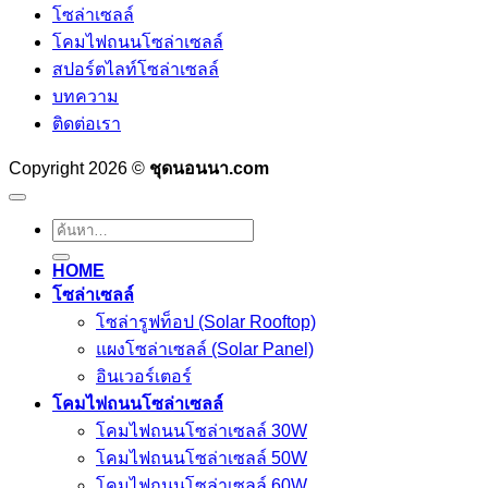
โซล่าเซลล์
โคมไฟถนนโซล่าเซลล์
สปอร์ตไลท์โซล่าเซลล์
บทความ
ติดต่อเรา
Copyright 2026 ©
ชุดนอนนา.com
ค้นหา:
HOME
โซล่าเซลล์
โซล่ารูฟท็อป (Solar Rooftop)
แผงโซล่าเซลล์ (Solar Panel)
อินเวอร์เตอร์
โคมไฟถนนโซล่าเซลล์
โคมไฟถนนโซล่าเซลล์ 30W
โคมไฟถนนโซล่าเซลล์ 50W
โคมไฟถนนโซล่าเซลล์ 60W