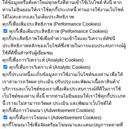
ให้ข้อมูลหรือตั้งค่าใหม่ทุกครั้งที่ท่านเข้าใช้เว็บไซต์ ทั้งนี้ หาก
ท่านไม่ยินยอมให้เราใช้คุกกี้ประเภทนี้ ท่านอาจใช้งานเว็บไซต์
ได้ไม่สะดวกและไม่เต็มประสิทธิภาพ
คุกกี้เพื่อเพิ่มประสิทธิภาพ (Performance Cookies)
คุกกี้เพื่อเพิ่มประสิทธิภาพ (Performance Cookies)
คุกกี้ประสิทธิภาพใช้เพื่อทำความเข้าใจและวิเคราะห์ดัชนี
ประสิทธิภาพหลักของเว็บไซต์ซึ่งช่วยในการมอบประสบการณ์ผู้
ใช้ที่ดีขึ้นสำหรับผู้เยี่ยมชม
คุกกี้เพื่อการวิเคราะห์ (Analytic Cookies)
คุกกี้เพื่อการวิเคราะห์ (Analytic Cookies)
คุกกี้ประเภทนี้จะเก็บข้อมูลการใช้งานเว็บไซต์ของท่าน เพื่อให้
เราสามารถวัดผล ประเมิน ปรับปรุง และพัฒนาเนื้อหาสินค้า/
บริการและเว็บไซต์ของเราเพื่อเพิ่มประสบการณ์ที่ดีในการใช้
เว็บไซต์ของท่าน ทั้งนี้ หากท่านไม่ยินยอมให้เราใช้คุกกี้ประเภท
นี้ เราจะไม่สามารถวัดผล ประเมิน และพัฒนาเว็บไซต์ได้
คุกกี้เพื่อการโฆษณา (Advertisement Cookies)
คุกกี้เพื่อการโฆษณา (Advertisement Cookies)
คุกกี้โฆษณาใช้เพื่อจัดเตรียมโฆษณาและแคมเปญการตลาดที่