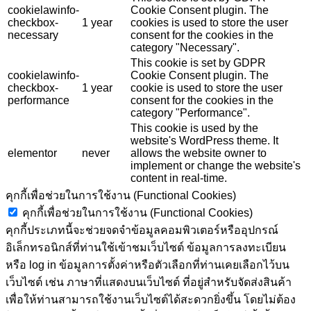
cookielawinfo-
Cookie Consent plugin. The
checkbox-
1 year
cookies is used to store the user
necessary
consent for the cookies in the
category "Necessary".
This cookie is set by GDPR
cookielawinfo-
Cookie Consent plugin. The
checkbox-
1 year
cookie is used to store the user
performance
consent for the cookies in the
category "Performance".
This cookie is used by the
website's WordPress theme. It
elementor
never
allows the website owner to
implement or change the website's
content in real-time.
คุกกี้เพื่อช่วยในการใช้งาน (Functional Cookies)
คุกกี้เพื่อช่วยในการใช้งาน (Functional Cookies)
คุกกี้ประเภทนี้จะช่วยจดจำข้อมูลคอมพิวเตอร์หรืออุปกรณ์
อิเล็กทรอนิกส์ที่ท่านใช้เข้าชมเว็บไซต์ ข้อมูลการลงทะเบียน
หรือ log in ข้อมูลการตั้งค่าหรือตัวเลือกที่ท่านเคยเลือกไว้บน
เว็บไซต์ เช่น ภาษาที่แสดงบนเว็บไซต์ ที่อยู่สำหรับจัดส่งสินค้า
เพื่อให้ท่านสามารถใช้งานเว็บไซต์ได้สะดวกยิ่งขึ้น โดยไม่ต้อง