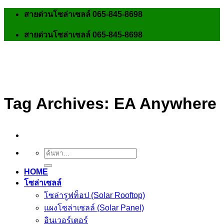
ข้าม
สายด่วนโซล่าเซลล์ 065-845-8698
ไป
สายด่วนโซล่าเซลล์ 065-845-8698
ยัง
เนื้อหา
Tag Archives:
EA Anywhere
ค้นหา:
HOME
โซล่าเซลล์
โซล่ารูฟท็อป (Solar Rooftop)
แผงโซล่าเซลล์ (Solar Panel)
อินเวอร์เตอร์