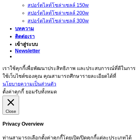
สปอร์ตไลท์โซล่าเซลล์ 150w
สปอร์ตไลท์โซล่าเซลล์ 200w
สปอร์ตไลท์โซล่าเซลล์ 300w
บทความ
ติดต่อเรา
เข้าสู่ระบบ
Newsletter
เราใช้คุกกี้เพื่อพัฒนาประสิทธิภาพ และประสบการณ์ที่ดีในการ
ใช้เว็บไซต์ของคุณ คุณสามารถศึกษารายละเอียดได้ที่
นโยบายความเป็นส่วนตัว
ตั้งค่าคุกกี้
ยอมรับทั้งหมด
Close
Privacy Overview
ท่านสามารถเลือกตั้งค่าคุกกี้โดยเปิด/ปิดคุกกี้แต่ละประเภทได้