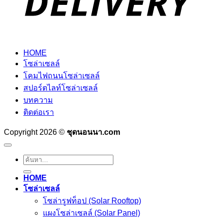
HOME
โซล่าเซลล์
โคมไฟถนนโซล่าเซลล์
สปอร์ตไลท์โซล่าเซลล์
บทความ
ติดต่อเรา
Copyright 2026 ©
ชุดนอนนา.com
ค้นหา:
HOME
โซล่าเซลล์
โซล่ารูฟท็อป (Solar Rooftop)
แผงโซล่าเซลล์ (Solar Panel)