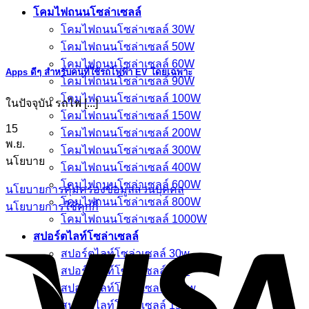
โคมไฟถนนโซล่าเซลล์
โคมไฟถนนโซล่าเซลล์ 30W
โคมไฟถนนโซล่าเซลล์ 50W
โคมไฟถนนโซล่าเซลล์ 60W
Apps ดีๆ สำหรับคนที่ใช้รถไฟฟ้า EV โดยเฉพาะ
โคมไฟถนนโซล่าเซลล์ 90W
โคมไฟถนนโซล่าเซลล์ 100W
ในปัจจุบัน รถไฟ [...]
โคมไฟถนนโซล่าเซลล์ 150W
15
โคมไฟถนนโซล่าเซลล์ 200W
พ.ย.
โคมไฟถนนโซล่าเซลล์ 300W
นโยบาย
โคมไฟถนนโซล่าเซลล์ 400W
โคมไฟถนนโซล่าเซลล์ 600W
นโยบายการคุ้มครองข้อมูลส่วนบุคคล
โคมไฟถนนโซล่าเซลล์ 800W
นโยบายการใช้คุกกี้
โคมไฟถนนโซล่าเซลล์ 1000W
V
สปอร์ตไลท์โซล่าเซลล์
สปอร์ตไลท์โซล่าเซลล์ 30w
สปอร์ตไลท์โซล่าเซลล์ 50w
สปอร์ตไลท์โซล่าเซลล์ 100w
สปอร์ตไลท์โซล่าเซลล์ 150w