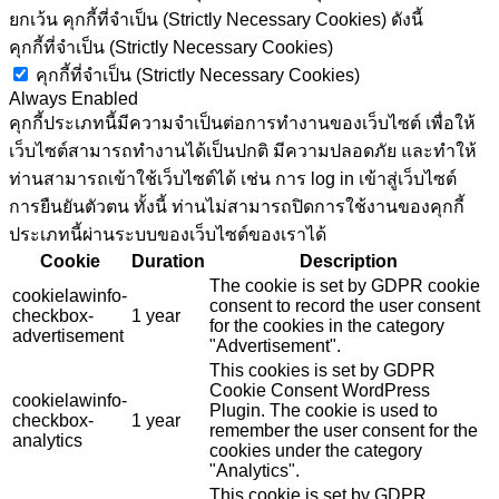
ยกเว้น คุกกี้ที่จำเป็น (Strictly Necessary Cookies) ดังนี้
คุกกี้ที่จำเป็น (Strictly Necessary Cookies)
คุกกี้ที่จำเป็น (Strictly Necessary Cookies)
Always Enabled
คุกกี้ประเภทนี้มีความจำเป็นต่อการทำงานของเว็บไซต์ เพื่อให้
เว็บไซต์สามารถทำงานได้เป็นปกติ มีความปลอดภัย และทำให้
ท่านสามารถเข้าใช้เว็บไซต์ได้ เช่น การ log in เข้าสู่เว็บไซต์
การยืนยันตัวตน ทั้งนี้ ท่านไม่สามารถปิดการใช้งานของคุกกี้
ประเภทนี้ผ่านระบบของเว็บไซต์ของเราได้
Cookie
Duration
Description
The cookie is set by GDPR cookie
cookielawinfo-
consent to record the user consent
checkbox-
1 year
for the cookies in the category
advertisement
"Advertisement".
This cookies is set by GDPR
Cookie Consent WordPress
cookielawinfo-
Plugin. The cookie is used to
checkbox-
1 year
remember the user consent for the
analytics
cookies under the category
"Analytics".
This cookie is set by GDPR