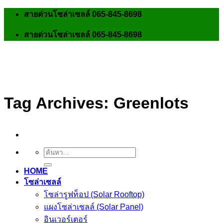
ข้าม
สายด่วนโซล่าเซลล์ 065-845-8698
ไป
สายด่วนโซล่าเซลล์ 065-845-8698
ยัง
เนื้อหา
Tag Archives:
Greenlots
ค้นหา:
HOME
โซล่าเซลล์
โซล่ารูฟท็อป (Solar Rooftop)
แผงโซล่าเซลล์ (Solar Panel)
อินเวอร์เตอร์