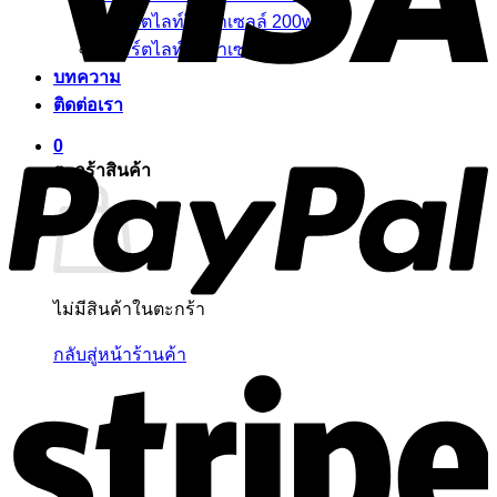
สปอร์ตไลท์โซล่าเซลล์ 200w
สปอร์ตไลท์โซล่าเซลล์ 300w
บทความ
ติดต่อเรา
P
0
ตะกร้าสินค้า
ไม่มีสินค้าในตะกร้า
กลับสู่หน้าร้านค้า
S