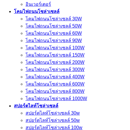
อินเวอร์เตอร์
โคมไฟถนนโซล่าเซลล์
โคมไฟถนนโซล่าเซลล์ 30W
โคมไฟถนนโซล่าเซลล์ 50W
โคมไฟถนนโซล่าเซลล์ 60W
โคมไฟถนนโซล่าเซลล์ 90W
โคมไฟถนนโซล่าเซลล์ 100W
โคมไฟถนนโซล่าเซลล์ 150W
โคมไฟถนนโซล่าเซลล์ 200W
โคมไฟถนนโซล่าเซลล์ 300W
โคมไฟถนนโซล่าเซลล์ 400W
โคมไฟถนนโซล่าเซลล์ 600W
โคมไฟถนนโซล่าเซลล์ 800W
โคมไฟถนนโซล่าเซลล์ 1000W
สปอร์ตไลท์โซล่าเซลล์
สปอร์ตไลท์โซล่าเซลล์ 30w
สปอร์ตไลท์โซล่าเซลล์ 50w
สปอร์ตไลท์โซล่าเซลล์ 100w