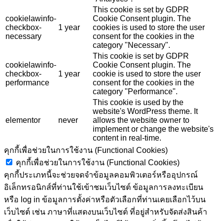
This cookie is set by GDPR
cookielawinfo-
Cookie Consent plugin. The
checkbox-
1 year
cookies is used to store the user
necessary
consent for the cookies in the
category "Necessary".
This cookie is set by GDPR
cookielawinfo-
Cookie Consent plugin. The
checkbox-
1 year
cookie is used to store the user
performance
consent for the cookies in the
category "Performance".
This cookie is used by the
website's WordPress theme. It
elementor
never
allows the website owner to
implement or change the website's
content in real-time.
คุกกี้เพื่อช่วยในการใช้งาน (Functional Cookies)
คุกกี้เพื่อช่วยในการใช้งาน (Functional Cookies)
คุกกี้ประเภทนี้จะช่วยจดจำข้อมูลคอมพิวเตอร์หรืออุปกรณ์
อิเล็กทรอนิกส์ที่ท่านใช้เข้าชมเว็บไซต์ ข้อมูลการลงทะเบียน
หรือ log in ข้อมูลการตั้งค่าหรือตัวเลือกที่ท่านเคยเลือกไว้บน
เว็บไซต์ เช่น ภาษาที่แสดงบนเว็บไซต์ ที่อยู่สำหรับจัดส่งสินค้า