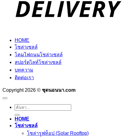
HOME
โซล่าเซลล์
โคมไฟถนนโซล่าเซลล์
สปอร์ตไลท์โซล่าเซลล์
บทความ
ติดต่อเรา
Copyright 2026 ©
ชุดนอนนา.com
ค้นหา:
HOME
โซล่าเซลล์
โซล่ารูฟท็อป (Solar Rooftop)