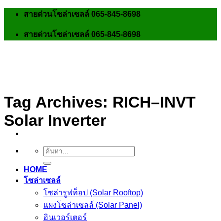
ข้าม
สายด่วนโซล่าเซลล์ 065-845-8698
ไป
สายด่วนโซล่าเซลล์ 065-845-8698
ยัง
เนื้อหา
Tag Archives:
RICH–INVT
Solar Inverter
ค้นหา:
HOME
โซล่าเซลล์
โซล่ารูฟท็อป (Solar Rooftop)
แผงโซล่าเซลล์ (Solar Panel)
อินเวอร์เตอร์