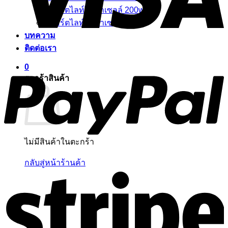
สปอร์ตไลท์โซล่าเซลล์ 200w
สปอร์ตไลท์โซล่าเซลล์ 300w
บทความ
ติดต่อเรา
P
0
ตะกร้าสินค้า
ไม่มีสินค้าในตะกร้า
กลับสู่หน้าร้านค้า
S