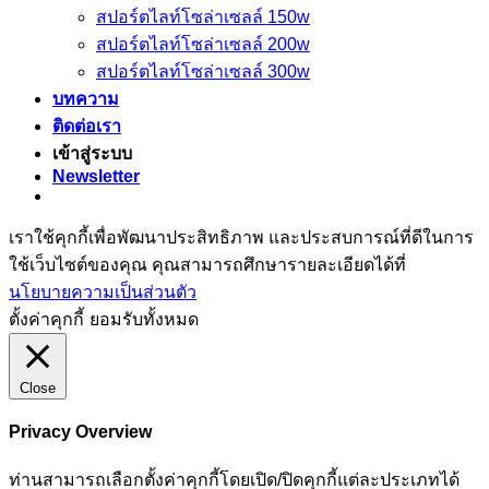
สปอร์ตไลท์โซล่าเซลล์ 150w
สปอร์ตไลท์โซล่าเซลล์ 200w
สปอร์ตไลท์โซล่าเซลล์ 300w
บทความ
ติดต่อเรา
เข้าสู่ระบบ
Newsletter
เราใช้คุกกี้เพื่อพัฒนาประสิทธิภาพ และประสบการณ์ที่ดีในการ
ใช้เว็บไซต์ของคุณ คุณสามารถศึกษารายละเอียดได้ที่
นโยบายความเป็นส่วนตัว
ตั้งค่าคุกกี้
ยอมรับทั้งหมด
Close
Privacy Overview
ท่านสามารถเลือกตั้งค่าคุกกี้โดยเปิด/ปิดคุกกี้แต่ละประเภทได้