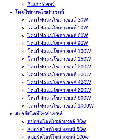
อินเวอร์เตอร์
โคมไฟถนนโซล่าเซลล์
โคมไฟถนนโซล่าเซลล์ 30W
โคมไฟถนนโซล่าเซลล์ 50W
โคมไฟถนนโซล่าเซลล์ 60W
โคมไฟถนนโซล่าเซลล์ 90W
โคมไฟถนนโซล่าเซลล์ 100W
โคมไฟถนนโซล่าเซลล์ 150W
โคมไฟถนนโซล่าเซลล์ 200W
โคมไฟถนนโซล่าเซลล์ 300W
โคมไฟถนนโซล่าเซลล์ 400W
โคมไฟถนนโซล่าเซลล์ 600W
โคมไฟถนนโซล่าเซลล์ 800W
โคมไฟถนนโซล่าเซลล์ 1000W
สปอร์ตไลท์โซล่าเซลล์
สปอร์ตไลท์โซล่าเซลล์ 30w
สปอร์ตไลท์โซล่าเซลล์ 50w
สปอร์ตไลท์โซล่าเซลล์ 100w