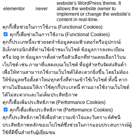
website's WordPress theme. It
elementor
never
allows the website owner to
implement or change the website's
content in real-time.
คุกกี้เพื่อช่วยในการใช้งาน (Functional Cookies)
คุกกี้เพื่อช่วยในการใช้งาน (Functional Cookies)
คุกกี้ประเภทนี้จะช่วยจดจำข้อมูลคอมพิวเตอร์หรืออุปกรณ์
อิเล็กทรอนิกส์ที่ท่านใช้เข้าชมเว็บไซต์ ข้อมูลการลงทะเบียน
หรือ log in ข้อมูลการตั้งค่าหรือตัวเลือกที่ท่านเคยเลือกไว้บน
เว็บไซต์ เช่น ภาษาที่แสดงบนเว็บไซต์ ที่อยู่สำหรับจัดส่งสินค้า
เพื่อให้ท่านสามารถใช้งานเว็บไซต์ได้สะดวกยิ่งขึ้น โดยไม่ต้อง
ให้ข้อมูลหรือตั้งค่าใหม่ทุกครั้งที่ท่านเข้าใช้เว็บไซต์ ทั้งนี้ หาก
ท่านไม่ยินยอมให้เราใช้คุกกี้ประเภทนี้ ท่านอาจใช้งานเว็บไซต์
ได้ไม่สะดวกและไม่เต็มประสิทธิภาพ
คุกกี้เพื่อเพิ่มประสิทธิภาพ (Performance Cookies)
คุกกี้เพื่อเพิ่มประสิทธิภาพ (Performance Cookies)
คุกกี้ประสิทธิภาพใช้เพื่อทำความเข้าใจและวิเคราะห์ดัชนี
ประสิทธิภาพหลักของเว็บไซต์ซึ่งช่วยในการมอบประสบการณ์ผู้
ใช้ที่ดีขึ้นสำหรับผู้เยี่ยมชม