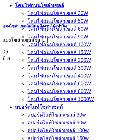
โคมไฟถนนโซล่าเซลล์
โคมไฟถนนโซล่าเซลล์ 30W
โคมไฟถนนโซล่าเซลล์ 50W
แผงโซล่าเซลล์ผลิตพลังงานได้เท่าใด
โคมไฟถนนโซล่าเซลล์ 60W
โคมไฟถนนโซล่าเซลล์ 90W
แผงโซล่าเซลล์ผล [...]
โคมไฟถนนโซล่าเซลล์ 100W
06
โคมไฟถนนโซล่าเซลล์ 150W
มิ.ย.
โคมไฟถนนโซล่าเซลล์ 200W
โคมไฟถนนโซล่าเซลล์ 300W
โคมไฟถนนโซล่าเซลล์ 400W
โคมไฟถนนโซล่าเซลล์ 600W
โคมไฟถนนโซล่าเซลล์ 800W
โคมไฟถนนโซล่าเซลล์ 1000W
สปอร์ตไลท์โซล่าเซลล์
สปอร์ตไลท์โซล่าเซลล์ 30w
สปอร์ตไลท์โซล่าเซลล์ 50w
สปอร์ตไลท์โซล่าเซลล์ 100w
สปอร์ตไลท์โซล่าเซลล์ 150w