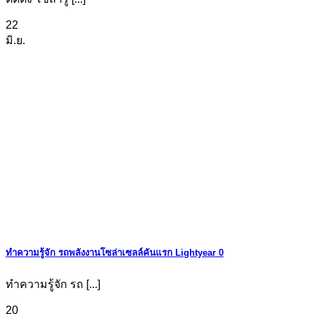
22
มิ.ย.
ทำความรู้จัก รถพลังงานโซล่าเซลล์คันแรก Lightyear 0
ทำความรู้จัก รถ [...]
20