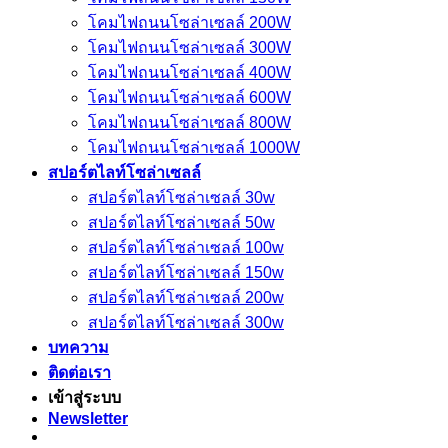
โคมไฟถนนโซล่าเซลล์ 200W
โคมไฟถนนโซล่าเซลล์ 300W
โคมไฟถนนโซล่าเซลล์ 400W
โคมไฟถนนโซล่าเซลล์ 600W
โคมไฟถนนโซล่าเซลล์ 800W
โคมไฟถนนโซล่าเซลล์ 1000W
สปอร์ตไลท์โซล่าเซลล์
สปอร์ตไลท์โซล่าเซลล์ 30w
สปอร์ตไลท์โซล่าเซลล์ 50w
สปอร์ตไลท์โซล่าเซลล์ 100w
สปอร์ตไลท์โซล่าเซลล์ 150w
สปอร์ตไลท์โซล่าเซลล์ 200w
สปอร์ตไลท์โซล่าเซลล์ 300w
บทความ
ติดต่อเรา
เข้าสู่ระบบ
Newsletter