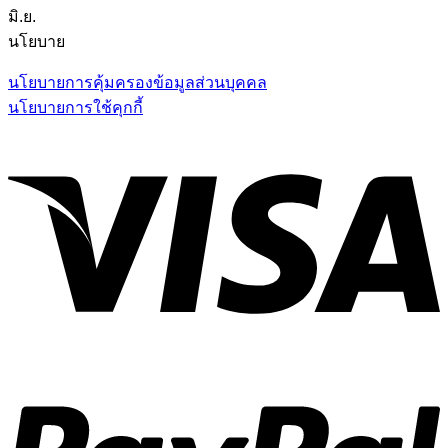
มิ.ย.
นโยบาย
นโยบายการคุ้มครองข้อมูลส่วนบุคคล
นโยบายการใช้คุกกี้
V
P