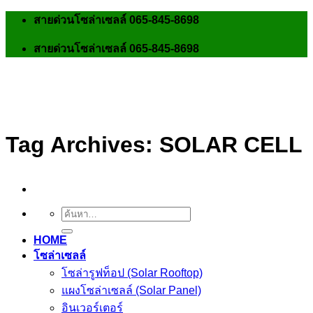
ข้าม
สายด่วนโซล่าเซลล์ 065-845-8698
ไป
สายด่วนโซล่าเซลล์ 065-845-8698
ยัง
เนื้อหา
Tag Archives:
SOLAR CELL
ค้นหา:
HOME
โซล่าเซลล์
โซล่ารูฟท็อป (Solar Rooftop)
แผงโซล่าเซลล์ (Solar Panel)
อินเวอร์เตอร์