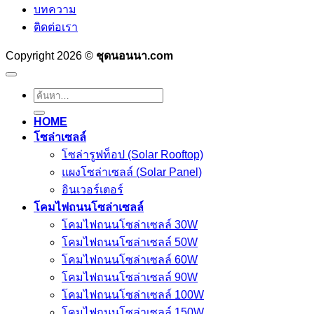
บทความ
ติดต่อเรา
Copyright 2026 ©
ชุดนอนนา.com
ค้นหา:
HOME
โซล่าเซลล์
โซล่ารูฟท็อป (Solar Rooftop)
แผงโซล่าเซลล์ (Solar Panel)
อินเวอร์เตอร์
โคมไฟถนนโซล่าเซลล์
โคมไฟถนนโซล่าเซลล์ 30W
โคมไฟถนนโซล่าเซลล์ 50W
โคมไฟถนนโซล่าเซลล์ 60W
โคมไฟถนนโซล่าเซลล์ 90W
โคมไฟถนนโซล่าเซลล์ 100W
โคมไฟถนนโซล่าเซลล์ 150W