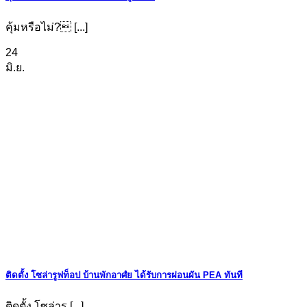
คุ้มหรือไม่? [...]
24
มิ.ย.
ติดตั้ง โซล่ารูฟท็อป บ้านพักอาศํย ได้รับการผ่อนผัน PEA ทันที
ติดตั้ง โซล่ารู [...]