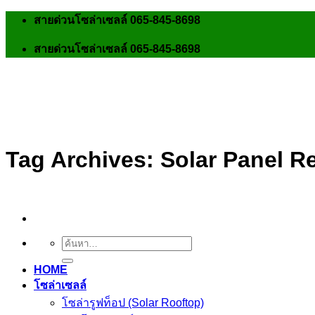
ข้าม
สายด่วนโซล่าเซลล์ 065-845-8698
ไป
สายด่วนโซล่าเซลล์ 065-845-8698
ยัง
เนื้อหา
Tag Archives:
Solar Panel R
ค้นหา:
HOME
โซล่าเซลล์
โซล่ารูฟท็อป (Solar Rooftop)