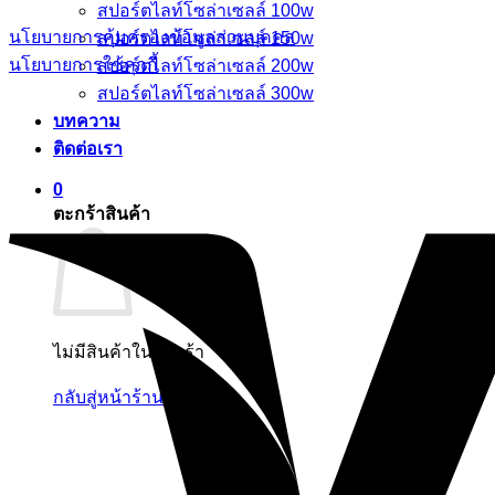
สปอร์ตไลท์โซล่าเซลล์ 100w
นโยบายการคุ้มครองข้อมูลส่วนบุคคล
สปอร์ตไลท์โซล่าเซลล์ 150w
นโยบายการใช้คุกกี้
สปอร์ตไลท์โซล่าเซลล์ 200w
สปอร์ตไลท์โซล่าเซลล์ 300w
บทความ
ติดต่อเรา
0
ตะกร้าสินค้า
ไม่มีสินค้าในตะกร้า
กลับสู่หน้าร้านค้า