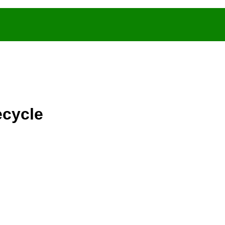
ecycle