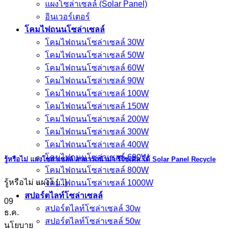
แผงโซล่าเซลล์ (Solar Panel)
อินเวอร์เตอร์
โคมไฟถนนโซล่าเซลล์
โคมไฟถนนโซล่าเซลล์ 30W
โคมไฟถนนโซล่าเซลล์ 50W
โคมไฟถนนโซล่าเซลล์ 60W
โคมไฟถนนโซล่าเซลล์ 90W
โคมไฟถนนโซล่าเซลล์ 100W
โคมไฟถนนโซล่าเซลล์ 150W
โคมไฟถนนโซล่าเซลล์ 200W
โคมไฟถนนโซล่าเซลล์ 300W
โคมไฟถนนโซล่าเซลล์ 400W
โคมไฟถนนโซล่าเซลล์ 600W
รู้หรือไม่ แผงโซล่าเซลล์ สามารถนำมา รีไซเคิล ได้ Solar Panel Recycle
โคมไฟถนนโซล่าเซลล์ 800W
รู้หรือไม่ แผงโ [...]
โคมไฟถนนโซล่าเซลล์ 1000W
สปอร์ตไลท์โซล่าเซลล์
09
สปอร์ตไลท์โซล่าเซลล์ 30w
ธ.ค.
สปอร์ตไลท์โซล่าเซลล์ 50w
นโยบาย