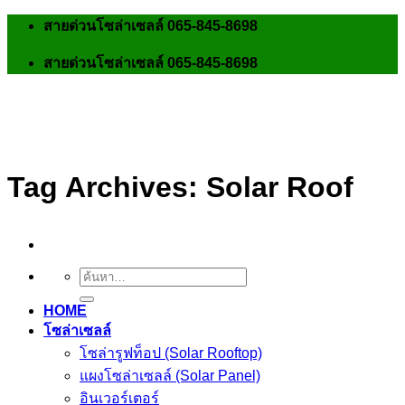
ข้าม
สายด่วนโซล่าเซลล์ 065-845-8698
ไป
สายด่วนโซล่าเซลล์ 065-845-8698
ยัง
เนื้อหา
Tag Archives:
Solar Roof
ค้นหา:
HOME
โซล่าเซลล์
โซล่ารูฟท็อป (Solar Rooftop)
แผงโซล่าเซลล์ (Solar Panel)
อินเวอร์เตอร์