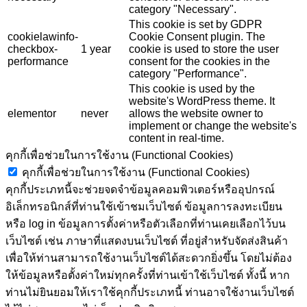
category "Necessary".
This cookie is set by GDPR
cookielawinfo-
Cookie Consent plugin. The
checkbox-
1 year
cookie is used to store the user
performance
consent for the cookies in the
category "Performance".
This cookie is used by the
website's WordPress theme. It
elementor
never
allows the website owner to
implement or change the website's
content in real-time.
คุกกี้เพื่อช่วยในการใช้งาน (Functional Cookies)
คุกกี้เพื่อช่วยในการใช้งาน (Functional Cookies)
คุกกี้ประเภทนี้จะช่วยจดจำข้อมูลคอมพิวเตอร์หรืออุปกรณ์
อิเล็กทรอนิกส์ที่ท่านใช้เข้าชมเว็บไซต์ ข้อมูลการลงทะเบียน
หรือ log in ข้อมูลการตั้งค่าหรือตัวเลือกที่ท่านเคยเลือกไว้บน
เว็บไซต์ เช่น ภาษาที่แสดงบนเว็บไซต์ ที่อยู่สำหรับจัดส่งสินค้า
เพื่อให้ท่านสามารถใช้งานเว็บไซต์ได้สะดวกยิ่งขึ้น โดยไม่ต้อง
ให้ข้อมูลหรือตั้งค่าใหม่ทุกครั้งที่ท่านเข้าใช้เว็บไซต์ ทั้งนี้ หาก
ท่านไม่ยินยอมให้เราใช้คุกกี้ประเภทนี้ ท่านอาจใช้งานเว็บไซต์