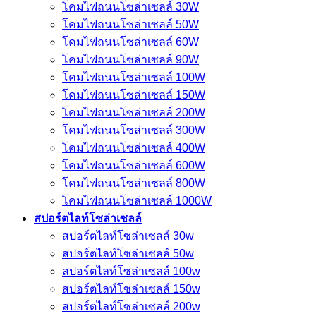
โคมไฟถนนโซล่าเซลล์ 30W
โคมไฟถนนโซล่าเซลล์ 50W
โคมไฟถนนโซล่าเซลล์ 60W
โคมไฟถนนโซล่าเซลล์ 90W
โคมไฟถนนโซล่าเซลล์ 100W
โคมไฟถนนโซล่าเซลล์ 150W
โคมไฟถนนโซล่าเซลล์ 200W
โคมไฟถนนโซล่าเซลล์ 300W
โคมไฟถนนโซล่าเซลล์ 400W
โคมไฟถนนโซล่าเซลล์ 600W
โคมไฟถนนโซล่าเซลล์ 800W
โคมไฟถนนโซล่าเซลล์ 1000W
สปอร์ตไลท์โซล่าเซลล์
สปอร์ตไลท์โซล่าเซลล์ 30w
สปอร์ตไลท์โซล่าเซลล์ 50w
สปอร์ตไลท์โซล่าเซลล์ 100w
สปอร์ตไลท์โซล่าเซลล์ 150w
สปอร์ตไลท์โซล่าเซลล์ 200w