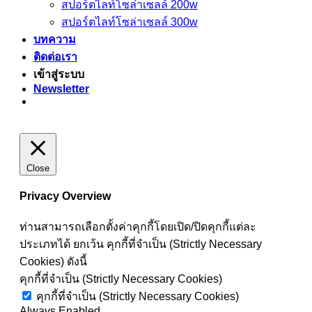
สปอร์ตไลท์โซล่าเซลล์ 200w
สปอร์ตไลท์โซล่าเซลล์ 300w
บทความ
ติดต่อเรา
เข้าสู่ระบบ
Newsletter
Close
Privacy Overview
ท่านสามารถเลือกตั้งค่าคุกกี้โดยเปิด/ปิดคุกกี้แต่ละ
ประเภทได้ ยกเว้น คุกกี้ที่จำเป็น (Strictly Necessary
Cookies) ดังนี้
คุกกี้ที่จำเป็น (Strictly Necessary Cookies)
คุกกี้ที่จำเป็น (Strictly Necessary Cookies)
Always Enabled