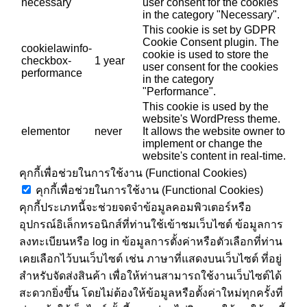
necessary
user consent for the cookies
in the category "Necessary".
This cookie is set by GDPR
Cookie Consent plugin. The
cookielawinfo-
cookie is used to store the
checkbox-
1 year
user consent for the cookies
performance
in the category
"Performance".
This cookie is used by the
website's WordPress theme.
elementor
never
It allows the website owner to
implement or change the
website's content in real-time.
คุกกี้เพื่อช่วยในการใช้งาน (Functional Cookies)
คุกกี้เพื่อช่วยในการใช้งาน (Functional Cookies)
คุกกี้ประเภทนี้จะช่วยจดจำข้อมูลคอมพิวเตอร์หรือ
อุปกรณ์อิเล็กทรอนิกส์ที่ท่านใช้เข้าชมเว็บไซต์ ข้อมูลการ
ลงทะเบียนหรือ log in ข้อมูลการตั้งค่าหรือตัวเลือกที่ท่าน
เคยเลือกไว้บนเว็บไซต์ เช่น ภาษาที่แสดงบนเว็บไซต์ ที่อยู่
สำหรับจัดส่งสินค้า เพื่อให้ท่านสามารถใช้งานเว็บไซต์ได้
สะดวกยิ่งขึ้น โดยไม่ต้องให้ข้อมูลหรือตั้งค่าใหม่ทุกครั้งที่