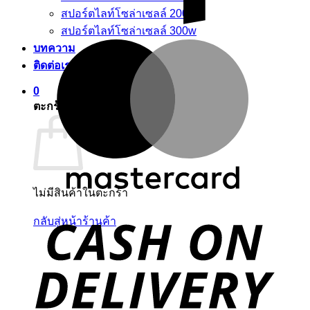
สปอร์ตไลท์โซล่าเซลล์ 200w
สปอร์ตไลท์โซล่าเซลล์ 300w
M
บทความ
ติดต่อเรา
0
ตะกร้าสินค้า
ไม่มีสินค้าในตะกร้า
กลับสู่หน้าร้านค้า
D