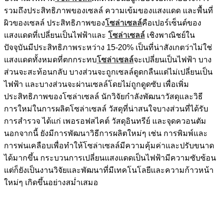
รวมถึงประสิทธิภาพของเซลล์ ความเข้มของแสงแดด และพื้นที่
ผิวของเซลล์ ประสิทธิภาพของ
โซล่าเซลล์
คือเปอร์เซ็นต์ของ
แสงแดดที่เปลี่ยนเป็นไฟฟ้าและ
โซล่าเซลล์
เชิงพาณิชย์ใน
ปัจจุบันมีประสิทธิภาพระหว่าง 15-20% เป็นที่น่าสังเกตว่าไม่ใช่
แสงแดดทั้งหมดที่ตกกระทบ
โซล่าเซลล์
จะเปลี่ยนเป็นไฟฟ้า บาง
ส่วนจะสะท้อนกลับ บางส่วนจะถูกเซลล์ดูดกลืนแต่ไม่เปลี่ยนเป็น
ไฟฟ้า และบางส่วนจะผ่านเซลล์โดยไม่ถูกดูดซับ เพื่อเพิ่ม
ประสิทธิภาพของโซล่าเซลล์ นักวิจัยกำลังพัฒนาวัสดุและวิธี
การใหม่ในการผลิตโซล่าเซลล์ วัสดุที่น่าสนใจบางส่วนที่ได้รับ
การสำรวจ ได้แก่ เพอรอฟสไคต์ วัสดุอินทรีย์ และจุดควอนตัม
นอกจากนี้ ยังมีการพัฒนาวิธีการผลิตใหม่ๆ เช่น การพิมพ์และ
การพ่นเคลือบเพื่อทำให้โซล่าเซลล์มีความคุ้มค่าและปรับขนาด
ได้มากขึ้น กระบวนการเปลี่ยนแสงแดดเป็นไฟฟ้ามีความซับซ้อน
แต่ก็ยังเป็นงานวิจัยและพัฒนาที่มีเทคโนโลยีและความก้าวหน้า
ใหม่ๆ เกิดขึ้นอย่างสม่ำเสมอ