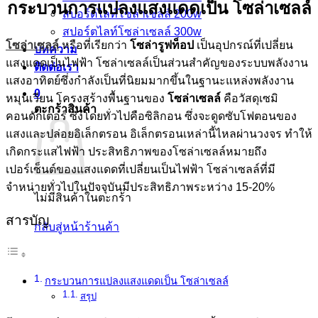
กระบวนการแปลงแสงแดดเป็น โซล่าเซลล์
สปอร์ตไลท์โซล่าเซลล์ 200w
สปอร์ตไลท์โซล่าเซลล์ 300w
โซล่าเซลล์
หรือที่เรียกว่า
โซล่ารูฟท็อป
เป็นอุปกรณ์ที่เปลี่ยน
บทความ
แสงแดดเป็นไฟฟ้า โซล่าเซลล์เป็นส่วนสำคัญของระบบพลังงาน
ติดต่อเรา
แสงอาทิตย์ซึ่งกำลังเป็นที่นิยมมากขึ้นในฐานะแหล่งพลังงาน
0
หมุนเวียน โครงสร้างพื้นฐานของ
โซล่าเซลล์
คือวัสดุเซมิ
ตะกร้าสินค้า
คอนดักเตอร์ ซึ่งโดยทั่วไปคือซิลิกอน ซึ่งจะดูดซับโฟตอนของ
แสงและปล่อยอิเล็กตรอน อิเล็กตรอนเหล่านี้ไหลผ่านวงจร ทำให้
เกิดกระแสไฟฟ้า ประสิทธิภาพของโซล่าเซลล์หมายถึง
เปอร์เซ็นต์ของแสงแดดที่เปลี่ยนเป็นไฟฟ้า โซล่าเซลล์ที่มี
จำหน่ายทั่วไปในปัจจุบันมีประสิทธิภาพระหว่าง 15-20%
ไม่มีสินค้าในตะกร้า
สารบัญ
กลับสู่หน้าร้านค้า
กระบวนการแปลงแสงแดดเป็น โซล่าเซลล์
สรุป