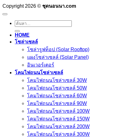
Copyright 2026 ©
ชุดนอนนา.com
ค้นหา:
HOME
โซล่าเซลล์
โซล่ารูฟท็อป (Solar Rooftop)
แผงโซล่าเซลล์ (Solar Panel)
อินเวอร์เตอร์
โคมไฟถนนโซล่าเซลล์
โคมไฟถนนโซล่าเซลล์ 30W
โคมไฟถนนโซล่าเซลล์ 50W
โคมไฟถนนโซล่าเซลล์ 60W
โคมไฟถนนโซล่าเซลล์ 90W
โคมไฟถนนโซล่าเซลล์ 100W
โคมไฟถนนโซล่าเซลล์ 150W
โคมไฟถนนโซล่าเซลล์ 200W
โคมไฟถนนโซล่าเซลล์ 300W