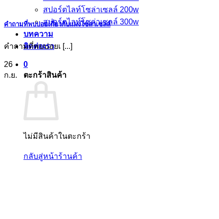
สปอร์ตไลท์โซล่าเซลล์ 200w
สปอร์ตไลท์โซล่าเซลล์ 300w
คำถามที่พบบ่อยเกี่ยวกับแผงโซล่าเซลล์
บทความ
ติดต่อเรา
คำถามที่พบบ่อยเ [...]
0
26
ตะกร้าสินค้า
ก.ย.
ไม่มีสินค้าในตะกร้า
กลับสู่หน้าร้านค้า