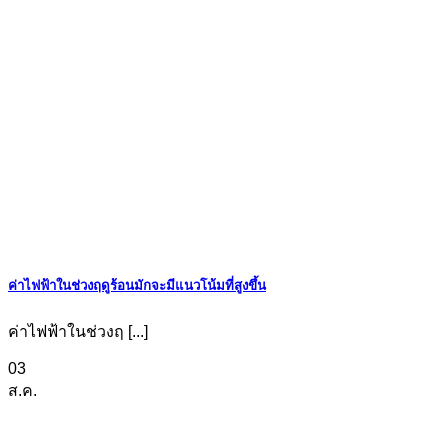
ค่าไฟฟ้าในช่วงฤดูร้อนมักจะมีแนวโน้มที่สูงขึ้น
ค่าไฟฟ้าในช่วงฤ [...]
03
ส.ค.