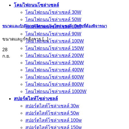
โคมไฟถนนโซล่าเซลล์
โคมไฟถนนโซล่าเซลล์ 30W
โคมไฟถนนโซล่าเซลล์ 50W
ขนาดและกำลังการผลิตของแผงโซล่าเซลล์: ปัจจัยที่ต้องพิจารณา
โคมไฟถนนโซล่าเซลล์ 60W
โคมไฟถนนโซล่าเซลล์ 90W
ขนาดและกำลังการ [...]
โคมไฟถนนโซล่าเซลล์ 100W
โคมไฟถนนโซล่าเซลล์ 150W
28
โคมไฟถนนโซล่าเซลล์ 200W
ก.ย.
โคมไฟถนนโซล่าเซลล์ 300W
โคมไฟถนนโซล่าเซลล์ 400W
โคมไฟถนนโซล่าเซลล์ 600W
โคมไฟถนนโซล่าเซลล์ 800W
โคมไฟถนนโซล่าเซลล์ 1000W
สปอร์ตไลท์โซล่าเซลล์
สปอร์ตไลท์โซล่าเซลล์ 30w
สปอร์ตไลท์โซล่าเซลล์ 50w
สปอร์ตไลท์โซล่าเซลล์ 100w
สปอร์ตไลท์โซล่าเซลล์ 150w