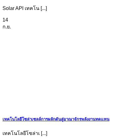
Solar API เทคโน [...]
14
ก.ย.
เทคโนโลยีโซล่าเซลล์การผลักดันสู่อาณาจักรพลังงานทดแทน
เทคโนโลยีโซล่าเ [...]