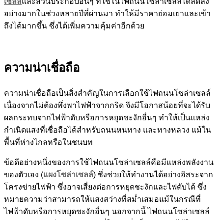
เซลล์
และส่วนประกอบอื่นๆ ที่ใช้ในไฟถนนโซล่าเซลล์ได้ลดลง
อย่างมากในช่วงหลายปีที่ผ่านมา ทำให้มีราคาย่อมเยาและเข้า
ถึงได้มากขึ้น ซึ่งได้เพิ่มความคุ้มค่าอีกด้วย
ความน่าเชื่อถือ
ความน่าเชื่อถือเป็นสิ่งสำคัญในการเลือกใช้ไฟถนนโซล่าเซลล์
เนื่องจากไม่ต้องพึ่งพาไฟฟ้าจากกริด จึงมีโอกาสน้อยที่จะได้รับ
ผลกระทบจากไฟฟ้าดับหรือการหยุดชะงักอื่นๆ ทำให้เป็นแหล่ง
กำเนิดแสงที่เชื่อถือได้สำหรับถนนหนทาง และทางหลวง แม้ใน
พื้นที่ห่างไกลหรือในชนบท
ข้อดีอย่างหนึ่งของการใช้ไฟถนนโซล่าเซลล์คือมีแหล่งพลังงาน
ของตัวเอง (
แผงโซล่าเซลล์
) ซึ่งช่วยให้ทำงานได้อย่างอิสระจาก
โครงข่ายไฟฟ้า ซึ่งอาจเสี่ยงต่อการหยุดชะงักและไฟดับได้ ซึ่ง
หมายความว่าสามารถให้แสงสว่างที่สม่ำเสมอแม้ในกรณีที่
ไฟฟ้าดับหรือการหยุดชะงักอื่นๆ นอกจากนี้ ไฟถนนโซล่าเซลล์