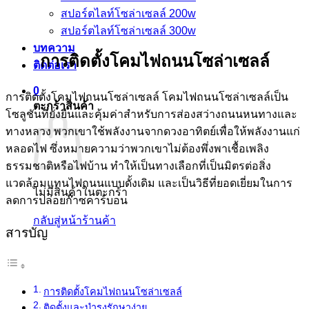
สปอร์ตไลท์โซล่าเซลล์ 200w
สปอร์ตไลท์โซล่าเซลล์ 300w
บทความ
การติดตั้งโคมไฟถนนโซล่าเซลล์
ติดต่อเรา
0
การติดตั้งโคมไฟถนนโซล่าเซลล์ โคมไฟถนนโซล่าเซลล์เป็น
ตะกร้าสินค้า
โซลูชันที่ยั่งยืนและคุ้มค่าสำหรับการส่องสว่างถนนหนทางและ
ทางหลวง พวกเขาใช้พลังงานจากดวงอาทิตย์เพื่อให้พลังงานแก่
หลอดไฟ ซึ่งหมายความว่าพวกเขาไม่ต้องพึ่งพาเชื้อเพลิง
ธรรมชาติหรือไฟบ้าน ทำให้เป็นทางเลือกที่เป็นมิตรต่อสิ่ง
แวดล้อมแทนไฟถนนแบบดั้งเดิม และเป็นวิธีที่ยอดเยี่ยมในการ
ไม่มีสินค้าในตะกร้า
ลดการปล่อยก๊าซคาร์บอน
กลับสู่หน้าร้านค้า
สารบัญ
การติดตั้งโคมไฟถนนโซล่าเซลล์
ติดตั้งและบำรุงรักษาง่าย