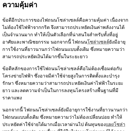
ความคุ้มค่า
ข้อดีอีกประการของไฟถนนโซล่าเซลล์คือความคุ้มค่า เนื่องจาก
ไม่ต้องใช้ไฟฟ้าจากกริด จึงสามารถประหยัดเงินค่าพลังงานได้
เป็นจำนวนมาก ทำให้เป็นตัวเลือกที่น่าสนใจสำหรับทั้งที่อยู่
อาศัยและพาณิชยกรรม นอกจากนี้ ไฟถนน
โซล่าเซลล์
ยังมีอายุ
การใช้งานที่ยาวนานกว่าไฟถนนแบบดั้งเดิม ซึ่งหมายความว่า
สามารถประหยัดเงินได้มากขึ้นในระยะยาว
ข้อดีหลักของการใช้ไฟถนนโซล่าเซลล์คือไม่ต้องเชื่อมต่อกับ
โครงข่ายไฟฟ้า ซึ่งอาจมีค่าใช้จ่ายสูงในการติดตั้งและบำรุง
รักษา ซึ่งหมายความว่าสามารถประหยัดเงินค่าไฟฟ้าในระยะ
ยาว และลดความจำเป็นในการลงทุนโครงสร้างพื้นฐานที่มี
ราคาแพง
นอกจากนี้ ไฟถนนโซล่าเซลล์ยังมีอายุการใช้งานที่ยาวนานกว่า
ไฟถนนแบบดั้งเดิม ซึ่งหมายความว่าไม่ต้องเปลี่ยนบ่อย ทำให้
ประหยัดค่าใช้จ่ายได้มากเมื่อเวลาผ่านไป ต้นทุนของ
แผงโซล่า