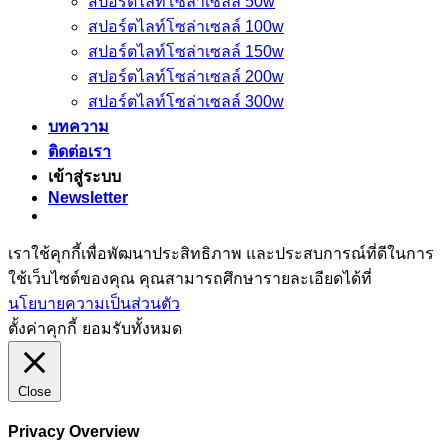
สปอร์ตไลท์โซล่าเซลล์ 50w
สปอร์ตไลท์โซล่าเซลล์ 100w
สปอร์ตไลท์โซล่าเซลล์ 150w
สปอร์ตไลท์โซล่าเซลล์ 200w
สปอร์ตไลท์โซล่าเซลล์ 300w
บทความ
ติดต่อเรา
เข้าสู่ระบบ
Newsletter
เราใช้คุกกี้เพื่อพัฒนาประสิทธิภาพ และประสบการณ์ที่ดีในการ
ใช้เว็บไซต์ของคุณ คุณสามารถศึกษารายละเอียดได้ที่
นโยบายความเป็นส่วนตัว
ตั้งค่าคุกกี้
ยอมรับทั้งหมด
Close
Privacy Overview