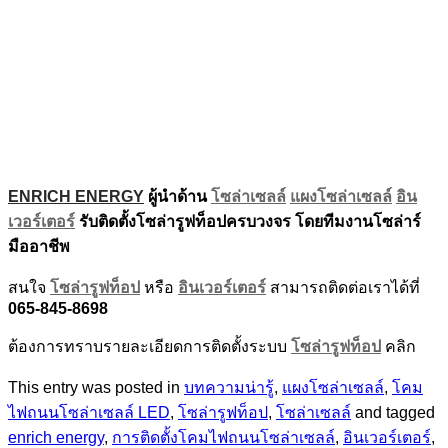
ENRICH ENERGY
ผู้นำด้าน
โซล่าเซลล์
แผงโซล่าเซลล์
อิน
เวอร์เตอร์
รับติดตั้งโซล่ารูฟท็อปครบวงจร
โดยทีมงานโซล่าร์
มืออาชีพ
สนใจ
โซล่ารูฟท็อป
หรือ
อินเวอร์เตอร์
สามารถติดต่อเราได้ที่
065-845-8698
ต้องการทราบรายละเอียดการติดตั้งระบบ
โซล่ารูฟท็อป
คลิก
This entry was posted in
บทความน่ารู้
,
แผงโซล่าเซลล์
,
โคม
ไฟถนนโซล่าเซลล์ LED
,
โซล่ารูฟท็อป
,
โซล่าเซลล์
and tagged
enrich energy
,
การติดตั้งโคมไฟถนนโซล่าเซลล์
,
อินเวอร์เตอร์
,