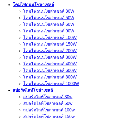
โคมไฟถนนโซล่าเซลล์
โคมไฟถนนโซล่าเซลล์ 30W
โคมไฟถนนโซล่าเซลล์ 50W
โคมไฟถนนโซล่าเซลล์ 60W
โคมไฟถนนโซล่าเซลล์ 90W
โคมไฟถนนโซล่าเซลล์ 100W
โคมไฟถนนโซล่าเซลล์ 150W
โคมไฟถนนโซล่าเซลล์ 200W
โคมไฟถนนโซล่าเซลล์ 300W
โคมไฟถนนโซล่าเซลล์ 400W
โคมไฟถนนโซล่าเซลล์ 600W
โคมไฟถนนโซล่าเซลล์ 800W
โคมไฟถนนโซล่าเซลล์ 1000W
สปอร์ตไลท์โซล่าเซลล์
สปอร์ตไลท์โซล่าเซลล์ 30w
สปอร์ตไลท์โซล่าเซลล์ 50w
สปอร์ตไลท์โซล่าเซลล์ 100w
สปอร์ตไลท์โซล่าเซลล์ 150w