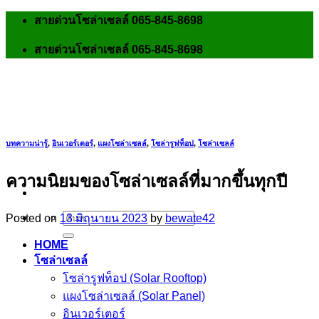
ข้าม
สายด่วนโซล่าเซลล์ 065-845-8698
ไป
สายด่วนโซล่าเซลล์ 065-845-8698
ยัง
เนื้อหา
บทความน่ารู้
,
อินเวอร์เตอร์
,
แผงโซล่าเซลล์
,
โซล่ารูฟท็อป
,
โซล่าเซลล์
ความนิยมของโซล่าเซลล์ที่มากขึ้นทุกปี
Posted on
13 มิถุนายน 2023
by
bewate42
ค้นหา:
HOME
โซล่าเซลล์
โซล่ารูฟท็อป (Solar Rooftop)
แผงโซล่าเซลล์ (Solar Panel)
อินเวอร์เตอร์