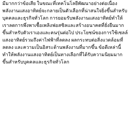
มีมากกว่าข้อเสีย ในขณะที่เทคโนโลยีพัฒนาอย่างต่อเนื่อง
พลังงานแสงอาทิตย์จะกลายเป็นตัวเลือกที่น่าสนใจยิ่งขึ้นสำหรับ
บุคคลและธุรกิจทั่วโลก การยอมรับพลังงานแสงอาทิตย์ทำให้
เราลดการพึ่งพาเชื้อเพลิงฟอสซิลและสร้างอนาคตที่ยั่งยืนมาก
ขึ้นสำหรับตัวเราเองและคนรุ่นต่อไป ประโยชน์ของการใช้เซลล์
แสงอาทิตย์รวมถึงค่าไฟฟ้าที่ลดลง ผลกระทบต่อสิ่งแวดล้อมที่
ลดลง และความเป็นอิสระด้านพลังงานที่มากขึ้น ข้อดีเหล่านี้
ทำให้พลังงานแสงอาทิตย์เป็นทางเลือกที่ได้รับความนิยมมาก
ขึ้นสำหรับบุคคลและธุรกิจทั่วโลก