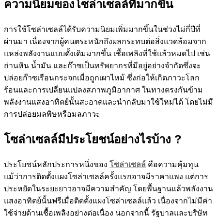
ความนิยมของโซล่าเซลล์ที่มากขึ้น
การใช้โซล่าเซลล์ได้รับความนิยมเพิ่มมากขึ้นในช่วงไม่กี่ปีที่
ผ่านมา เนื่องจากผู้คนตระหนักถึงผลกระทบต่อสิ่งแวดล้อมจาก
แหล่งพลังงานแบบดั้งเดิมมากขึ้น เชื้อเพลิงที่ใช้แล้วหมดไป เช่น
ถ่านหิน น้ำมัน และก๊าซเป็นทรัพยากรที่มีอยู่อย่างจำกัดซึ่งจะ
ปล่อยก๊าซเรือนกระจกเมื่อถูกเผาไหม้ ซึ่งก่อให้เกิดภาวะโลก
ร้อนและการเปลี่ยนแปลงสภาพภูมิอากาศ ในทางตรงกันข้าม
พลังงานแสงอาทิตย์นั้นสะอาดและนำกลับมาใช้ใหม่ได้ โดยไม่มี
การปล่อยมลพิษหรือมลภาวะ
โซล่าเซลล์มีประโยชน์อย่างไรบ้าง ?
ประโยชน์หลักประการหนึ่งของ
โซล่าเซลล์
คือความคุ้มทุน
แม้ว่าการติดตั้งแผงโซล่าเซลล์ครั้งแรกอาจมีราคาแพง แต่การ
ประหยัดในระยะยาวอาจมีความสำคัญ โดยพื้นฐานแล้วพลังงาน
แสงอาทิตย์นั้นฟรีเมื่อติดตั้งแผงโซล่าเซลล์แล้ว เนื่องจากไม่มีค่า
ใช้จ่ายด้านเชื้อเพลิงอย่างต่อเนื่อง นอกจากนี้ รัฐบาลและบริษัท