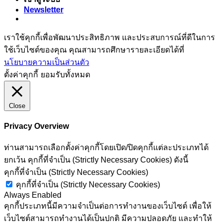
Newsletter
เราใช้คุกกี้เพื่อพัฒนาประสิทธิภาพ และประสบการณ์ที่ดีในการ
ใช้เว็บไซต์ของคุณ คุณสามารถศึกษารายละเอียดได้ที่
นโยบายความเป็นส่วนตัว
ตั้งค่าคุกกี้
ยอมรับทั้งหมด
Close
Privacy Overview
ท่านสามารถเลือกตั้งค่าคุกกี้โดยเปิด/ปิดคุกกี้แต่ละประเภทได้
ยกเว้น คุกกี้ที่จำเป็น (Strictly Necessary Cookies) ดังนี้
คุกกี้ที่จำเป็น (Strictly Necessary Cookies)
คุกกี้ที่จำเป็น (Strictly Necessary Cookies)
Always Enabled
คุกกี้ประเภทนี้มีความจำเป็นต่อการทำงานของเว็บไซต์ เพื่อให้
เว็บไซต์สามารถทำงานได้เป็นปกติ มีความปลอดภัย และทำให้