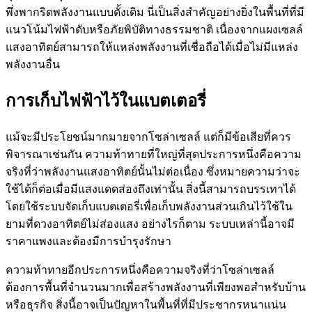
พึ่งพากริดพลังงานแบบดั้งเดิม นี่เป็นสิ่งสำคัญอย่างยิ่งในพื้นที่ที่มี
แนวโน้มไฟฟ้าดับหรือภัยพิบัติทางธรรมชาติ เนื่องจากแผงเซลล์
แสงอาทิตย์สามารถให้แหล่งพลังงานที่เชื่อถือได้เมื่อไม่มีแหล่ง
พลังงานอื่น
การเก็บไฟฟ้าไว้ในแบตเตอรี่
แม้จะมีประโยชน์มากมายจากโซล่าเซลล์ แต่ก็มีข้อเสียที่ควร
พิจารณาเช่นกัน ความท้าทายที่ใหญ่ที่สุดประการหนึ่งคือความ
จริงที่ว่าพลังงานแสงอาทิตย์นั้นไม่ต่อเนื่อง ซึ่งหมายความว่าจะ
ใช้ได้ก็ต่อเมื่อมีแสงแดดส่องถึงเท่านั้น สิ่งนี้สามารถบรรเทาได้
โดยใช้ระบบจัดเก็บแบตเตอรี่เพื่อเก็บพลังงานส่วนเกินไว้ใช้ใน
ยามที่ดวงอาทิตย์ไม่ส่องแสง อย่างไรก็ตาม ระบบเหล่านี้อาจมี
ราคาแพงและต้องมีการบำรุงรักษา
ความท้าทายอีกประการหนึ่งคือความจริงที่ว่าโซล่าเซลล์
ต้องการพื้นที่จำนวนมากเพื่อสร้างพลังงานที่เพียงพอสำหรับบ้าน
หรือธุรกิจ สิ่งนี้อาจเป็นปัญหาในพื้นที่ที่มีประชากรหนาแน่น