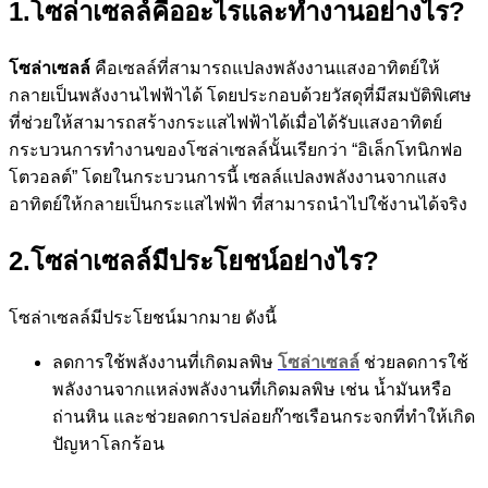
1.โซล่าเซลล์คืออะไรและทำงานอย่างไร?
โซล่าเซลล์
คือเซลล์ที่สามารถแปลงพลังงานแสงอาทิตย์ให้
กลายเป็นพลังงานไฟฟ้าได้ โดยประกอบด้วยวัสดุที่มีสมบัติพิเศษ
ที่ช่วยให้สามารถสร้างกระแสไฟฟ้าได้เมื่อได้รับแสงอาทิตย์
กระบวนการทำงานของโซล่าเซลล์นั้นเรียกว่า “อิเล็กโทนิกฟอ
โตวอลต์” โดยในกระบวนการนี้ เซลล์แปลงพลังงานจากแสง
อาทิตย์ให้กลายเป็นกระแสไฟฟ้า ที่สามารถนำไปใช้งานได้จริง
2.โซล่าเซลล์มีประโยชน์อย่างไร?
โซล่าเซลล์มีประโยชน์มากมาย ดังนี้
ลดการใช้พลังงานที่เกิดมลพิษ
โซล่าเซลล์
ช่วยลดการใช้
พลังงานจากแหล่งพลังงานที่เกิดมลพิษ เช่น น้ำมันหรือ
ถ่านหิน และช่วยลดการปล่อยก๊าซเรือนกระจกที่ทำให้เกิด
ปัญหาโลกร้อน