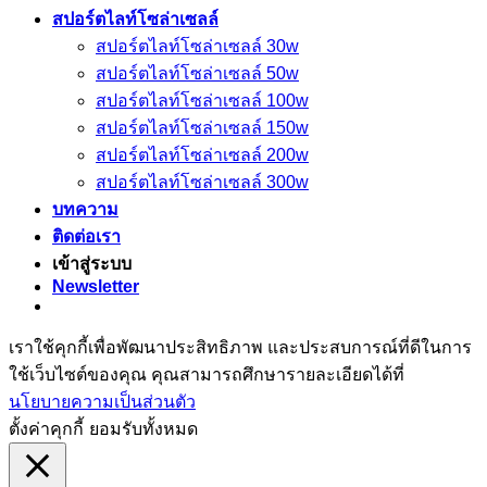
สปอร์ตไลท์โซล่าเซลล์
สปอร์ตไลท์โซล่าเซลล์ 30w
สปอร์ตไลท์โซล่าเซลล์ 50w
สปอร์ตไลท์โซล่าเซลล์ 100w
สปอร์ตไลท์โซล่าเซลล์ 150w
สปอร์ตไลท์โซล่าเซลล์ 200w
สปอร์ตไลท์โซล่าเซลล์ 300w
บทความ
ติดต่อเรา
เข้าสู่ระบบ
Newsletter
เราใช้คุกกี้เพื่อพัฒนาประสิทธิภาพ และประสบการณ์ที่ดีในการ
ใช้เว็บไซต์ของคุณ คุณสามารถศึกษารายละเอียดได้ที่
นโยบายความเป็นส่วนตัว
ตั้งค่าคุกกี้
ยอมรับทั้งหมด