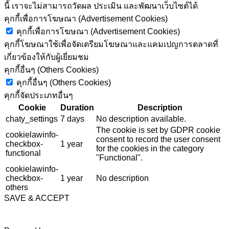
นี้ เราจะไม่สามารถวัดผล ประเมิน และพัฒนาเว็บไซต์ได้
คุกกี้เพื่อการโฆษณา (Advertisement Cookies)
คุกกี้เพื่อการโฆษณา (Advertisement Cookies)
คุกกี้โฆษณาใช้เพื่อจัดเตรียมโฆษณาและแคมเปญการตลาดที่
เกี่ยวข้องให้กับผู้เยี่ยมชม
คุกกี้อื่นๆ (Others Cookies)
คุกกี้อื่นๆ (Others Cookies)
คุกกี้จัดประเภทอื่นๆ
Cookie
Duration
Description
chaty_settings
7 days
No description available.
The cookie is set by GDPR cookie
cookielawinfo-
consent to record the user consent
checkbox-
1 year
for the cookies in the category
functional
"Functional".
cookielawinfo-
checkbox-
1 year
No description
others
SAVE & ACCEPT