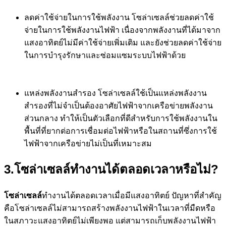
ลดค่าใช้จ่ายในการใช้พลังงาน โซล่าเซลล์ช่วยลดค่าใช้
จ่ายในการใช้พลังงานไฟฟ้า เนื่องจากพลังงานที่ได้มาจาก
แสงอาทิตย์ไม่มีค่าใช้จ่ายเพิ่มเติม และยังช่วยลดค่าใช้จ่าย
ในการบำรุงรักษาและซ่อมแซมระบบไฟฟ้าด้วย
แหล่งพลังงานสำรอง โซล่าเซลล์ใช้เป็นแหล่งพลังงาน
สำรองที่ไม่จำเป็นต้องอาศัยไฟฟ้าจากเครือข่ายพลังงาน
ส่วนกลาง ทำให้เป็นตัวเลือกที่ดีสำหรับการใช้พลังงานใน
พื้นที่ที่ยากต่อการเชื่อมต่อไฟฟ้าหรือในสถานที่ซึ่งการใช้
ไฟฟ้าจากเครือข่ายไม่เป็นที่เหมาะสม
3.โซล่าเซลล์ทำงานได้ตลอดเวลาหรือไม่?
โซล่าเซลล์
ทำงานได้ตลอดเวลาเมื่อมีแสงอาทิตย์ ปัญหาที่สำคัญ
คือโซล่าเซลล์ไม่สามารถสร้างพลังงานไฟฟ้าในเวลาที่มืดหรือ
ในสภาวะแสงอาทิตย์ไม่เพียงพอ แต่สามารถเก็บพลังงานไฟฟ้า