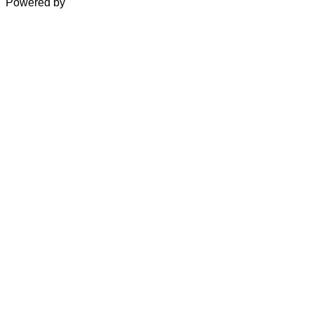
Powered by