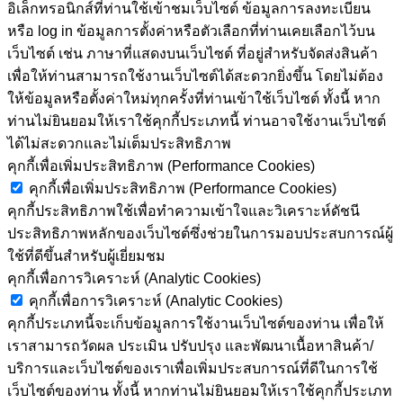
อิเล็กทรอนิกส์ที่ท่านใช้เข้าชมเว็บไซต์ ข้อมูลการลงทะเบียน
หรือ log in ข้อมูลการตั้งค่าหรือตัวเลือกที่ท่านเคยเลือกไว้บน
เว็บไซต์ เช่น ภาษาที่แสดงบนเว็บไซต์ ที่อยู่สำหรับจัดส่งสินค้า
เพื่อให้ท่านสามารถใช้งานเว็บไซต์ได้สะดวกยิ่งขึ้น โดยไม่ต้อง
ให้ข้อมูลหรือตั้งค่าใหม่ทุกครั้งที่ท่านเข้าใช้เว็บไซต์ ทั้งนี้ หาก
ท่านไม่ยินยอมให้เราใช้คุกกี้ประเภทนี้ ท่านอาจใช้งานเว็บไซต์
ได้ไม่สะดวกและไม่เต็มประสิทธิภาพ
คุกกี้เพื่อเพิ่มประสิทธิภาพ (Performance Cookies)
คุกกี้เพื่อเพิ่มประสิทธิภาพ (Performance Cookies)
คุกกี้ประสิทธิภาพใช้เพื่อทำความเข้าใจและวิเคราะห์ดัชนี
ประสิทธิภาพหลักของเว็บไซต์ซึ่งช่วยในการมอบประสบการณ์ผู้
ใช้ที่ดีขึ้นสำหรับผู้เยี่ยมชม
คุกกี้เพื่อการวิเคราะห์ (Analytic Cookies)
คุกกี้เพื่อการวิเคราะห์ (Analytic Cookies)
คุกกี้ประเภทนี้จะเก็บข้อมูลการใช้งานเว็บไซต์ของท่าน เพื่อให้
เราสามารถวัดผล ประเมิน ปรับปรุง และพัฒนาเนื้อหาสินค้า/
บริการและเว็บไซต์ของเราเพื่อเพิ่มประสบการณ์ที่ดีในการใช้
เว็บไซต์ของท่าน ทั้งนี้ หากท่านไม่ยินยอมให้เราใช้คุกกี้ประเภท