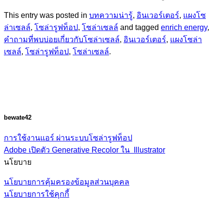
This entry was posted in
บทความน่ารู้
,
อินเวอร์เตอร์
,
แผงโซ
ล่าเซลล์
,
โซล่ารูฟท็อป
,
โซล่าเซลล์
and tagged
enrich energy
,
คำถามที่พบบ่อยเกี่ยวกับโซล่าเซลล์
,
อินเวอร์เตอร์
,
แผงโซล่า
เซลล์
,
โซล่ารูฟท็อป
,
โซล่าเซลล์
.
bewate42
การใช้งานแอร์ ผ่านระบบโซล่ารูฟท็อป
Adobe เปิดตัว Generative Recolor ใน Illustrator
นโยบาย
นโยบายการคุ้มครองข้อมูลส่วนบุคคล
นโยบายการใช้คุกกี้
V