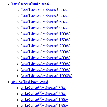
โคมไฟถนนโซล่าเซลล์
โคมไฟถนนโซล่าเซลล์ 30W
โคมไฟถนนโซล่าเซลล์ 50W
โคมไฟถนนโซล่าเซลล์ 60W
โคมไฟถนนโซล่าเซลล์ 90W
โคมไฟถนนโซล่าเซลล์ 100W
โคมไฟถนนโซล่าเซลล์ 150W
โคมไฟถนนโซล่าเซลล์ 200W
โคมไฟถนนโซล่าเซลล์ 300W
โคมไฟถนนโซล่าเซลล์ 400W
โคมไฟถนนโซล่าเซลล์ 600W
โคมไฟถนนโซล่าเซลล์ 800W
โคมไฟถนนโซล่าเซลล์ 1000W
สปอร์ตไลท์โซล่าเซลล์
สปอร์ตไลท์โซล่าเซลล์ 30w
สปอร์ตไลท์โซล่าเซลล์ 50w
สปอร์ตไลท์โซล่าเซลล์ 100w
สปอร์ตไลท์โซล่าเซลล์ 150w