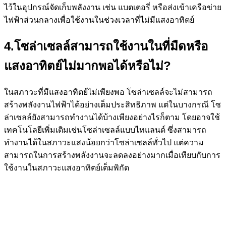
ไว้ในอุปกรณ์จัดเก็บพลังงาน เช่น แบตเตอรี่ หรือส่งเข้าเครือข่าย
ไฟฟ้าส่วนกลางเพื่อใช้งานในช่วงเวลาที่ไม่มีแสงอาทิตย์
4.โซล่าเซลล์สามารถใช้งานในที่มืดหรือ
แสงอาทิตย์ไม่มากพอได้หรือไม่?
ในสภาวะที่มีแสงอาทิตย์ไม่เพียงพอ โซล่าเซลล์จะไม่สามารถ
สร้างพลังงานไฟฟ้าได้อย่างเต็มประสิทธิภาพ แต่ในบางกรณี โซ
ล่าเซลล์ยังสามารถทำงานได้บ้างเพียงอย่างไรก็ตาม โดยอาจใช้
เทคโนโลยีเพิ่มเติมเช่นโซล่าเซลล์แบบไทแลนด์ ซึ่งสามารถ
ทำงานได้ในสภาวะแสงน้อยกว่าโซล่าเซลล์ทั่วไป แต่ความ
สามารถในการสร้างพลังงานจะลดลงอย่างมากเมื่อเทียบกับการ
ใช้งานในสภาวะแสงอาทิตย์เต็มพิกัด