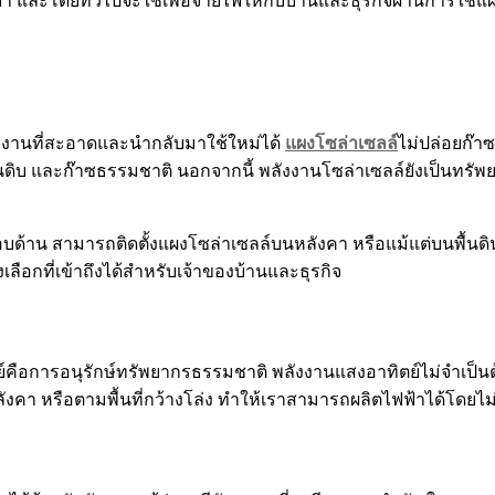
ฟ้า และโดยทั่วไปจะใช้เพื่อจ่ายไฟให้กับบ้านและธุรกิจผ่านการใช
ังงานที่สะอาดและนำกลับมาใช้ใหม่ได้
แผงโซล่าเซลล์
ไม่ปล่อยก๊าซ
มันดิบ และก๊าซธรรมชาติ นอกจากนี้ พลังงานโซล่าเซลล์ยังเป็นทรัพ
ด้าน สามารถติดตั้งแผงโซล่าเซลล์บนหลังคา หรือแม้แต่บนพื้นด
เลือกที่เข้าถึงได้สำหรับเจ้าของบ้านและธุรกิจ
ือการอนุรักษ์ทรัพยากรธรรมชาติ พลังงานแสงอาทิตย์ไม่จำเป็นต้อ
ังคา หรือตามพื้นที่กว้างโล่ง ทำให้เราสามารถผลิตไฟฟ้าได้โดยไม่