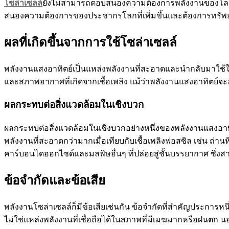
โซล่าเซลล์
ยังไม่สามารถตอบสนองความต้องการพลังงานของโลกได้ด
สนองความต้องการของประชากรโลกที่เพิ่มขึ้นและต้องการทรัพ
ผลที่เกิดขึ้นจากการใช้โซล่าเซลล์
พลังงานแสงอาทิตย์เป็นแหล่งพลังงานที่สะอาดและนำกลับมาใช้ใหม่
และสภาพอากาศที่เกิดจากเชื้อเพลิง แม้ว่าพลังงานแสงอาทิตย์จ
ผลกระทบต่อสิ่งแวดล้อมในเชิงบวก
ผลกระทบต่อสิ่งแวดล้อมในเชิงบวกอย่างหนึ่งของพลังงานแสงอา
พลังงานที่สะอาดกว่ามากเมื่อเทียบกับเชื้อเพลิงฟอสซิล เช่น ถ
คาร์บอนไดออกไซด์และมลพิษอื่นๆ ที่ปล่อยสู่ชั้นบรรยากาศ ซึ่
ข้อจำกัดและข้อเสีย
พลังงานโซล่าเซลล์ก็มีข้อเสียเช่นกัน ข้อจำกัดที่สำคัญประการหนึ
ไม่ใช่แหล่งพลังงานที่เชื่อถือได้ในสภาพที่มีเมฆมากหรือฝนตก