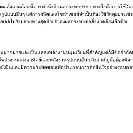
อสิ่งแวดล้อมที่ควรคำนึงถึง ผลกระทบประการหนึ่งคือการใช้วัสด
นรูปแบบอื่นๆ แต่การผลิตแผงโซล่าเซลล์จำเป็นต้องใช้วัสดุอย่างเช่
ลล์ไปยังปลายทางสุดท้ายยังส่งผลกระทบต่อสิ่งแวดล้อมอีกด้วย
มมากมายและเป็นแหล่งพลังงานหมุนเวียนที่สำคัญแต่ก็มีข้อจำกัดแ
์
พลังงานแสงอาทิตย์และพลังงานรูปแบบอื่นๆ สิ่งสำคัญคือต้อง
อย่างยั่งยืนและมีความรับผิดชอบเพื่อประกอบการตัดสินใจอย่างรอ