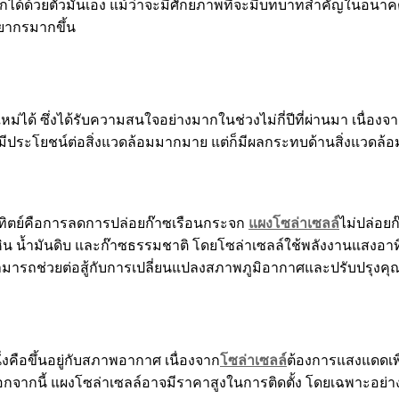
้วยตัวมันเอง แม้ว่าจะมีศักยภาพที่จะมีบทบาทสำคัญในอนาคต แต่
ยากรมากขึ้น
ได้ ซึ่งได้รับความสนใจอย่างมากในช่วงไม่กี่ปีที่ผ่านมา เนื่อง
ะมีประโยชน์ต่อสิ่งแวดล้อมมากมาย แต่ก็มีผลกระทบด้านสิ่งแวดล
ทิตย์คือการลดการปล่อยก๊าซเรือนกระจก
แผงโซล่าเซลล์
ไม่ปล่อย
่านหิน น้ำมันดิบ และก๊าซธรรมชาติ โดยโซล่าเซลล์ใช้พลังงานแสง
งสามารถช่วยต่อสู้กับการเปลี่ยนแปลงสภาพภูมิอากาศและปรับปรุง
่งคือขึ้นอยู่กับสภาพอากาศ เนื่องจาก
โซล่าเซลล์
ต้องการแสงแดดเพ
 นอกจากนี้ แผงโซล่าเซลล์อาจมีราคาสูงในการติดตั้ง โดยเฉพาะอย