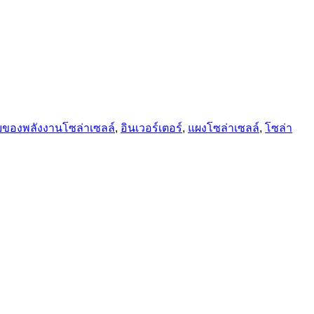
ยของพลังงานโซล่าเซลล์
,
อินเวอร์เตอร์
,
แผงโซล่าเซลล์
,
โซล่า