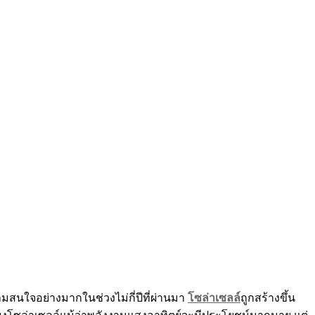
มสนใจอย่างมากในช่วงไม่กี่ปีที่ผ่านมา
โซล่าเซลล์
ถูกสร้างขึ้น