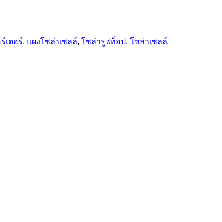
ร์เตอร์
,
แผงโซล่าเซลล์
,
โซล่ารูฟท็อป
,
โซล่าเซลล์
.
V