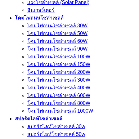
แผงโซล่าเซลล์ (Solar Panel)
อินเวอร์เตอร์
โคมไฟถนนโซล่าเซลล์
โคมไฟถนนโซล่าเซลล์ 30W
โคมไฟถนนโซล่าเซลล์ 50W
โคมไฟถนนโซล่าเซลล์ 60W
โคมไฟถนนโซล่าเซลล์ 90W
โคมไฟถนนโซล่าเซลล์ 100W
โคมไฟถนนโซล่าเซลล์ 150W
โคมไฟถนนโซล่าเซลล์ 200W
โคมไฟถนนโซล่าเซลล์ 300W
โคมไฟถนนโซล่าเซลล์ 400W
โคมไฟถนนโซล่าเซลล์ 600W
โคมไฟถนนโซล่าเซลล์ 800W
โคมไฟถนนโซล่าเซลล์ 1000W
สปอร์ตไลท์โซล่าเซลล์
สปอร์ตไลท์โซล่าเซลล์ 30w
สปอร์ตไลท์โซล่าเซลล์ 50w