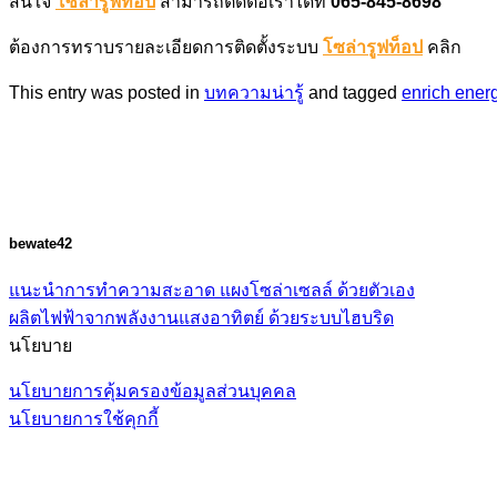
สนใจ
โซล่ารูฟท็อป
สามารถติดต่อเราได้ที่
065-845-8698
ต้องการทราบรายละเอียดการติดตั้งระบบ
โซล่ารูฟท็อป
คลิก
This entry was posted in
บทความน่ารู้
and tagged
enrich ener
bewate42
แนะนำการทำความสะอาด แผงโซล่าเซลล์ ด้วยตัวเอง
ผลิตไฟฟ้าจากพลังงานแสงอาทิตย์ ด้วยระบบไฮบริด
นโยบาย
นโยบายการคุ้มครองข้อมูลส่วนบุคคล
นโยบายการใช้คุกกี้