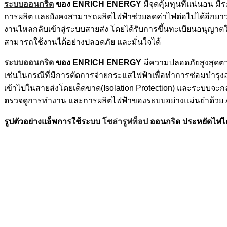
ระบบออนกริด
ของ
ENRICH ENERGY
มีจุดคุ้มทุนที่แน่นอน ม
การผลิต และยังคงสามารถผลิตไฟฟ้าช่วยลดค่าไฟต่อไปได้อีกยาวนา
งานไหลกลับเข้าสู่ระบบสายส่ง โดยได้รับการขึ้นทะเบียนอนุญาต
สามารถใช้งานได้อย่างปลอดภัย และมั่นใจได้
ระบบออนกริด
ของ
ENRICH ENERGY
มีความปลอดภัยสูงสุดต
เช่นในกรณีที่มีการตัดการจ่ายกระแสไฟฟ้าเพื่อทำการซ่อมบำรุ
เข้าไปในสายส่งโดยเด็ดขาด(Isolation Protection) และระบบจะกลั
ตรวจดูการทำงาน และการผลิตไฟฟ้าของระบบอย่างแม่นยำด้วย App
รูปตัวอย่างแอ็พการใช้ระบบ
โซล่ารูฟท็อป
ออนกริด ประหยัดไฟได