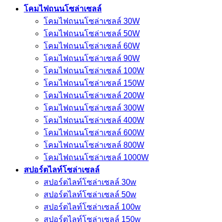
โคมไฟถนนโซล่าเซลล์
โคมไฟถนนโซล่าเซลล์ 30W
โคมไฟถนนโซล่าเซลล์ 50W
โคมไฟถนนโซล่าเซลล์ 60W
โคมไฟถนนโซล่าเซลล์ 90W
โคมไฟถนนโซล่าเซลล์ 100W
โคมไฟถนนโซล่าเซลล์ 150W
โคมไฟถนนโซล่าเซลล์ 200W
โคมไฟถนนโซล่าเซลล์ 300W
โคมไฟถนนโซล่าเซลล์ 400W
โคมไฟถนนโซล่าเซลล์ 600W
โคมไฟถนนโซล่าเซลล์ 800W
โคมไฟถนนโซล่าเซลล์ 1000W
สปอร์ตไลท์โซล่าเซลล์
สปอร์ตไลท์โซล่าเซลล์ 30w
สปอร์ตไลท์โซล่าเซลล์ 50w
สปอร์ตไลท์โซล่าเซลล์ 100w
สปอร์ตไลท์โซล่าเซลล์ 150w