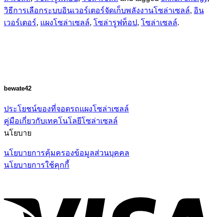
วิธีการเลือกระบบอินเวอร์เตอร์จัดเก็บพลังงานโซล่าเซลล์
,
อิน
เวอร์เตอร์
,
แผงโซล่าเซลล์
,
โซล่ารูฟท็อป
,
โซล่าเซลล์
.
bewate42
ประโยชน์ของที่จอดรถแผงโซล่าเซลล์
คู่มือเกี่ยวกับเทคโนโลยีโซล่าเซลล์
นโยบาย
นโยบายการคุ้มครองข้อมูลส่วนบุคคล
นโยบายการใช้คุกกี้
V