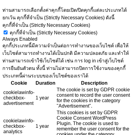
ท่านสามารถเลือกตั้งค่าคุกกี้โดยเปิด/ปิดคุกกี้แต่ละประเภทได้
ยกเว้น คุกกี้ที่จำเป็น (Strictly Necessary Cookies) ดังนี้
คุกกี้ที่จำเป็น (Strictly Necessary Cookies)
คุกกี้ที่จำเป็น (Strictly Necessary Cookies)
Always Enabled
คุกกี้ประเภทนี้มีความจำเป็นต่อการทำงานของเว็บไซต์ เพื่อให้
เว็บไซต์สามารถทำงานได้เป็นปกติ มีความปลอดภัย และทำให้
ท่านสามารถเข้าใช้เว็บไซต์ได้ เช่น การ log in เข้าสู่เว็บไซต์
การยืนยันตัวตน ทั้งนี้ ท่านไม่สามารถปิดการใช้งานของคุกกี้
ประเภทนี้ผ่านระบบของเว็บไซต์ของเราได้
Cookie
Duration
Description
The cookie is set by GDPR cookie
cookielawinfo-
consent to record the user consent
checkbox-
1 year
for the cookies in the category
advertisement
"Advertisement".
This cookies is set by GDPR
Cookie Consent WordPress
cookielawinfo-
Plugin. The cookie is used to
checkbox-
1 year
remember the user consent for the
analytics
cookies under the category