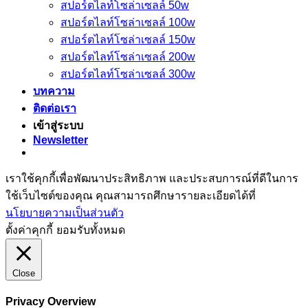
สปอร์ตไลท์โซล่าเซลล์ 50w
สปอร์ตไลท์โซล่าเซลล์ 100w
สปอร์ตไลท์โซล่าเซลล์ 150w
สปอร์ตไลท์โซล่าเซลล์ 200w
สปอร์ตไลท์โซล่าเซลล์ 300w
บทความ
ติดต่อเรา
เข้าสู่ระบบ
Newsletter
เราใช้คุกกี้เพื่อพัฒนาประสิทธิภาพ และประสบการณ์ที่ดีในการ
ใช้เว็บไซต์ของคุณ คุณสามารถศึกษารายละเอียดได้ที่
นโยบายความเป็นส่วนตัว
ตั้งค่าคุกกี้
ยอมรับทั้งหมด
Close
Privacy Overview