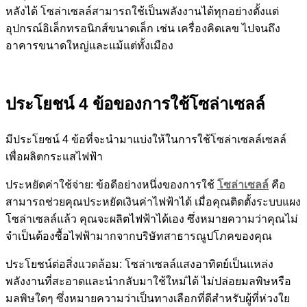
หลังได้ โซล่าเซลล์สามารถใช้เป็นพลังงานได้ทุกอย่างตั้งแต่
อุปกรณ์อิเล็กทรอนิกส์ขนาดเล็ก เช่น เครื่องคิดเลข ไปจนถึง
อาคารขนาดใหญ่และแม้แต่ทั้งเมือง
ประโยชน์ 4 ข้อของการใช้โซล่าเซลล์
มีประโยชน์ 4 ข้อที่จะนำมาแบ่งให้ในการใช้โซล่าเซลล์เซลล์
เพื่อผลิตกระแสไฟฟ้า
ประหยัดค่าใช้จ่าย: ข้อดีอย่างหนึ่งของการใช้
โซล่าเซลล์
คือ
สามารถช่วยคุณประหยัดเงินค่าไฟฟ้าได้ เมื่อคุณติดตั้งระบบแผง
โซล่าเซลล์แล้ว คุณจะผลิตไฟฟ้าได้เอง ซึ่งหมายความว่าคุณไม่
จำเป็นต้องซื้อไฟฟ้ามากจากบริษัทสาธารณูปโภคของคุณ
ประโยชน์ต่อสิ่งแวดล้อม: โซล่าเซลล์แสงอาทิตย์เป็นแหล่ง
พลังงานที่สะอาดและนำกลับมาใช้ใหม่ได้ ไม่ปล่อยมลพิษหรือ
มลพิษใดๆ ซึ่งหมายความว่าเป็นทางเลือกที่ดีสำหรับผู้ที่ห่วงใย