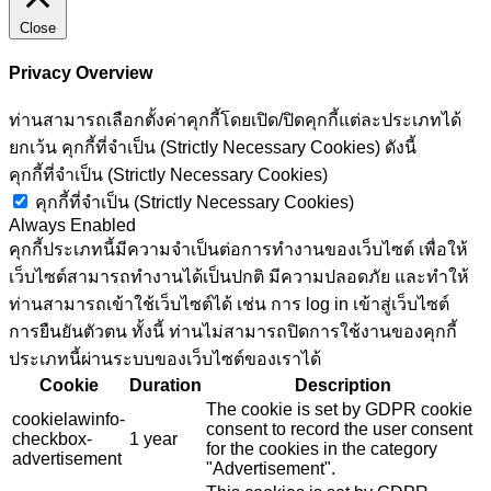
Close
Privacy Overview
ท่านสามารถเลือกตั้งค่าคุกกี้โดยเปิด/ปิดคุกกี้แต่ละประเภทได้
ยกเว้น คุกกี้ที่จำเป็น (Strictly Necessary Cookies) ดังนี้
คุกกี้ที่จำเป็น (Strictly Necessary Cookies)
คุกกี้ที่จำเป็น (Strictly Necessary Cookies)
Always Enabled
คุกกี้ประเภทนี้มีความจำเป็นต่อการทำงานของเว็บไซต์ เพื่อให้
เว็บไซต์สามารถทำงานได้เป็นปกติ มีความปลอดภัย และทำให้
ท่านสามารถเข้าใช้เว็บไซต์ได้ เช่น การ log in เข้าสู่เว็บไซต์
การยืนยันตัวตน ทั้งนี้ ท่านไม่สามารถปิดการใช้งานของคุกกี้
ประเภทนี้ผ่านระบบของเว็บไซต์ของเราได้
Cookie
Duration
Description
The cookie is set by GDPR cookie
cookielawinfo-
consent to record the user consent
checkbox-
1 year
for the cookies in the category
advertisement
"Advertisement".