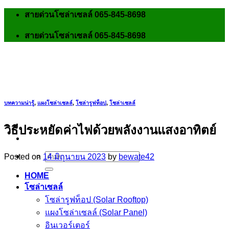
ข้าม
สายด่วนโซล่าเซลล์ 065-845-8698
ไป
สายด่วนโซล่าเซลล์ 065-845-8698
ยัง
เนื้อหา
บทความน่ารู้
,
แผงโซล่าเซลล์
,
โซล่ารูฟท็อป
,
โซล่าเซลล์
วิธีประหยัดค่าไฟด้วยพลังงานแสงอาทิตย์
Posted on
14 มิถุนายน 2023
by
bewate42
ค้นหา:
HOME
โซล่าเซลล์
โซล่ารูฟท็อป (Solar Rooftop)
แผงโซล่าเซลล์ (Solar Panel)
อินเวอร์เตอร์