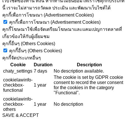
เว็บไซต์ของท่าน ทั้งนี้ หากท่านไม่ยินยอมให้เราใช้คุกกี้ประเภท
นี้ เราจะไม่สามารถวัดผล ประเมิน และพัฒนาเว็บไซต์ได้
คุกกี้เพื่อการโฆษณา (Advertisement Cookies)
คุกกี้เพื่อการโฆษณา (Advertisement Cookies)
คุกกี้โฆษณาใช้เพื่อจัดเตรียมโฆษณาและแคมเปญการตลาดที่
เกี่ยวข้องให้กับผู้เยี่ยมชม
คุกกี้อื่นๆ (Others Cookies)
คุกกี้อื่นๆ (Others Cookies)
คุกกี้จัดประเภทอื่นๆ
Cookie
Duration
Description
chaty_settings
7 days
No description available.
The cookie is set by GDPR cookie
cookielawinfo-
consent to record the user consent
checkbox-
1 year
for the cookies in the category
functional
"Functional".
cookielawinfo-
checkbox-
1 year
No description
others
SAVE & ACCEPT