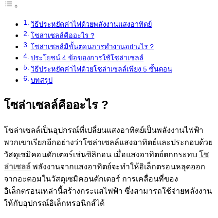
วิธีประหยัดค่าไฟด้วยพลังงานแสงอาทิตย์
โซล่าเซลล์คืออะไร ?
โซล่าเซลล์มีขั้นตอนการทำงานอย่างไร ?
ประโยชน์ 4 ข้อของการใช้โซล่าเซลล์
วิธีประหยัดค่าไฟด้วยโซล่าเซลล์เพียง 5 ขั้นตอน
บทสรุป
โซล่าเซลล์คืออะไร ?
โซล่าเซลล์เป็นอุปกรณ์ที่เปลี่ยนแสงอาทิตย์เป็นพลังงานไฟฟ้า
พวกเขาเรียกอีกอย่างว่าโซล่าเซลล์แสงอาทิตย์และประกอบด้วย
วัสดุเซมิคอนดักเตอร์เช่นซิลิกอน เมื่อแสงอาทิตย์ตกกระทบ
โซ
ล่าเซลล์
พลังงานจากแสงอาทิตย์จะทำให้อิเล็กตรอนหลุดออก
จากอะตอมในวัสดุเซมิคอนดักเตอร์ การเคลื่อนที่ของ
อิเล็กตรอนเหล่านี้สร้างกระแสไฟฟ้า ซึ่งสามารถใช้จ่ายพลังงาน
ให้กับอุปกรณ์อิเล็กทรอนิกส์ได้