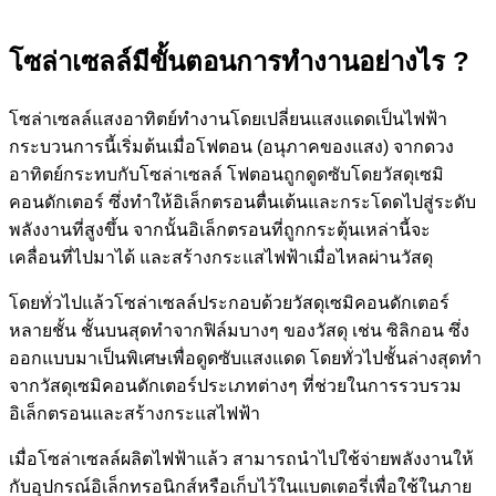
โซล่าเซลล์มีขั้นตอนการทำงานอย่างไร ?
โซล่าเซลล์แสงอาทิตย์ทำงานโดยเปลี่ยนแสงแดดเป็นไฟฟ้า
กระบวนการนี้เริ่มต้นเมื่อโฟตอน (อนุภาคของแสง) จากดวง
อาทิตย์กระทบกับโซล่าเซลล์ โฟตอนถูกดูดซับโดยวัสดุเซมิ
คอนดักเตอร์ ซึ่งทำให้อิเล็กตรอนตื่นเต้นและกระโดดไปสู่ระดับ
พลังงานที่สูงขึ้น จากนั้นอิเล็กตรอนที่ถูกกระตุ้นเหล่านี้จะ
เคลื่อนที่ไปมาได้ และสร้างกระแสไฟฟ้าเมื่อไหลผ่านวัสดุ
โดยทั่วไปแล้วโซล่าเซลล์ประกอบด้วยวัสดุเซมิคอนดักเตอร์
หลายชั้น ชั้นบนสุดทำจากฟิล์มบางๆ ของวัสดุ เช่น ซิลิกอน ซึ่ง
ออกแบบมาเป็นพิเศษเพื่อดูดซับแสงแดด โดยทั่วไปชั้นล่างสุดทำ
จากวัสดุเซมิคอนดักเตอร์ประเภทต่างๆ ที่ช่วยในการรวบรวม
อิเล็กตรอนและสร้างกระแสไฟฟ้า
เมื่อโซล่าเซลล์ผลิตไฟฟ้าแล้ว สามารถนำไปใช้จ่ายพลังงานให้
กับอุปกรณ์อิเล็กทรอนิกส์หรือเก็บไว้ในแบตเตอรี่เพื่อใช้ในภาย