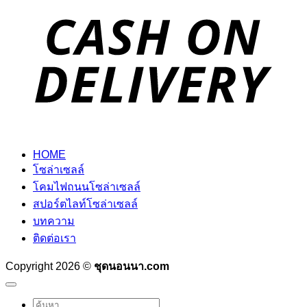
D
HOME
โซล่าเซลล์
โคมไฟถนนโซล่าเซลล์
สปอร์ตไลท์โซล่าเซลล์
บทความ
ติดต่อเรา
Copyright 2026 ©
ชุดนอนนา.com
ค้นหา: