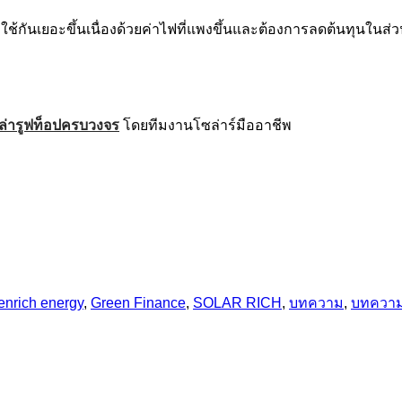
าใช้กันเยอะขึ้นเนื่องด้วยค่าไฟที่แพงขึ้นและต้องการลดต้นทุนในส่วน
โซล่ารูฟท็อปครบวงจร
โดยทีมงานโซล่าร์มืออาชีพ
enrich energy
,
Green Finance
,
SOLAR RICH
,
บทความ
,
บทความน