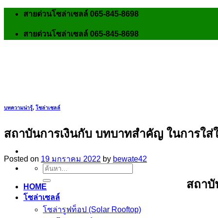
ข้าม
สายด่วนโซล่าเซลล์ 065-845-8698
ไป
สายด่วนโซล่าเซลล์ 065-845-8698
ยัง
เนื้อหา
บทความน่ารู้
,
โซล่าเซลล์
สถาบันการเงินกับ บทบาทสำคัญ ในการใส่ใ
Posted on
19 มกราคม 2022
by
bewate42
ค้นหา:
สถาบั
HOME
โซล่าเซลล์
โซล่ารูฟท็อป (Solar Rooftop)