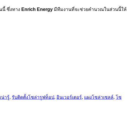
นี้ ซึ่งทาง
Enrich Energy
มีทีมงานที่จะช่วยคำนวณในส่วนนี้ให้
่ารู้
,
รับติดตั้งโซล่ารูฟท็อป
,
อินเวอร์เตอร์
,
แผงโซล่าเซลล์
,
โซ