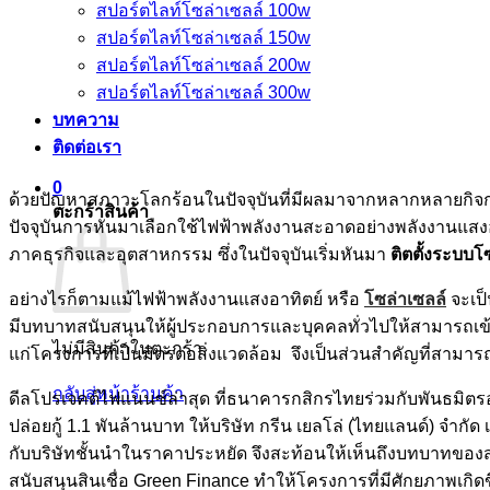
สปอร์ตไลท์โซล่าเซลล์ 100w
สปอร์ตไลท์โซล่าเซลล์ 150w
สปอร์ตไลท์โซล่าเซลล์ 200w
สปอร์ตไลท์โซล่าเซลล์ 300w
บทความ
ติดต่อเรา
0
ด้วยปัญหาสภาวะโลกร้อนในปัจจุบันที่มีผลมาจากหลากหลายกิจกรร
ตะกร้าสินค้า
ปัจจุบันการหันมาเลือกใช้ไฟฟ้าพลังงานสะอาดอย่างพลังงานแสง
ภาคธุรกิจและอุตสาหกรรม ซึ่งในปัจจุบันเริ่มหันมา
ติตตั้งระบบโ
อย่างไรก็ตามแม้ไฟฟ้าพลังงานแสงอาทิตย์ หรือ
โซล่าเซลล์
จะเป็
มีบทบาทสนับสนุนให้ผู้ประกอบการและบุคคลทั่วไปให้สามารถเข้าถึง
ไม่มีสินค้าในตะกร้า
แก่โครงการที่เป็นมิตรต่อสิ่งแวดล้อม จึงเป็นส่วนสำคัญที่สามาร
กลับสู่หน้าร้านค้า
ดีลโปรเจคต์ไฟแนนซ์ล่าสุด ที่ธนาคารกสิกรไทยร่วมกับพันธมิตรอ
ปล่อยกู้ 1.1 พันล้านบาท ให้บริษัท กรีน เยลโล่ (ไทยแลนด์) จํา
กับบริษัทชั้นนำในราคาประหยัด จึงสะท้อนให้เห็นถึงบทบาทของสถ
สนับสนุนสินเชื่อ Green Finance ทำให้โครงการที่มีศักยภาพเกิดขึ