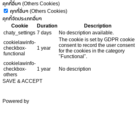
คุกกี้อื่นๆ (Others Cookies)
คุกกี้อื่นๆ (Others Cookies)
คุกกี้จัดประเภทอื่นๆ
Cookie
Duration
Description
chaty_settings
7 days
No description available.
The cookie is set by GDPR cookie
cookielawinfo-
consent to record the user consent
checkbox-
1 year
for the cookies in the category
functional
"Functional".
cookielawinfo-
checkbox-
1 year
No description
others
SAVE & ACCEPT
Powered by