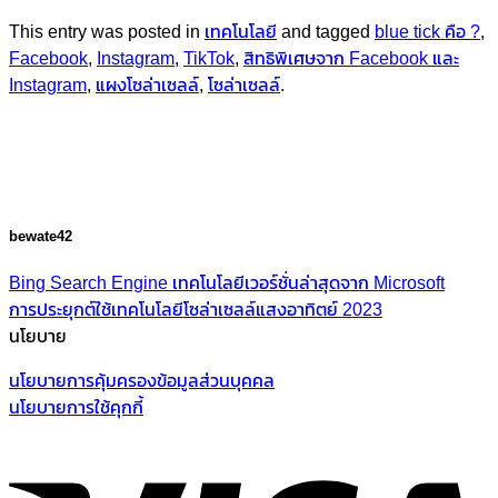
This entry was posted in
เทคโนโลยี
and tagged
blue tick คือ ?
,
Facebook
,
Instagram
,
TikTok
,
สิทธิพิเศษจาก Facebook และ
Instagram
,
แผงโซล่าเซลล์
,
โซล่าเซลล์
.
bewate42
Bing Search Engine เทคโนโลยีเวอร์ชั่นล่าสุดจาก Microsoft
การประยุกต์ใช้เทคโนโลยีโซล่าเซลล์แสงอาทิตย์ 2023
นโยบาย
นโยบายการคุ้มครองข้อมูลส่วนบุคคล
นโยบายการใช้คุกกี้
V