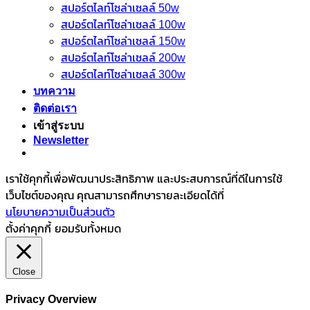
สปอร์ตไลท์โซล่าเซลล์ 50w
สปอร์ตไลท์โซล่าเซลล์ 100w
สปอร์ตไลท์โซล่าเซลล์ 150w
สปอร์ตไลท์โซล่าเซลล์ 200w
สปอร์ตไลท์โซล่าเซลล์ 300w
บทความ
ติดต่อเรา
เข้าสู่ระบบ
Newsletter
เราใช้คุกกี้เพื่อพัฒนาประสิทธิภาพ และประสบการณ์ที่ดีในการใช้
เว็บไซต์ของคุณ คุณสามารถศึกษารายละเอียดได้ที่
นโยบายความเป็นส่วนตัว
ตั้งค่าคุกกี้
ยอมรับทั้งหมด
Close
Privacy Overview