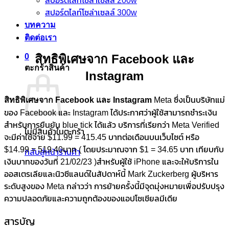
สปอร์ตไลท์โซล่าเซลล์ 200w
สปอร์ตไลท์โซล่าเซลล์ 300w
บทความ
ติดต่อเรา
สิทธิพิเศษจาก Facebook และ
0
ตะกร้าสินค้า
Instagram
สิทธิพิเศษจาก Facebook และ Instagram
Meta ซึ่งเป็นบริษัทแม่
ของ Facebook และ Instagram ได้ประกาศว่าผู้ใช้สามารถชำระเงิน
สำหรับการยืนยัน blue tick ได้แล้ว บริการที่เรียกว่า Meta Verified
ไม่มีสินค้าในตะกร้า
จะมีค่าใช้จ่าย $11.99 = 415.45 บาทต่อเดือนบนเว็บไซต์ หรือ
$14.99 = 519.40บาท ( โดยประมาณจาก $1 = 34.65 บาท เทียบกับ
กลับสู่หน้าร้านค้า
เงินบาทของวันที่ 21/02/23 )สำหรับผู้ใช้ iPhone และจะให้บริการใน
ออสเตรเลียและนิวซีแลนด์ในสัปดาห์นี้ Mark Zuckerberg ผู้บริหาร
ระดับสูงของ Meta กล่าวว่า การย้ายครั้งนี้มีจุดมุ่งหมายเพื่อปรับปรุง
ความปลอดภัยและความถูกต้องของแอปโซเชียลมีเดีย
สารบัญ