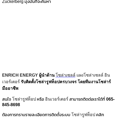
Zuckerberg มุ่งมั่นที่จะค้นหา
ENRICH ENERGY
ผู้นำด้าน
โซล่าเซลล์
แผงโซล่าเซลล์
อิน
เวอร์เตอร์
รับติดตั้งโซล่ารูฟท็อปครบวงจร
โดยทีมงานโซล่าร์
มืออาชีพ
สนใจ
โซล่ารูฟท็อป
หรือ
อินเวอร์เตอร์
สามารถติดต่อเราได้ที่
065-
845-8698
ต้องการทราบรายละเอียดการติดตั้งระบบ
โซล่ารูฟท็อป
คลิก