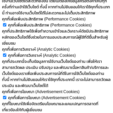
ใช้งานเว็บไซต์ได้สะดวกยิ่งขึ้น โดยไม่ต้องให้ข้อมูลหรือตั้งค่าใหม่ทุก
ครั้งที่ท่านเข้าใช้เว็บไซต์ ทั้งนี้ หากท่านไม่ยินยอมให้เราใช้คุกกี้ประเภท
นี้ ท่านอาจใช้งานเว็บไซต์ได้ไม่สะดวกและไม่เต็มประสิทธิภาพ
คุกกี้เพื่อเพิ่มประสิทธิภาพ (Performance Cookies)
คุกกี้เพื่อเพิ่มประสิทธิภาพ (Performance Cookies)
คุกกี้ประสิทธิภาพใช้เพื่อทำความเข้าใจและวิเคราะห์ดัชนีประสิทธิภาพ
หลักของเว็บไซต์ซึ่งช่วยในการมอบประสบการณ์ผู้ใช้ที่ดีขึ้นสำหรับผู้
เยี่ยมชม
คุกกี้เพื่อการวิเคราะห์ (Analytic Cookies)
คุกกี้เพื่อการวิเคราะห์ (Analytic Cookies)
คุกกี้ประเภทนี้จะเก็บข้อมูลการใช้งานเว็บไซต์ของท่าน เพื่อให้เรา
สามารถวัดผล ประเมิน ปรับปรุง และพัฒนาเนื้อหาสินค้า/บริการและ
เว็บไซต์ของเราเพื่อเพิ่มประสบการณ์ที่ดีในการใช้เว็บไซต์ของท่าน
ทั้งนี้ หากท่านไม่ยินยอมให้เราใช้คุกกี้ประเภทนี้ เราจะไม่สามารถวัดผล
ประเมิน และพัฒนาเว็บไซต์ได้
คุกกี้เพื่อการโฆษณา (Advertisement Cookies)
คุกกี้เพื่อการโฆษณา (Advertisement Cookies)
คุกกี้โฆษณาใช้เพื่อจัดเตรียมโฆษณาและแคมเปญการตลาดที่
เกี่ยวข้องให้กับผู้เยี่ยมชม