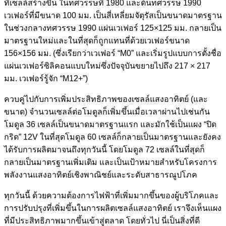
ที่เซลล์สร้างขึ้น ในทศวรรษที่ 1980 และต้นทศวรรษ 1990
เวเฟอร์ที่มีขนาด 100 มม. เป็นสี่เหลี่ยมจัตุรัสเป็นขนาดมาตรฐาน
ในช่วงกลางทศวรรษ 1990 แผ่นเวเฟอร์ 125×125 มม. กลายเป็น
มาตรฐานใหม่และในที่สุดก็ถูกแทนที่ด้วยเวเฟอร์ขนาด
156×156 มม. (ซึ่งเรียกว่าเวเฟอร์ “M0” และเริ่มรูปแบบการตั้งชื่อ
แผ่นเวเฟอร์ซิลิคอนแบบใหม่ซึ่งปัจจุบันขยายไปถึง 217 × 217
มม. เวเฟอร์รู้จัก “M12+”)
ควบคู่ไปกับการเพิ่มประสิทธิภาพของเซลล์แสงอาทิตย์ (และ
ขนาด) จำนวนเซลล์ต่อโมดูลก็เพิ่มขึ้นเมื่อเวลาผ่านไปเช่นกัน
โมดูล 36 เซลล์เป็นขนาดมาตรฐานแรก และมักใช้เป็นแผง “ปิด
กริด” 12V ในที่สุดโมดูล 60 เซลล์ก็กลายเป็นมาตรฐานและยังคง
ได้รับการผลิตมาจนถึงทุกวันนี้ โดยโมดูล 72 เซลล์ในที่สุดก็
กลายเป็นมาตรฐานเพิ่มเติม และเป็นเป้าหมายสำหรับโครงการ
พลังงานแสงอาทิตย์เชิงพาณิชย์และระดับสาธารณูปโภค
ทุกวันนี้ ด้วยความต้องการไฟฟ้าที่เพิ่มมากขึ้นของผู้บริโภคและ
การปรับปรุงที่เพิ่มขึ้นในการผลิตเซลล์แสงอาทิตย์ เราจึงเห็นแผง
ที่มีประสิทธิภาพมากขึ้นเข้าสู่ตลาด โดยทั่วไป นี่เป็นสิ่งที่ดี