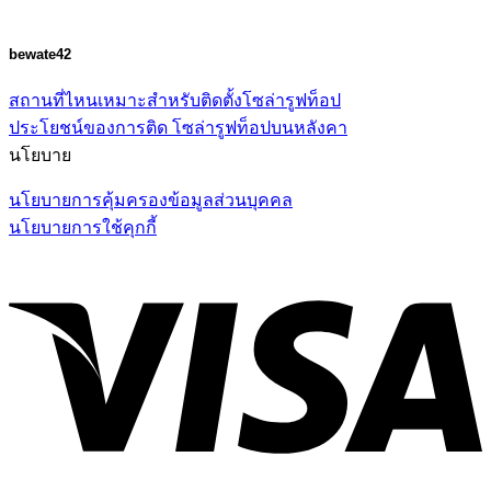
bewate42
สถานที่ไหนเหมาะสำหรับติดตั้งโซล่ารูฟท็อป
ประโยชน์ของการติด โซล่ารูฟท็อปบนหลังคา
นโยบาย
นโยบายการคุ้มครองข้อมูลส่วนบุคคล
นโยบายการใช้คุกกี้
V