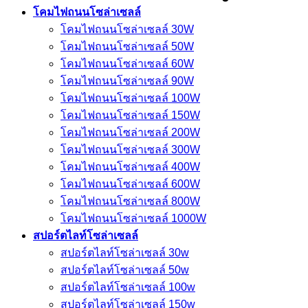
โคมไฟถนนโซล่าเซลล์
โคมไฟถนนโซล่าเซลล์ 30W
โคมไฟถนนโซล่าเซลล์ 50W
โคมไฟถนนโซล่าเซลล์ 60W
โคมไฟถนนโซล่าเซลล์ 90W
โคมไฟถนนโซล่าเซลล์ 100W
โคมไฟถนนโซล่าเซลล์ 150W
โคมไฟถนนโซล่าเซลล์ 200W
โคมไฟถนนโซล่าเซลล์ 300W
โคมไฟถนนโซล่าเซลล์ 400W
โคมไฟถนนโซล่าเซลล์ 600W
โคมไฟถนนโซล่าเซลล์ 800W
โคมไฟถนนโซล่าเซลล์ 1000W
สปอร์ตไลท์โซล่าเซลล์
สปอร์ตไลท์โซล่าเซลล์ 30w
สปอร์ตไลท์โซล่าเซลล์ 50w
สปอร์ตไลท์โซล่าเซลล์ 100w
สปอร์ตไลท์โซล่าเซลล์ 150w