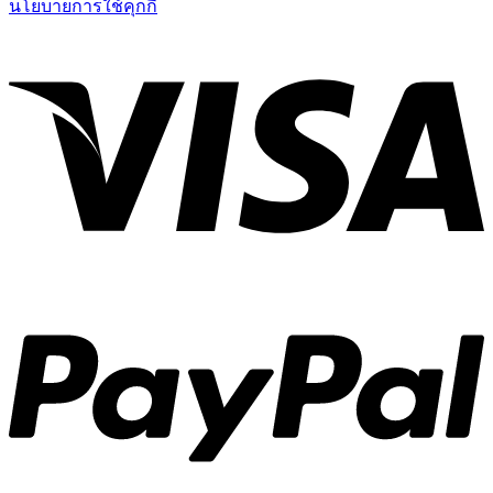
นโยบายการใช้คุกกี้
V
P