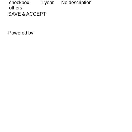
checkbox-
1 year
No description
others
SAVE & ACCEPT
Powered by