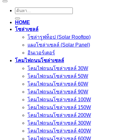
ค้นหา:
HOME
โซล่าเซลล์
โซล่ารูฟท็อป (Solar Rooftop)
แผงโซล่าเซลล์ (Solar Panel)
อินเวอร์เตอร์
โคมไฟถนนโซล่าเซลล์
โคมไฟถนนโซล่าเซลล์ 30W
โคมไฟถนนโซล่าเซลล์ 50W
โคมไฟถนนโซล่าเซลล์ 60W
โคมไฟถนนโซล่าเซลล์ 90W
โคมไฟถนนโซล่าเซลล์ 100W
โคมไฟถนนโซล่าเซลล์ 150W
โคมไฟถนนโซล่าเซลล์ 200W
โคมไฟถนนโซล่าเซลล์ 300W
โคมไฟถนนโซล่าเซลล์ 400W
โคมไฟถนนโซล่าเซลล์ 600W