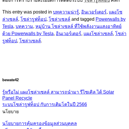
ต้องการทราบรายละเอียดการติดตั้งระบบ
โซล่ารูฟท็อป
คลิก
This entry was posted in
บทความน่ารู้
,
อินเวอร์เตอร์
,
แผงโซ
ล่าเซลล์
,
โซล่ารูฟท็อป
,
โซล่าเซลล์
and tagged
Powerwalls by
Tesla
,
บทความ
,
หมู่บ้าน โซล่าเซลล์ ที่ใช้พลังงานแสงอาทิตย์
ด้วย Powerwalls by Tesla
,
อินเวอร์เตอร์
,
แผงโซล่าเซลล์
,
โซล่า
รูฟท็อป
,
โซล่าเซลล์
.
bewate42
รู้หรือไม่ แผงโซล่าเซลล์ สามารถนำมา รีไซเคิล ได้ Solar
Panel Recycle
ระบบโซล่ารูฟท็อป กับการเติมโตในปี 2566
นโยบาย
นโยบายการคุ้มครองข้อมูลส่วนบุคคล