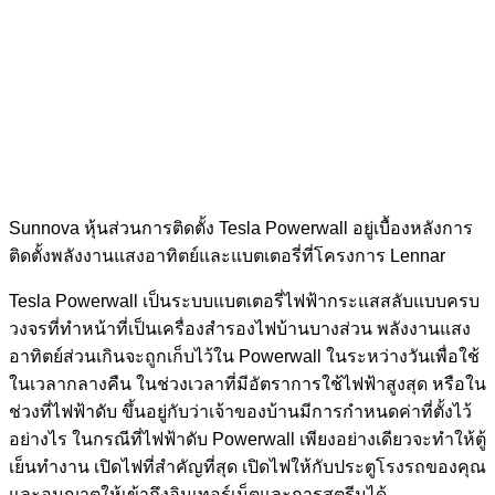
Sunnova หุ้นส่วนการติดตั้ง Tesla Powerwall อยู่เบื้องหลังการ
ติดตั้งพลังงานแสงอาทิตย์และแบตเตอรี่ที่โครงการ Lennar
Tesla Powerwall เป็นระบบแบตเตอรี่ไฟฟ้ากระแสสลับแบบครบ
วงจรที่ทำหน้าที่เป็นเครื่องสำรองไฟบ้านบางส่วน พลังงานแสง
อาทิตย์ส่วนเกินจะถูกเก็บไว้ใน Powerwall ในระหว่างวันเพื่อใช้
ในเวลากลางคืน ในช่วงเวลาที่มีอัตราการใช้ไฟฟ้าสูงสุด หรือใน
ช่วงที่ไฟฟ้าดับ ขึ้นอยู่กับว่าเจ้าของบ้านมีการกำหนดค่าที่ตั้งไว้
อย่างไร ในกรณีที่ไฟฟ้าดับ Powerwall เพียงอย่างเดียวจะทำให้ตู้
เย็นทำงาน เปิดไฟที่สำคัญที่สุด เปิดไฟให้กับประตูโรงรถของคุณ
และอนุญาตให้เข้าถึงอินเทอร์เน็ตและการสตรีมได้