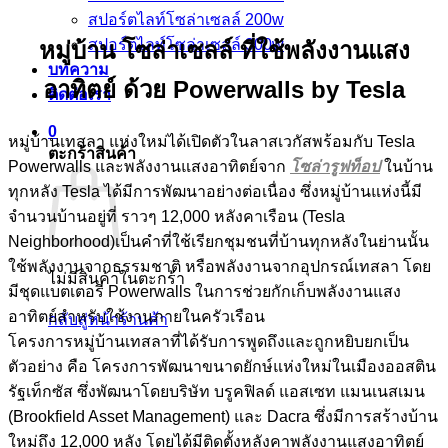
สปอร์ตไลท์โซล่าเซลล์ 200w
สปอร์ตไลท์โซล่าเซลล์ 300w
หมู่บ้าน โซล่าเซลล์ ที่ใช้พลังงานแสง
บทความ
อาทิตย์ ด้วย Powerwalls by Tesla
ติดต่อเรา
0
หมู่บ้านเทสลา แห่งใหม่ได้เปิดตัวในลาสเวกัสพร้อมกับ Tesla
ตะกร้าสินค้า
Powerwalls และพลังงานแสงอาทิตย์จาก
โซล่ารูฟท็อป
ในบ้าน
ทุกหลัง Tesla ได้มีการพัฒนาอย่างต่อเนื่อง ซึ่งหมู่บ้านแห่งนี้มี
จำนวนบ้านอยู่ที่ ราวๆ 12,000 หลังคาเรือน (Tesla
Neighborhood)เป็นคำที่ใช้เรียกชุมชนที่บ้านทุกหลังในย่านนั้น
ใช้พลังงานจากธรรมชาติ หรือพลังงานจากอุปกรณ์เทสลา โดย
ไม่มีสินค้าในตะกร้า
มีชุดแบตเตอรี่ Powerwalls ในการช่วยกักเก็บพลังงานแสง
อาทิตย์สำหรับใช้งานภายในครัวเรือน
กลับสู่หน้าร้านค้า
โครงการหมู่บ้านเทสลาที่ได้รับการพูดถึงและถูกหยิบยกเป็น
ตัวอย่าง คือ โครงการพัฒนาขนาดยักษ์แห่งใหม่ในเมืองออสติน
รัฐเท็กซัส ซึ่งพัฒนาโดยบริษัท บรูคฟิลด์ แอสเซท แมนเนสเมน
(Brookfield Asset Management) และ Dacra ซึ่งมีการสร้างบ้าน
ใหม่ถึง 12,000 หลัง โดยได้มีติดตั้งหลังคาพลังงานแสงอาทิตย์