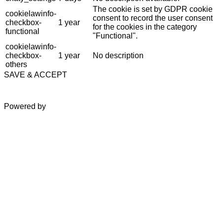
The cookie is set by GDPR cookie
cookielawinfo-
consent to record the user consent
checkbox-
1 year
for the cookies in the category
functional
"Functional".
cookielawinfo-
checkbox-
1 year
No description
others
SAVE & ACCEPT
Powered by