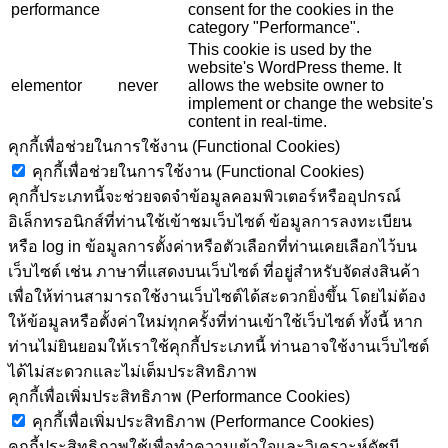
performance
consent for the cookies in the
category "Performance".
This cookie is used by the
website's WordPress theme. It
elementor
never
allows the website owner to
implement or change the website's
content in real-time.
คุกกี้เพื่อช่วยในการใช้งาน (Functional Cookies)
คุกกี้เพื่อช่วยในการใช้งาน (Functional Cookies)
คุกกี้ประเภทนี้จะช่วยจดจำข้อมูลคอมพิวเตอร์หรืออุปกรณ์
อิเล็กทรอนิกส์ที่ท่านใช้เข้าชมเว็บไซต์ ข้อมูลการลงทะเบียน
หรือ log in ข้อมูลการตั้งค่าหรือตัวเลือกที่ท่านเคยเลือกไว้บน
เว็บไซต์ เช่น ภาษาที่แสดงบนเว็บไซต์ ที่อยู่สำหรับจัดส่งสินค้า
เพื่อให้ท่านสามารถใช้งานเว็บไซต์ได้สะดวกยิ่งขึ้น โดยไม่ต้อง
ให้ข้อมูลหรือตั้งค่าใหม่ทุกครั้งที่ท่านเข้าใช้เว็บไซต์ ทั้งนี้ หาก
ท่านไม่ยินยอมให้เราใช้คุกกี้ประเภทนี้ ท่านอาจใช้งานเว็บไซต์
ได้ไม่สะดวกและไม่เต็มประสิทธิภาพ
คุกกี้เพื่อเพิ่มประสิทธิภาพ (Performance Cookies)
คุกกี้เพื่อเพิ่มประสิทธิภาพ (Performance Cookies)
คุกกี้ประสิทธิภาพใช้เพื่อทำความเข้าใจและวิเคราะห์ดัชนี