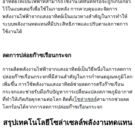
อาทิตย์ให้เป็นไฟฟ้าที่สามารถใช้งานได้ทันทีหรือจะถูกเก็บเกี่ยว
ไว้ในแบตเตอรี่เพื่อใช้ในภายหลัง การควบคุมและจัดการ
พลังงานไฟฟ้าจากแสงอาทิตย์เป็นแนวทางสำคัญในการทำให้
ระบบพลังงานทดแทนที่มีประสิทธิภาพและปรับตามสภาพการ
ใช้งานได้
ลดการปล่อยก๊าซเรือนกระจก
การผลิตพลังงานไฟฟ้าจากแสงอาทิตย์เป็นวิธีหนึ่งในการลดการ
ปล่อยก๊าซเรือนกระจกที่มีส่วนสำคัญในการกำหนดอุณหภูมิโลก
เพิ่มขึ้น การใช้พลังงานแสงอาทิตย์ช่วยลดการตรึงก๊าซเรือน
กระจกและช่วยรับมือกับปัญหาการเปลี่ยนแปลงสภาพภูมิอากาศ
ที่ทำให้เกิดภัยคุกคามต่อโลก ติดตั้ง
โซล่าเซลล์
สามารถช่วยลด
โลกร้อนได้จากการลดการปล่อยก๊าซเรือนกระจก
สรุป
เทคโนโลยีโซล่าเซลล์
พลังงานทดแทน