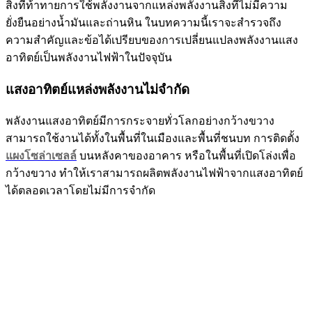
สิ่งที่ท้าทายการใช้พลังงานจากแหล่งพลังงานสิ่งที่ไม่มีความ
ยั่งยืนอย่างน้ำมันและถ่านหิน ในบทความนี้เราจะสำรวจถึง
ความสำคัญและข้อได้เปรียบของการเปลี่ยนแปลงพลังงานแสง
อาทิตย์เป็นพลังงานไฟฟ้าในปัจจุบัน
แสงอาทิตย์แหล่งพลังงานไม่จำกัด
พลังงานแสงอาทิตย์มีการกระจายทั่วโลกอย่างกว้างขวาง
สามารถใช้งานได้ทั้งในพื้นที่ในเมืองและพื้นที่ชนบท การติดตั้ง
แผงโซล่าเซลล์
บนหลังคาของอาคาร หรือในพื้นที่เปิดโล่งเพื่อ
กว้างขวาง ทำให้เราสามารถผลิตพลังงานไฟฟ้าจากแสงอาทิตย์
ได้ตลอดเวลาโดยไม่มีการจำกัด