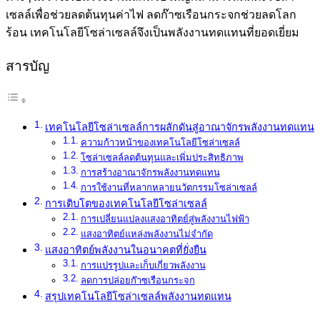
เซลล์เพื่อช่วยลดต้นทุนค่าไฟ ลดก๊าซเรือนกระจกช่วยลดโลก
ร้อน เทคโนโลยีโซล่าเซลล์จึงเป็นพลังงานทดแทนที่ยอดเยี่ยม
สารบัญ
เทคโนโลยีโซล่าเซลล์การผลักดันสู่อาณาจักรพลังงานทดแทน
ความก้าวหน้าของเทคโนโลยีโซล่าเซลล์
โซล่าเซลล์ลดต้นทุนและเพิ่มประสิทธิภาพ
การสร้างอาณาจักรพลังงานทดแทน
การใช้งานที่หลากหลายนวัตกรรมโซล่าเซลล์
การเติบโตของเทคโนโลยีโซล่าเซลล์
การเปลี่ยนแปลงแสงอาทิตย์สู่พลังงานไฟฟ้า
แสงอาทิตย์แหล่งพลังงานไม่จำกัด
แสงอาทิตย์พลังงานในอนาคตที่ยั่งยืน
การแปรรูปและเก็บเกี่ยวพลังงาน
ลดการปล่อยก๊าซเรือนกระจก
สรุปเทคโนโลยีโซล่าเซลล์พลังงานทดแทน