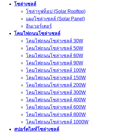
โซล่าเซลล์
โซล่ารูฟท็อป (Solar Rooftop)
แผงโซล่าเซลล์ (Solar Panel)
อินเวอร์เตอร์
โคมไฟถนนโซล่าเซลล์
โคมไฟถนนโซล่าเซลล์ 30W
โคมไฟถนนโซล่าเซลล์ 50W
โคมไฟถนนโซล่าเซลล์ 60W
โคมไฟถนนโซล่าเซลล์ 90W
โคมไฟถนนโซล่าเซลล์ 100W
โคมไฟถนนโซล่าเซลล์ 150W
โคมไฟถนนโซล่าเซลล์ 200W
โคมไฟถนนโซล่าเซลล์ 300W
โคมไฟถนนโซล่าเซลล์ 400W
โคมไฟถนนโซล่าเซลล์ 600W
โคมไฟถนนโซล่าเซลล์ 800W
โคมไฟถนนโซล่าเซลล์ 1000W
สปอร์ตไลท์โซล่าเซลล์