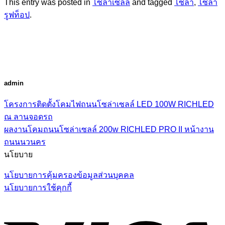
This entry was posted in
โซล่าเซลล์
and tagged
โซล่า
,
โซล่า
รูฟท็อป
.
admin
โครงการติดตั้งโคมไฟถนนโซล่าเซลล์ LED 100W RICHLED
ณ ลานจอดรถ
ผลงานโคมถนนโซล่าเซลล์ 200w RICHLED PRO II หน้างาน
ถนนนวนคร
นโยบาย
นโยบายการคุ้มครองข้อมูลส่วนบุคคล
นโยบายการใช้คุกกี้
V