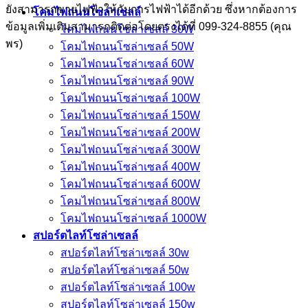
ยังสามารถขายไฟฟ้าให้กับการไฟฟ้าได้อีกด้วย ซึ่งหากต้องการ
โคมไฟถนนโซล่าเซลล์
ข้อมูลเพิ่มเติมสามารถติดต่อโดยตรงได้ที่ 099-324-8855 (คุณ
โคมไฟถนนโซล่าเซลล์ 30W
พร)
โคมไฟถนนโซล่าเซลล์ 50W
โคมไฟถนนโซล่าเซลล์ 60W
โคมไฟถนนโซล่าเซลล์ 90W
โคมไฟถนนโซล่าเซลล์ 100W
โคมไฟถนนโซล่าเซลล์ 150W
โคมไฟถนนโซล่าเซลล์ 200W
โคมไฟถนนโซล่าเซลล์ 300W
โคมไฟถนนโซล่าเซลล์ 400W
โคมไฟถนนโซล่าเซลล์ 600W
โคมไฟถนนโซล่าเซลล์ 800W
โคมไฟถนนโซล่าเซลล์ 1000W
สปอร์ตไลท์โซล่าเซลล์
สปอร์ตไลท์โซล่าเซลล์ 30w
สปอร์ตไลท์โซล่าเซลล์ 50w
สปอร์ตไลท์โซล่าเซลล์ 100w
สปอร์ตไลท์โซล่าเซลล์ 150w