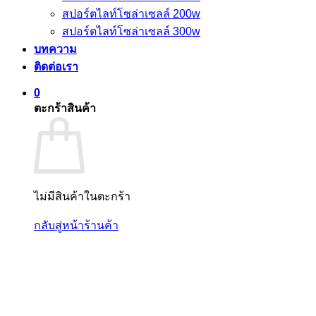
สปอร์ตไลท์โซล่าเซลล์ 200w
สปอร์ตไลท์โซล่าเซลล์ 300w
บทความ
ติดต่อเรา
0
ตะกร้าสินค้า
ไม่มีสินค้าในตะกร้า
กลับสู่หน้าร้านค้า