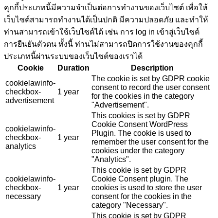
คุกกี้ประเภทนี้มีความจำเป็นต่อการทำงานของเว็บไซต์ เพื่อให้
เว็บไซต์สามารถทำงานได้เป็นปกติ มีความปลอดภัย และทำให้
ท่านสามารถเข้าใช้เว็บไซต์ได้ เช่น การ log in เข้าสู่เว็บไซต์
การยืนยันตัวตน ทั้งนี้ ท่านไม่สามารถปิดการใช้งานของคุกกี้
ประเภทนี้ผ่านระบบของเว็บไซต์ของเราได้
Cookie
Duration
Description
The cookie is set by GDPR cookie
cookielawinfo-
consent to record the user consent
checkbox-
1 year
for the cookies in the category
advertisement
"Advertisement".
This cookies is set by GDPR
Cookie Consent WordPress
cookielawinfo-
Plugin. The cookie is used to
checkbox-
1 year
remember the user consent for the
analytics
cookies under the category
"Analytics".
This cookie is set by GDPR
cookielawinfo-
Cookie Consent plugin. The
checkbox-
1 year
cookies is used to store the user
necessary
consent for the cookies in the
category "Necessary".
This cookie is set by GDPR