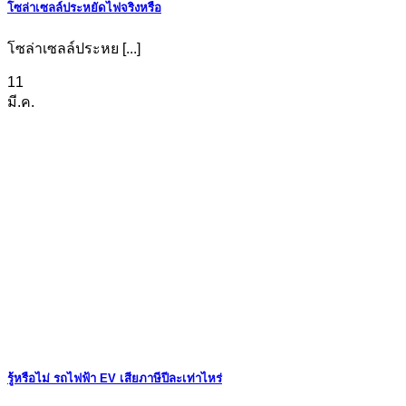
โซล่าเซลล์ประหยัดไฟจริงหรือ
โซล่าเซลล์ประหย [...]
11
มี.ค.
รู้หรือไม่ รถไฟฟ้า EV เสียภาษีปีละเท่าไหร่