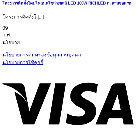
โครงการติดตั้งโคมไฟถนนโซล่าเซลล์ LED 100W RICHLED ณ ลานจอดรถ
โครงการติดตั้งโ [...]
09
ก.พ.
นโยบาย
นโยบายการคุ้มครองข้อมูลส่วนบุคคล
นโยบายการใช้คุกกี้
V