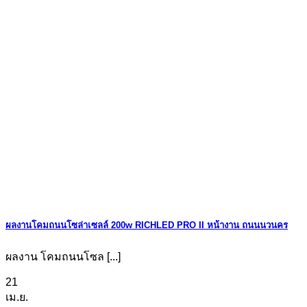
ผลงานโคมถนนโซล่าเซลล์ 200w RICHLED PRO II หน้างาน ถนนนวนคร
ผลงาน โคมถนนโซล [...]
21
เม.ย.