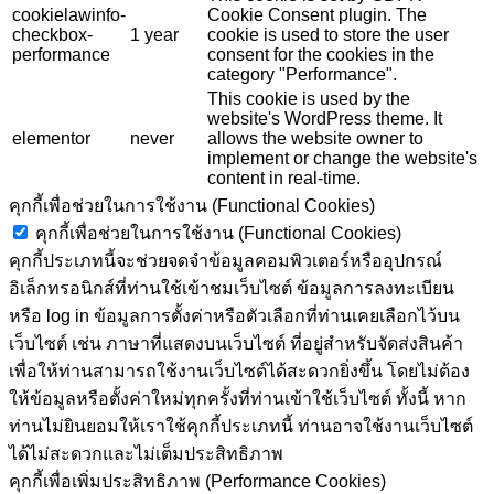
cookielawinfo-
Cookie Consent plugin. The
checkbox-
1 year
cookie is used to store the user
performance
consent for the cookies in the
category "Performance".
This cookie is used by the
website's WordPress theme. It
elementor
never
allows the website owner to
implement or change the website's
content in real-time.
คุกกี้เพื่อช่วยในการใช้งาน (Functional Cookies)
คุกกี้เพื่อช่วยในการใช้งาน (Functional Cookies)
คุกกี้ประเภทนี้จะช่วยจดจำข้อมูลคอมพิวเตอร์หรืออุปกรณ์
อิเล็กทรอนิกส์ที่ท่านใช้เข้าชมเว็บไซต์ ข้อมูลการลงทะเบียน
หรือ log in ข้อมูลการตั้งค่าหรือตัวเลือกที่ท่านเคยเลือกไว้บน
เว็บไซต์ เช่น ภาษาที่แสดงบนเว็บไซต์ ที่อยู่สำหรับจัดส่งสินค้า
เพื่อให้ท่านสามารถใช้งานเว็บไซต์ได้สะดวกยิ่งขึ้น โดยไม่ต้อง
ให้ข้อมูลหรือตั้งค่าใหม่ทุกครั้งที่ท่านเข้าใช้เว็บไซต์ ทั้งนี้ หาก
ท่านไม่ยินยอมให้เราใช้คุกกี้ประเภทนี้ ท่านอาจใช้งานเว็บไซต์
ได้ไม่สะดวกและไม่เต็มประสิทธิภาพ
คุกกี้เพื่อเพิ่มประสิทธิภาพ (Performance Cookies)