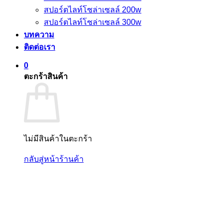
สปอร์ตไลท์โซล่าเซลล์ 200w
สปอร์ตไลท์โซล่าเซลล์ 300w
บทความ
ติดต่อเรา
0
ตะกร้าสินค้า
ไม่มีสินค้าในตะกร้า
กลับสู่หน้าร้านค้า