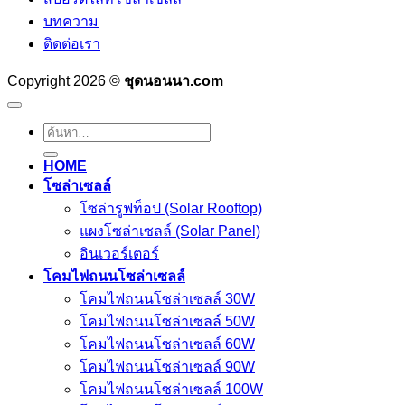
บทความ
ติดต่อเรา
Copyright 2026 ©
ชุดนอนนา.com
ค้นหา:
HOME
โซล่าเซลล์
โซล่ารูฟท็อป (Solar Rooftop)
แผงโซล่าเซลล์ (Solar Panel)
อินเวอร์เตอร์
โคมไฟถนนโซล่าเซลล์
โคมไฟถนนโซล่าเซลล์ 30W
โคมไฟถนนโซล่าเซลล์ 50W
โคมไฟถนนโซล่าเซลล์ 60W
โคมไฟถนนโซล่าเซลล์ 90W
โคมไฟถนนโซล่าเซลล์ 100W