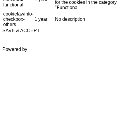
for the cookies in the category
functional
"Functional".
cookielawinfo-
checkbox-
1 year
No description
others
SAVE & ACCEPT
Powered by