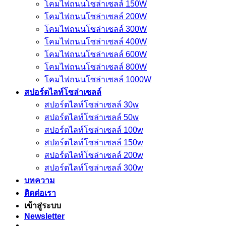
โคมไฟถนนโซล่าเซลล์ 150W
โคมไฟถนนโซล่าเซลล์ 200W
โคมไฟถนนโซล่าเซลล์ 300W
โคมไฟถนนโซล่าเซลล์ 400W
โคมไฟถนนโซล่าเซลล์ 600W
โคมไฟถนนโซล่าเซลล์ 800W
โคมไฟถนนโซล่าเซลล์ 1000W
สปอร์ตไลท์โซล่าเซลล์
สปอร์ตไลท์โซล่าเซลล์ 30w
สปอร์ตไลท์โซล่าเซลล์ 50w
สปอร์ตไลท์โซล่าเซลล์ 100w
สปอร์ตไลท์โซล่าเซลล์ 150w
สปอร์ตไลท์โซล่าเซลล์ 200w
สปอร์ตไลท์โซล่าเซลล์ 300w
บทความ
ติดต่อเรา
เข้าสู่ระบบ
Newsletter