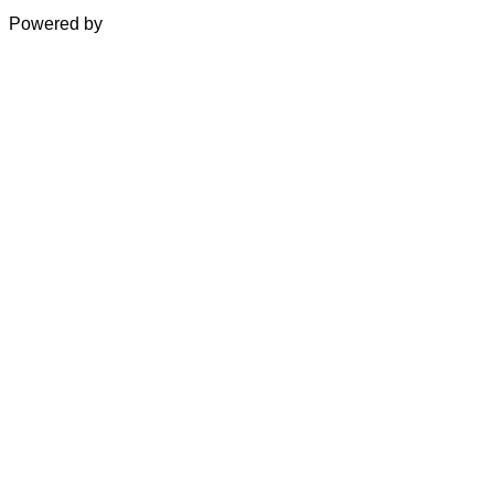
Powered by