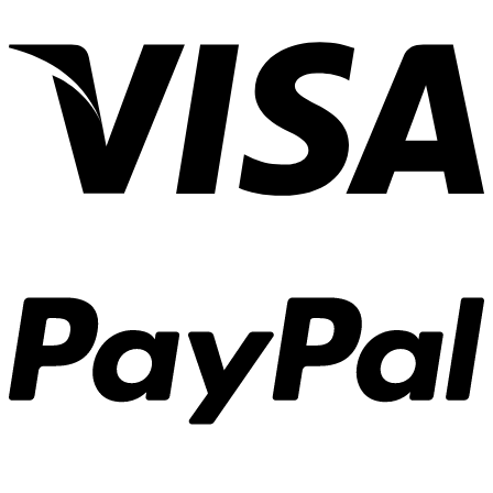
V
P
S