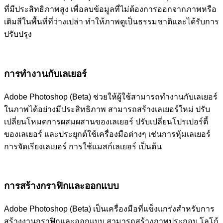
ที่มีประสิทธิภาพสูง เพื่อลบข้อมูลที่ไม่ต้องการออกจากภาพหรือ
เติมสีในพื้นที่ที่ว่างเปล่า ทำให้ภาพดูเป็นธรรมชาติและได้รับการ
ปรับปรุง
การทำงานกับเลเยอร์
Adobe Photoshop (Beta) ช่วยให้ผู้ใช้สามารถทำงานกับเลเยอร์
ในภาพได้อย่างมีประสิทธิภาพ สามารถสร้างเลเยอร์ใหม่ ปรับ
เปลี่ยนโหมดการผสมผสานของเลเยอร์ ปรับเปลี่ยนโปรเปอร์ตี้
ของเลเยอร์ และประยุกต์ใช้เครื่องมือต่างๆ เช่นการหุ้มเลเยอร์
การจัดเรียงเลเยอร์ การใช้แมสก์เลเยอร์ เป็นต้น
การสร้างกราฟิกและออกแบบ
Adobe Photoshop (Beta) เป็นเครื่องมือที่แข็งแกร่งสำหรับการ
สร้างงานกราฟิกและออกแบบ สามารถสร้างภาพประกอบ โลโก้